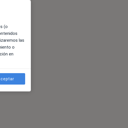
es (o
contenidos
lizaremos las
miento o
ción en
ceptar