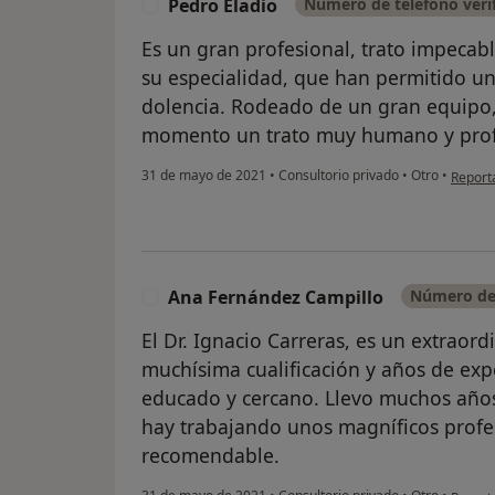
Pedro Eladio
Número de teléfono veri
P
Es un gran profesional, trato impecab
su especialidad, que han permitido u
dolencia. Rodeado de un gran equipo
momento un trato muy humano y prof
en opin
31 de mayo de 2021
•
Consultorio privado
•
Otro
•
Report
Ana Fernández Campillo
Número de 
A
El Dr. Ignacio Carreras, es un extraor
muchísima cualificación y años de expe
educado y cercano. Llevo muchos año
hay trabajando unos magníficos profe
recomendable.
en opin