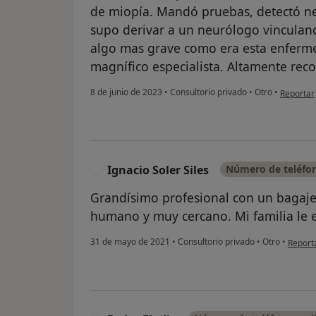
de miopía. Mandó pruebas, detectó ne
supo derivar a un neurólogo vinculan
algo mas grave como era esta enferm
magnífico especialista. Altamente re
en opinió
8 de junio de 2023
•
Consultorio privado
•
Otro
•
Reportar
Ignacio Soler Siles
Número de teléfon
I
Grandísimo profesional con un bagaje 
humano y muy cercano. Mi familia le
en opin
31 de mayo de 2021
•
Consultorio privado
•
Otro
•
Report