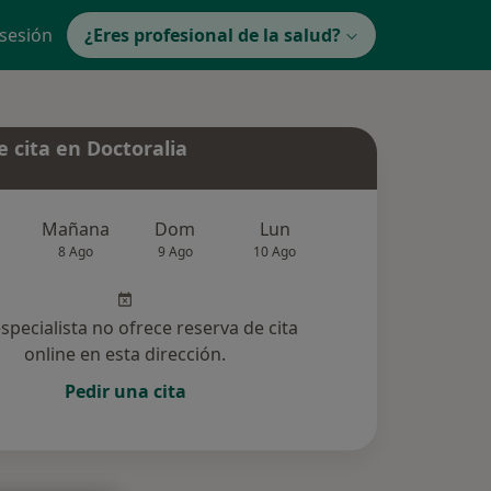
 sesión
¿Eres profesional de la salud?
 cita en Doctoralia
Mañana
Dom
Lun
Mar
Mié
8 Ago
9 Ago
10 Ago
11 Ago
12 Ag
especialista no ofrece reserva de cita
online en esta dirección.
Pedir una cita