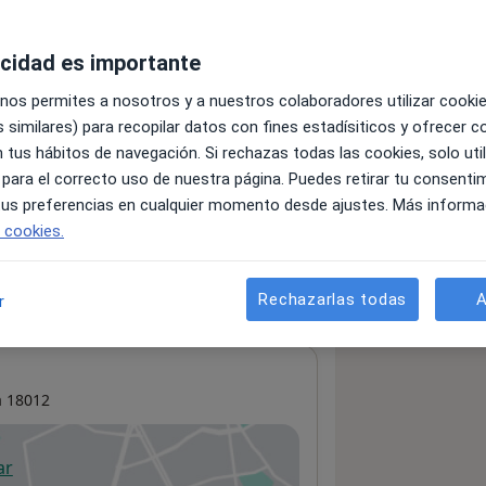
acidad es importante
servicios y precios
 nos permites a nosotros y a nuestros colaboradores utilizar cooki
 información sobre sus servicios
 similares) para recopilar datos con fines estadísiticos y ofrecer 
 tus hábitos de navegación. Si rechazas todas las cookies, solo uti
 para el correcto uso de nuestra página. Puedes retirar tu consenti
 tus preferencias en cualquier momento desde ajustes. Más informa
e cookies.
Rechazarlas todas
A
r
a
18012
ar
 abre en una nueva pestaña