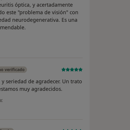
uritis óptica, y acertadamente
do este "problema de visión" con
edad neurodegenerativa. Es una
comendable.
n del usuario Paciente
o verificado
y seriedad de agradecer. Un trato
 estamos muy agradecidos.
ión del usuario Ignacio Soler Siles
ar