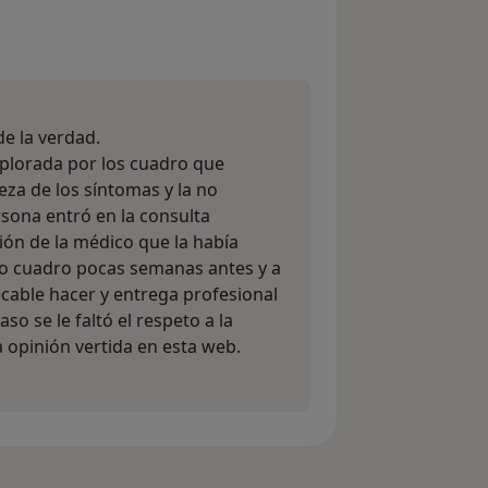
suario Mercedes Herrero
de la verdad.
xplorada por los cuadro que
leza de los síntomas y la no
sona entró en la consulta
ción de la médico que la había
o cuadro pocas semanas antes y a
cable hacer y entrega profesional
o se le faltó el respeto a la
a opinión vertida en esta web.