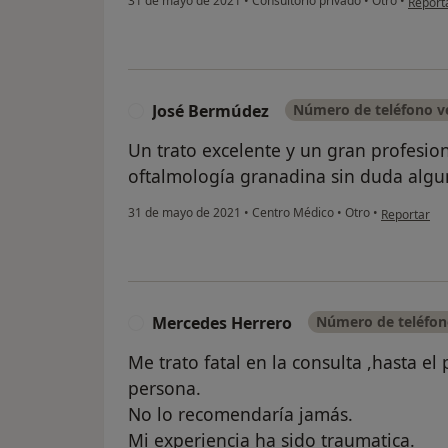
31 de mayo de 2021
•
Consultorio privado
•
Otro
•
Report
José Bermúdez
Número de teléfono ve
J
Un trato excelente y un gran profesion
oftalmología granadina sin duda algu
en opinión 
31 de mayo de 2021
•
Centro Médico
•
Otro
•
Reportar
Mercedes Herrero
Número de teléfon
M
Me trato fatal en la consulta ,hasta e
persona.
No lo recomendaría jamás.
Mi experiencia ha sido traumatica.