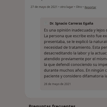
en opinión del u
27 de mayo de 2021
•
otro lugar
•
Otro
•
Reportar
Dr. Ignacio Carreras Egaña
Es una opinión inadecuada y lejos 
La persona que escribe esto fue e
presentaba, se le explicó la natura
necesidad de tratamiento. Esta per
desacreditando la labor y la actua
atendido previamente por el mism
la que defendí conociendo su impe
durante muchos años. En ningún cas
paciente y considero difamatoria l
28 de mayo de 2021
Preguntas frecuentes