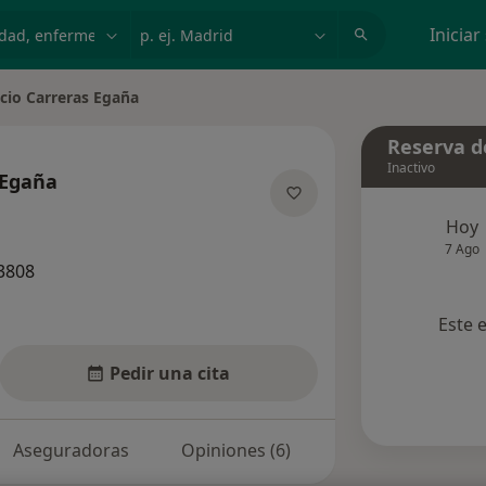
dad, enfermedad o nombre
p. ej. Madrid
Iniciar
cio Carreras Egaña
Reserva de
Inactivo
 Egaña
obre las especializaciones
Hoy
7 Ago
3808
Este 
Pedir una cita
Aseguradoras
Opiniones (6)