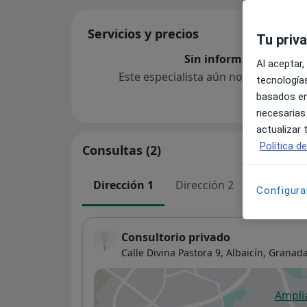
Servicios y precios
Tu priv
Sin información sobre 
Al aceptar,
Este especialista aún no ha añadido
tecnologías
basados en
necesarias
actualizar
Política d
Consultas (2)
Dirección 1
Dirección 2
Configura
Consultorio privado
Calle Divina Pastora 9,
Albaicín
,
Granad
Ampli
se