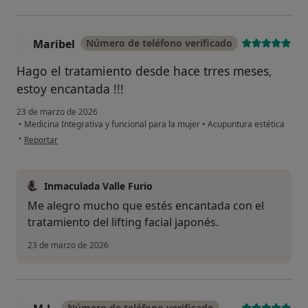
Maribel
Número de teléfono verificado
M
Hago el tratamiento desde hace trres meses,
estoy encantada !!!
23 de marzo de 2026
•
Medicina Integrativa y funcional para la mujer
•
Acupuntura estética
en opinión del usuario Maribel
•
Reportar
Inmaculada Valle Furio
Me alegro mucho que estés encantada con el
tratamiento del lifting facial japonés.
23 de marzo de 2026
Número de teléfono verificado