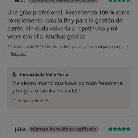
M.L.
M
Una gran profesional. Recomiendo 100 % como
complemento para la fiv y para la gestión del
estrés. Sin duda volvería a repetir una y mil
veces con ella. Muchas gracias
22 de marzo de 2026
•
Medicina Integrativa y funcional para la mujer
•
en opinión del usuario M.L.
•
Reportar
Inmaculada Valle Furio
Me alegro mucho que haya ido todo fenomenal
y tengas tu familia deseada!!!
23 de marzo de 2026
Júlia
Número de teléfono verificado
J