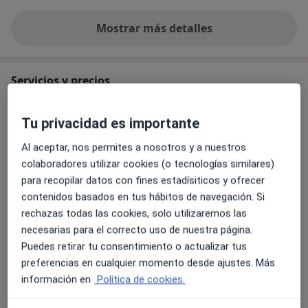
Mostrar más detalles
sobre la experiencia
Servicios y precios
Consulta online
Reservar cita
Tu privacidad es importante
90 €
Detalles
Al aceptar, nos permites a nosotros y a nuestros
colaboradores utilizar cookies (o tecnologías similares)
Tratamiento adicción al tabaco
para recopilar datos con fines estadísiticos y ofrecer
55 €
Detalles
contenidos basados en tus hábitos de navegación. Si
rechazas todas las cookies, solo utilizaremos las
Medicina Tradicional China
necesarias para el correcto uso de nuestra página.
Desde 55 €
Detalles
Puedes retirar tu consentimiento o actualizar tus
preferencias en cualquier momento desde ajustes. Más
Menopausia y aumento de peso
información en
Política de cookies.
55 €
Detalles