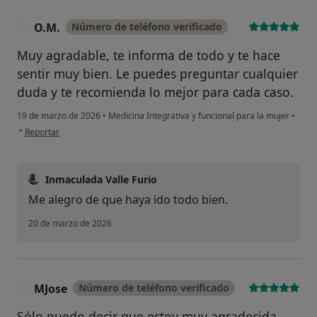
O.M.
Número de teléfono verificado
O
Muy agradable, te informa de todo y te hace
sentir muy bien. Le puedes preguntar cualquier
duda y te recomienda lo mejor para cada caso.
19 de marzo de 2026
•
Medicina Integrativa y funcional para la mujer
•
en opinión del usuario O.M.
•
Reportar
Inmaculada Valle Furio
Me alegro de que haya ido todo bien.
20 de marzo de 2026
MJose
Número de teléfono verificado
M
Sólo puedo decir que estoy muy agradecida.