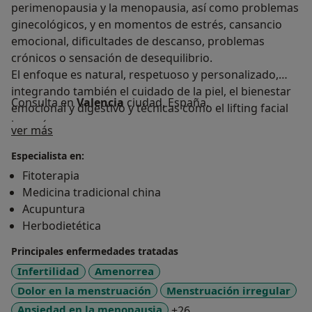
perimenopausia y la menopausia, así como problemas
ginecológicos, y en momentos de estrés, cansancio
emocional, dificultades de descanso, problemas
crónicos o sensación de desequilibrio.
El enfoque es natural, respetuoso y personalizado,
integrando también el cuidado de la piel, el bienestar
Consulta en
Valencia
ciudad, España.
emocional y digestivo y técnicas como el lifting facial
japonés.
Sobre mí
ver más
Especialista en:
Fitoterapia
Medicina tradicional china
Acupuntura
Herbodietética
Principales enfermedades tratadas
Infertilidad
Amenorrea
Dolor en la menstruación
Menstruación irregular
a11y_sr_more_disease
Ansiedad en la menopausia
+26