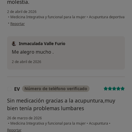
molestia.
2 de abril de 2026
•
Medicina Integrativa y funcional para la mujer
•
Acupuntura deportiva
en opinión del usuario Elena M
•
Reportar
Inmaculada Valle Furio
Me alegro mucho .
2 de abril de 2026
EV
Número de teléfono verificado
E
Sin medicación gracias a la acupuntura,muy
bien tenía problemas lumbares
26 de marzo de 2026
•
Medicina Integrativa y funcional para la mujer
•
Acupuntura
•
en opinión del usuario EV
Reportar