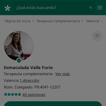
Men
¿Qué estás buscando?
Página De Inicio
Terapeuta Complementario
Valencia
Cam
Inmaculada Valle Furio
sobre las especializ
Terapeuta complementaria
·
Ver más
Valencia
1 dirección
Núm. Colegiado: PR:4041-12207
43 opiniones