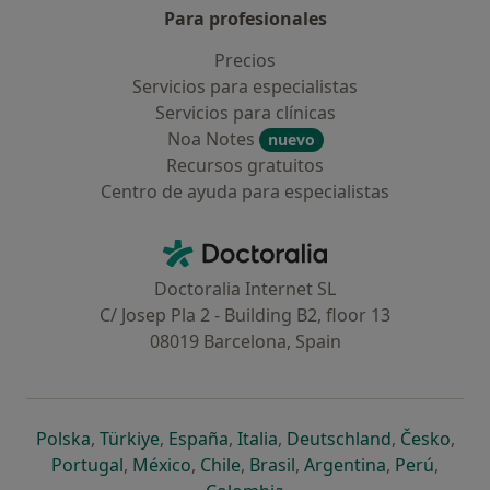
Para profesionales
Precios
Servicios para especialistas
Servicios para clínicas
Noa Notes
nuevo
Recursos gratuitos
Centro de ayuda para especialistas
Contacto
Doctoralia - Página de inicio
Doctoralia Internet SL
C/ Josep Pla 2 - Building B2, floor 13
08019 Barcelona, Spain
se abre en una nueva pestaña
se abre en una nueva pestaña
se abre en una nueva pestaña
se abre en una nueva pes
se abre en 
se a
Polska
,
Türkiye
,
España
,
Italia
,
Deutschland
,
Česko
,
se abre en una nueva pestaña
se abre en una nueva pestaña
se abre en una nueva pestaña
se abre en una nueva p
se abre en 
se abr
Portugal
,
México
,
Chile
,
Brasil
,
Argentina
,
Perú
,