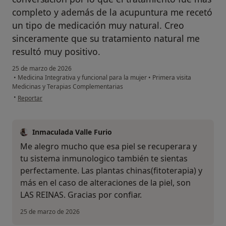
completo y además de la acupuntura me recetó
un tipo de medicación muy natural. Creo
sinceramente que su tratamiento natural me
resultó muy positivo.
25 de marzo de 2026
•
Medicina Integrativa y funcional para la mujer
•
Primera visita
Medicinas y Terapias Complementarias
en opinión del usuario Me da igual Ricardo Gorgues Zamora que R.G.Z.
•
Reportar
Inmaculada Valle Furio
Me alegro mucho que esa piel se recuperara y
tu sistema inmunologico también te sientas
perfectamente. Las plantas chinas(fitoterapia) y
más en el caso de alteraciones de la piel, son
LAS REINAS. Gracias por confiar.
25 de marzo de 2026