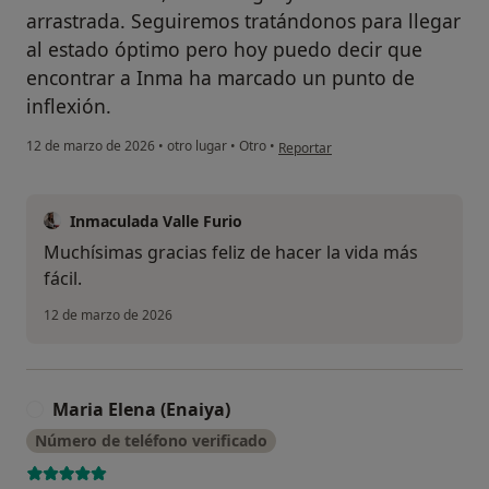
arrastrada. Seguiremos tratándonos para llegar
al estado óptimo pero hoy puedo decir que
encontrar a Inma ha marcado un punto de
inflexión.
en opinión del usuario MJose
12 de marzo de 2026
•
otro lugar
•
Otro
•
Reportar
Inmaculada Valle Furio
Muchísimas gracias feliz de hacer la vida más
fácil.
12 de marzo de 2026
Maria Elena (Enaiya)
M
Número de teléfono verificado