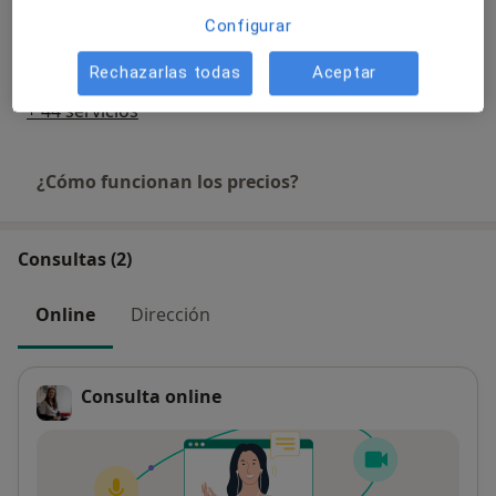
Configurar
Nutrición en la menopausia
55 €
Detalles
Rechazarlas todas
Aceptar
+ 44 servicios
¿Cómo funcionan los precios?
Consultas (2)
Online
Dirección
Consulta online