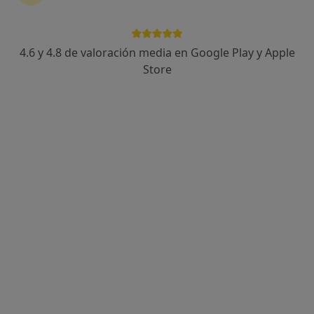
4.6 y 4.8 de valoración media en Google Play y Apple
Store
Opción de pago online
Dra. Clara Aparicio
·
Ver
Terapeuta complementaria, Psicóloga, Psicóloga infantil
más
120 opiniones
Dirección
Online
Plaça de Sant Felip Neri, 4, Valencia
•
Mapa
Clara Aparicio Valencia
Acompañamiento en el proceso de duelo
60 €
Este especialista no ofrece reserva de cita online en esta dirección.
Pedir una cita