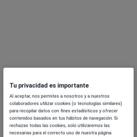
Dirección 1
Dirección 2
Dirección 3
Onlin
Gran Via del Marqués del Túria 49 piso 3 puerta 10, Valencia
•
Mapa
Centro Psicologia Día a Día
Consulta online
75 €
Este especialista no ofrece reserva de cita online en esta dirección.
Pedir una cita
Tu privacidad es importante
Al aceptar, nos permites a nosotros y a nuestros
colaboradores utilizar cookies (o tecnologías similares)
para recopilar datos con fines estadísiticos y ofrecer
contenidos basados en tus hábitos de navegación. Si
rechazas todas las cookies, solo utilizaremos las
Richard Colla Ilione
necesarias para el correcto uso de nuestra página.