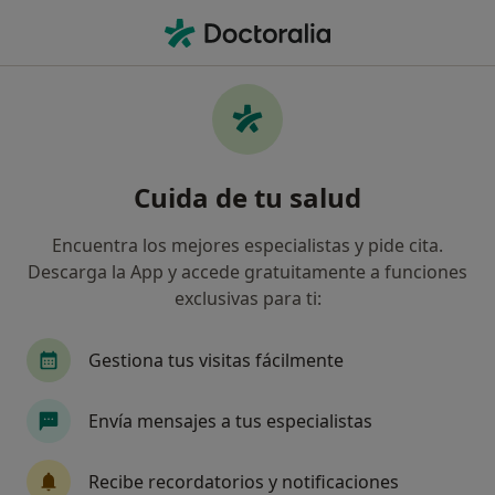
Men
Terapeuta Complementario • Poblados Marítimos, Valencia, Valencia
Filtros
Seguro
Mapa
Profesionales de medicina complementaria
Cuida de tu salud
en Poblados Marítimos, Valencia
Así organizamos los resultados
Encuentra los mejores especialistas y pide cita.
Descarga la App y accede gratuitamente a funciones
exclusivas para ti:
¿Cuál es tu compañía aseguradora?
Mapfre
Axa
Gestiona tus visitas fácilmente
Envía mensajes a tus especialistas
Recibe recordatorios y notificaciones