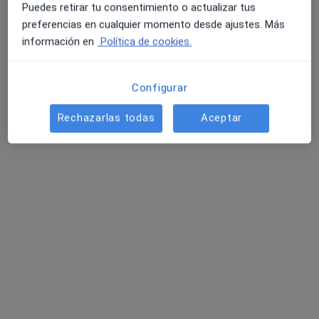
·
Ver más
Puedes retirar tu consentimiento o actualizar tus
Terapeuta complementario
preferencias en cualquier momento desde ajustes. Más
75 opiniones
información en
Política de cookies.
Dirección 1
Dirección 2
Online
Configurar
Avinguda Dr. Peset Aleixandre, 26, Valencia
•
Mapa
Rechazarlas todas
Aceptar
Bientratarte
Consulta online
60 €
Este especialista no ofrece reserva de cita online en esta dirección.
Pedir una cita