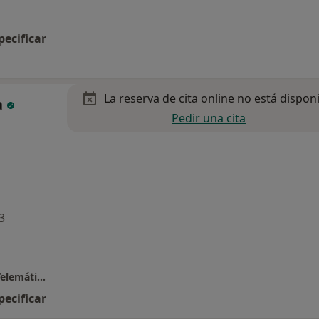
pecificar
La reserva de cita online no está dispon
a
Pedir una cita
3
Iumet- Instituto Universitario de Medicina Telemática
pecificar