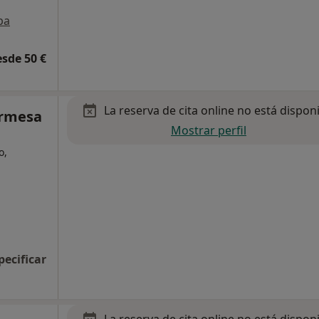
pa
esde 50 €
La reserva de cita online no está dispon
ermesa
Mostrar perfil
o,
pecificar