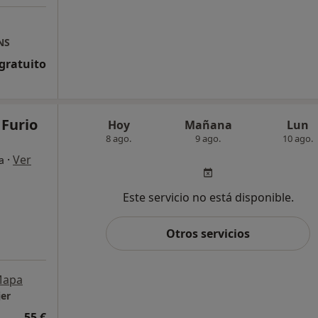
NS
 gratuito
 Furio
Hoy
Mañana
Lun
8 ago.
9 ago.
10 ago.
·
Ver
a
Este servicio no está disponible.
Otros servicios
apa
jer
55 €