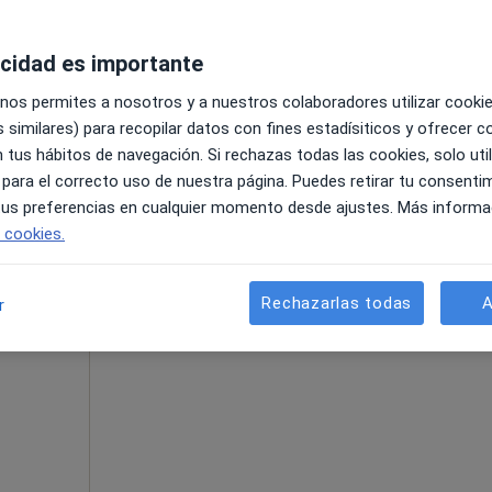
acidad es importante
 nos permites a nosotros y a nuestros colaboradores utilizar cooki
 similares) para recopilar datos con fines estadísiticos y ofrecer 
pa
 tus hábitos de navegación. Si rechazas todas las cookies, solo uti
 para el correcto uso de nuestra página. Puedes retirar tu consenti
55 €
 tus preferencias en cualquier momento desde ajustes. Más informa
e cookies.
La reserva de cita online no está dispon
ordá
Rechazarlas todas
A
r
Pedir una cita
·
Ver
a