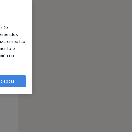
es (o
contenidos
lizaremos las
miento o
ción en
ible
ceptar