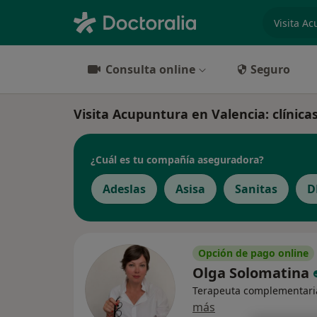
especiali
Consulta online
Seguro
Visita Acupuntura en Valencia: clínicas
¿Cuál es tu compañía aseguradora?
Adeslas
Asisa
Sanitas
D
Opción de pago online
Olga Solomatina
Terapeuta complementari
más