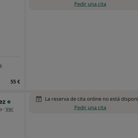
Pedir una cita
a
55 €
La reserva de cita online no está dispon
nez
Pedir una cita
·
Ver
o