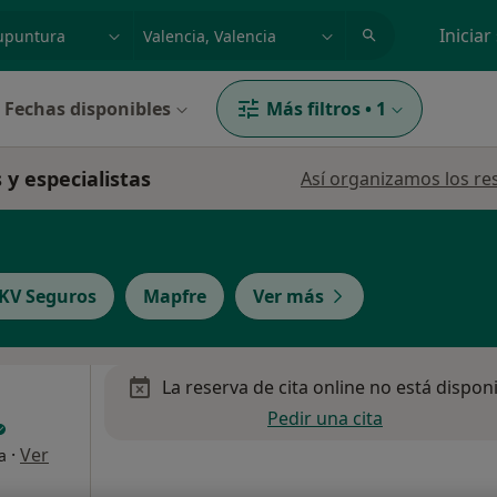
dad, enfermedad o nombre
p. ej. Madrid
Iniciar
Fechas disponibles
Más filtros
•
1
 y especialistas
Así organizamos los re
KV Seguros
Mapfre
Ver más
La reserva de cita online no está dispon
Pedir una cita
·
Ver
a