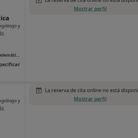
La reserva de cita online no está dispon
Mostrar perfil
ica
ngiólogo y
ás
Iumet- Instituto Universitario de Medicina Telemática
pecificar
La reserva de cita online no está dispon
Mostrar perfil
ngiólogo y
ás