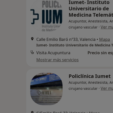
Iumet- Instituto
Universitario de
Medicina Telemát
Acupuntor, Anestesista, A
·
Ver m
cirujano vascular
Calle Emilio Baró nº33, Valencia
•
Mapa
Visita Acupuntura
Precio sin es
Mostrar más servicios
Policlínica Iumet
Acupuntor, Anestesista, A
·
Ver m
cirujano vascular