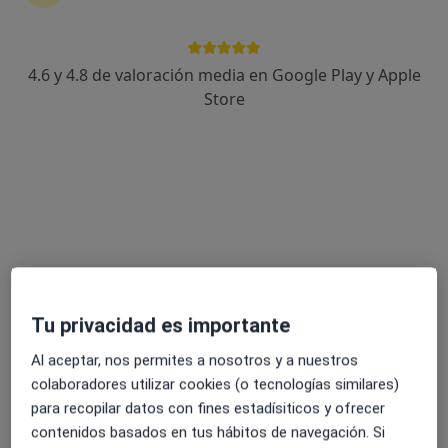
8 opiniones
Avenida Eduardo Dato, 69 4º edif. Galia, Sevilla
•
Mapa
Consulta Soler Vizán
4.6 y 4.8 de valoración media en Google Play y Apple
Acepta Cosalud
Store
Primera visita Medicina Interna
Mostrar más servicios
Ningún profesional de este centro tiene citas disponibles
Mostrar perfil
Tu privacidad es importante
Al aceptar, nos permites a nosotros y a nuestros
colaboradores utilizar cookies (o tecnologías similares)
para recopilar datos con fines estadísiticos y ofrecer
contenidos basados en tus hábitos de navegación. Si