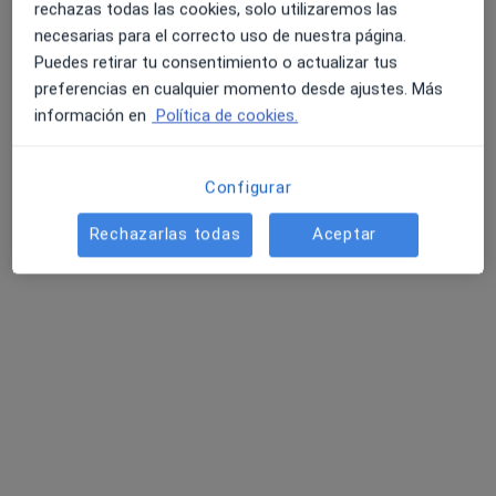
Dr. José Manuel Soler Huerto
rechazas todas las cookies, solo utilizaremos las
·
Ver más
Internista, Nefrólogo
necesarias para el correcto uso de nuestra página.
7 opiniones
Puedes retirar tu consentimiento o actualizar tus
preferencias en cualquier momento desde ajustes. Más
Avenida Eduardo Dato, 69 4º edif. Galia, Sevilla
•
Mapa
información en
Política de cookies.
Consulta Soler Vizán
Acepta Cosalud
Configurar
Primera visita Medicina Interna
Este especialista no ofrece reserva de cita online en esta dirección.
Rechazarlas todas
Aceptar
Pedir una cita