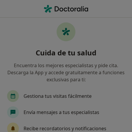
Men
Internista • Sevilla, Sevilla
Filtros
Seguro:
Cosalud
M
Internistas de Cosalud en Sevilla
Cuida de tu salud
Así organizamos los resultados
Encuentra los mejores especialistas y pide cita.
Descarga la App y accede gratuitamente a funciones
exclusivas para ti:
Gestiona tus visitas fácilmente
Envía mensajes a tus especialistas
Consulta Soler Vizán
Internista, Médico rehabilitador, Nefrólogo
Recibe recordatorios y notificaciones