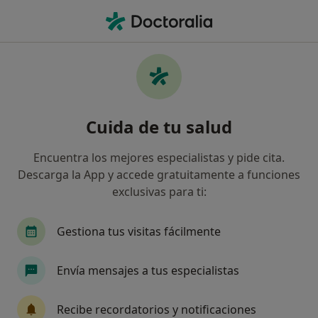
Men
Pediatra • Sevilla, Sevilla
Filtros
Seguro:
Cosalud
M
Pediatras de Cosalud en Sevilla
Cuida de tu salud
Así organizamos los resultados
Encuentra los mejores especialistas y pide cita.
Descarga la App y accede gratuitamente a funciones
exclusivas para ti:
Gestiona tus visitas fácilmente
Envía mensajes a tus especialistas
Dr. Carlos Alberto Nieto Pedregal
·
Ver más
Pediatra
Recibe recordatorios y notificaciones