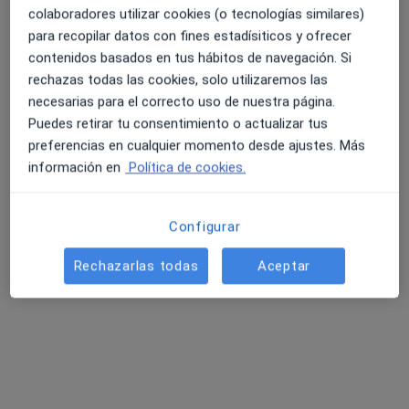
colaboradores utilizar cookies (o tecnologías similares)
·
Ver más
Pediatra, Alergólogo, Analista clínico
para recopilar datos con fines estadísiticos y ofrecer
1408 opiniones
contenidos basados en tus hábitos de navegación. Si
Avda. de Jerez, 59 - Hospital Viamed Santa Ángela de la Cruz, Sevilla
•
Mapa
rechazas todas las cookies, solo utilizaremos las
Hospital Viamed Santa Ángela de la Cruz
necesarias para el correcto uso de nuestra página.
Puedes retirar tu consentimiento o actualizar tus
Acepta Cosalud
preferencias en cualquier momento desde ajustes. Más
Primera visita Pediatría
información en
Política de cookies.
Mostrar más servicios
Configurar
Dr. Tomas Goñi
Rechazarlas todas
Aceptar
Gonzalez
Pediatra
Ningún profesional de este centro tiene citas disponibles
Mostrar perfil