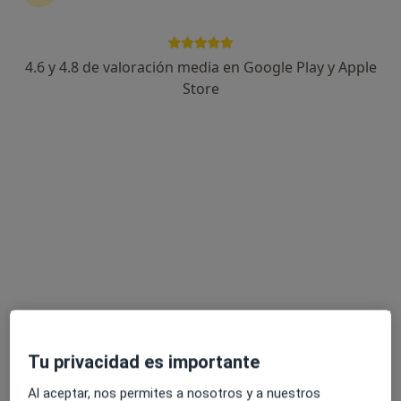
27 opiniones
Calle Progreso, 39 Local Dcho., Sevilla
•
Mapa
Consultorio privado
4.6 y 4.8 de valoración media en Google Play y Apple
Acepta Cosalud
Store
Primera visita Pediatría
Este especialista no ofrece reserva de cita online en esta dirección.
Pedir una cita
Tu privacidad es importante
Hospital Viamed Santa Ángela de la Cruz
Al aceptar, nos permites a nosotros y a nuestros