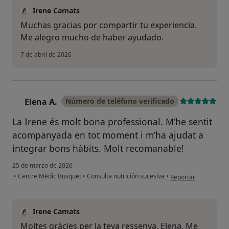
Irene Camats
Muchas gracias por compartir tu experiencia.
Me alegro mucho de haber ayudado.
7 de abril de 2026
Elena A.
Número de teléfono verificado
E
La Irene és molt bona professional. M’he sentit
acompanyada en tot moment i m’ha ajudat a
integrar bons hàbits. Molt recomanable!
25 de marzo de 2026
en opinión del usuari
•
Centre Mèdic Busquet
•
Consulta nutrición sucesiva
•
Reportar
Irene Camats
Moltes gràcies per la teva ressenya, Elena. Me