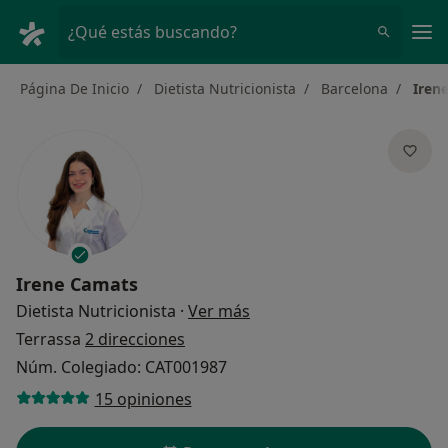
Men
¿Qué estás buscando?
Página De Inicio
Dietista Nutricionista
Barcelona
Iren
Irene Camats
sobre las especializacione
Dietista Nutricionista
·
Ver más
Terrassa
2 direcciones
Núm. Colegiado: CAT001987
15 opiniones