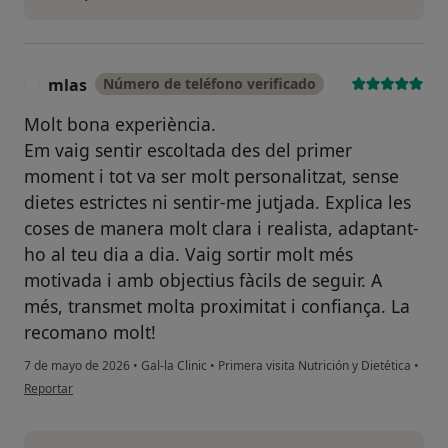
mlas
Número de teléfono verificado
M
Molt bona experiència.
Em vaig sentir escoltada des del primer
moment i tot va ser molt personalitzat, sense
dietes estrictes ni sentir-me jutjada. Explica les
coses de manera molt clara i realista, adaptant-
ho al teu dia a dia. Vaig sortir molt més
motivada i amb objectius fàcils de seguir. A
més, transmet molta proximitat i confiança. La
recomano molt!
7 de mayo de 2026
•
Gal-la Clinic
•
Primera visita Nutrición y Dietética
•
en opinión del usuario mlas
Reportar