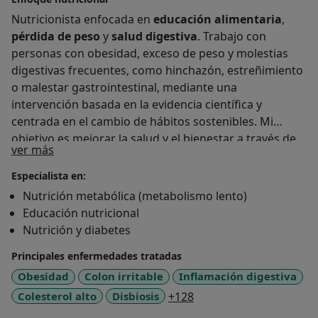
Nutricionista enfocada en
educación alimentaria
,
pérdida de peso
y
salud digestiva
. Trabajo con
personas con obesidad, exceso de peso y molestias
digestivas frecuentes, como hinchazón, estreñimiento
o malestar gastrointestinal, mediante una
intervención basada en la evidencia científica y
centrada en el cambio de hábitos sostenibles. Mi
objetivo es mejorar la salud y el bienestar a través de
a11y_sr_treatment_approach
ver más
estrategias individualizadas, realistas y adaptadas a las
necesidades y estilo de vida de cada paciente.
Especialista en:
Nutrición metabólica (metabolismo lento)
Educación nutricional
Nutrición y diabetes
Principales enfermedades tratadas
Obesidad
Colon irritable
Inflamación digestiva
a11y_sr_more_disease
Colesterol alto
Disbiosis
+128