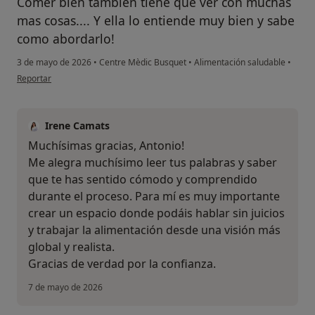
Comer bien también tiene que ver con muchas
mas cosas.... Y ella lo entiende muy bien y sabe
como abordarlo!
3 de mayo de 2026
•
Centre Mèdic Busquet
•
Alimentación saludable
•
en opinión del usuario Antonio R
Reportar
Irene Camats
Muchísimas gracias, Antonio!
Me alegra muchísimo leer tus palabras y saber
que te has sentido cómodo y comprendido
durante el proceso. Para mí es muy importante
crear un espacio donde podáis hablar sin juicios
y trabajar la alimentación desde una visión más
global y realista.
Gracias de verdad por la confianza.
7 de mayo de 2026