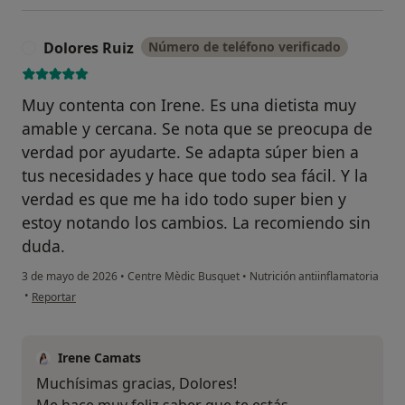
Dolores Ruiz
Número de teléfono verificado
D
Muy contenta con Irene. Es una dietista muy
amable y cercana. Se nota que se preocupa de
verdad por ayudarte. Se adapta súper bien a
tus necesidades y hace que todo sea fácil. Y la
verdad es que me ha ido todo super bien y
estoy notando los cambios. La recomiendo sin
duda.
3 de mayo de 2026
•
Centre Mèdic Busquet
•
Nutrición antiinflamatoria
en opinión del usuario Dolores Ruiz
•
Reportar
Irene Camats
Muchísimas gracias, Dolores!