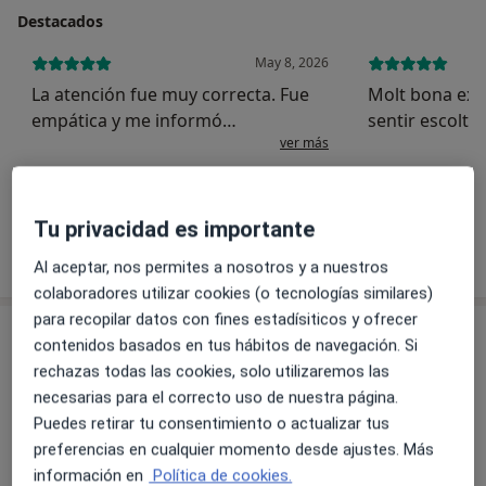
Destacados
May 8, 2026
La atención fue muy correcta. Fue
Molt bona exp
empática y me informó
sentir escolta
ver más
minuciosamente de la dieta
moment i tot 
equilibrada que debo realizar.
personalitzat,
M.A.S.
Sinceramente, me sentí muy
ni sentir-me ju
cómoda durante la visita y salí
coses de maner
Tu privacidad es importante
animada para emprender una ...
realista, a...
Mostrar más detalles
sobre la experiencia
Al aceptar, nos permites a nosotros y a nuestros
colaboradores utilizar cookies (o tecnologías similares)
para recopilar datos con fines estadísiticos y ofrecer
Novedades
contenidos basados en tus hábitos de navegación. Si
Irene Camats
rechazas todas las cookies, solo utilizaremos las
necesarias para el correcto uso de nuestra página.
En la consulta online no solo hablaremos de
Puedes retirar tu consentimiento o actualizar tus
calorías o de “qué comer”.
preferencias en cualquier momento desde ajustes. Más
información en
Política de cookies.
Trabajaremos juntos para entender tus hábitos,