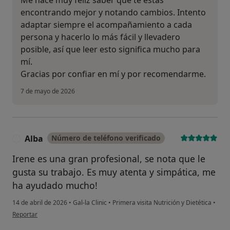
Me hace muy feliz saber que te estás
encontrando mejor y notando cambios. Intento
adaptar siempre el acompañamiento a cada
persona y hacerlo lo más fácil y llevadero
posible, así que leer esto significa mucho para
mí.
Gracias por confiar en mí y por recomendarme.
7 de mayo de 2026
Alba
Número de teléfono verificado
A
Irene es una gran profesional, se nota que le
gusta su trabajo. Es muy atenta y simpática, me
ha ayudado mucho!
14 de abril de 2026
•
Gal-la Clinic
•
Primera visita Nutrición y Dietética
•
en opinión del usuario Alba
Reportar