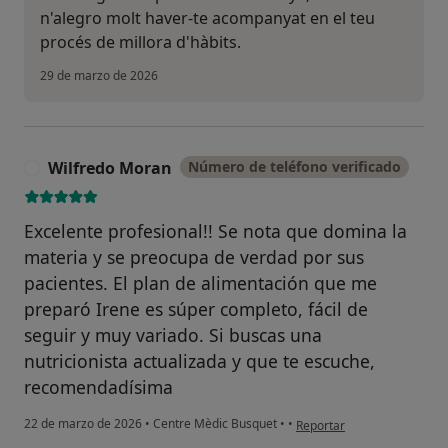
n'alegro molt haver-te acompanyat en el teu
procés de millora d'hàbits.
29 de marzo de 2026
Wilfredo Moran
Número de teléfono verificado
W
Excelente profesional!! Se nota que domina la
materia y se preocupa de verdad por sus
pacientes. El plan de alimentación que me
preparó Irene es súper completo, fácil de
seguir y muy variado. Si buscas una
nutricionista actualizada y que te escuche,
recomendadísima
en opinión del usuario Wil
22 de marzo de 2026
•
Centre Mèdic Busquet
•
•
Reportar