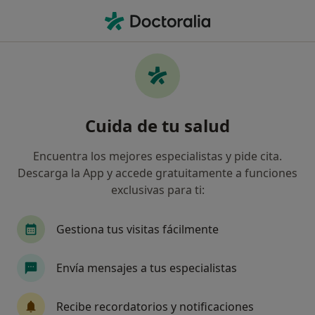
Men
Hiperlipoproteinemia Tipo Ii • Barcelona, Barcelona
Filtros
• 1
Seguro
Mapa
Especialistas en Hiperlipoproteinemia tipo
Cuida de tu salud
II en Barcelona
Así organizamos los resultados
Encuentra los mejores especialistas y pide cita.
Descarga la App y accede gratuitamente a funciones
exclusivas para ti:
¿Qué especialidad estás buscando?
Dietista Nutricionista
Psicólogo
Digestól
Gestiona tus visitas fácilmente
Envía mensajes a tus especialistas
Recibe recordatorios y notificaciones