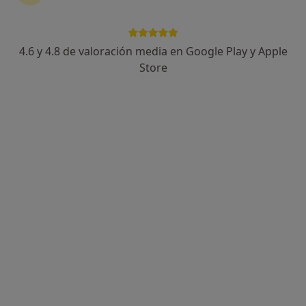
4.6 y 4.8 de valoración media en Google Play y Apple
Florencia Horno
Store
·
Ver más
Dietista nutricionista
119 opiniones
Dirección
Online
Calle de Provença, 950, Barcelona
•
Mapa
Nutrición Integral Barcelona
Consulta online
65 €
Este especialista no ofrece reserva de cita online en esta dirección.
Pedir una cita