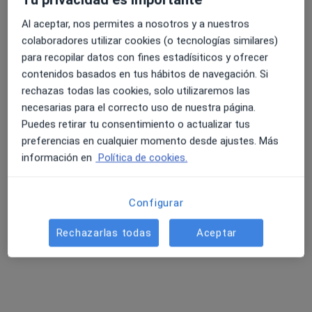
Pedir una cita
Al aceptar, nos permites a nosotros y a nuestros
colaboradores utilizar cookies (o tecnologías similares)
para recopilar datos con fines estadísiticos y ofrecer
contenidos basados en tus hábitos de navegación. Si
rechazas todas las cookies, solo utilizaremos las
necesarias para el correcto uso de nuestra página.
Puedes retirar tu consentimiento o actualizar tus
preferencias en cualquier momento desde ajustes. Más
información en
Política de cookies.
Opción de pago online
Aina Huguet Triay
Configurar
·
Ver más
Dietista nutricionista
Rechazarlas todas
Aceptar
219 opiniones
Dirección
Online
Carrer de Rosselló i Pòrcel 7, Barcelona
•
Mapa