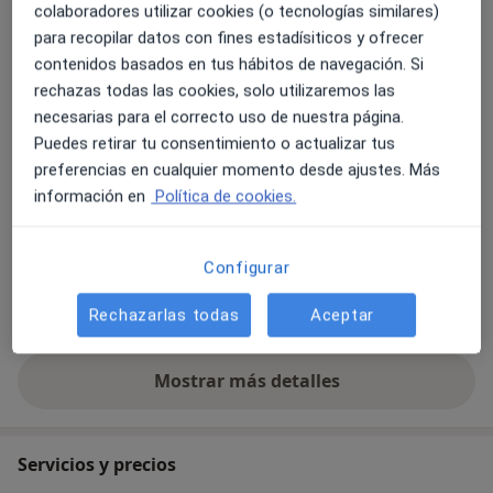
colaboradores utilizar cookies (o tecnologías similares)
Geriátrica
para recopilar datos con fines estadísiticos y ofrecer
Terapias manuales
contenidos basados en tus hábitos de navegación. Si
Rehabilitación física
rechazas todas las cookies, solo utilizaremos las
Principales enfermedades tratadas
necesarias para el correcto uso de nuestra página.
Tendinitis del manguito de los rotadores
Puedes retirar tu consentimiento o actualizar tus
preferencias en cualquier momento desde ajustes. Más
Dolor crónico de espalda
Pinzamiento lumbar
información en
Política de cookies.
Síndrome del piramidal
a11y_sr_mo
Rotura del ligamento cruzado anterior
+17
Configurar
Pacientes que atiendo
Rechazarlas todas
Aceptar
Adultos
Mostrar más detalles
sobre la experiencia
Servicios y precios