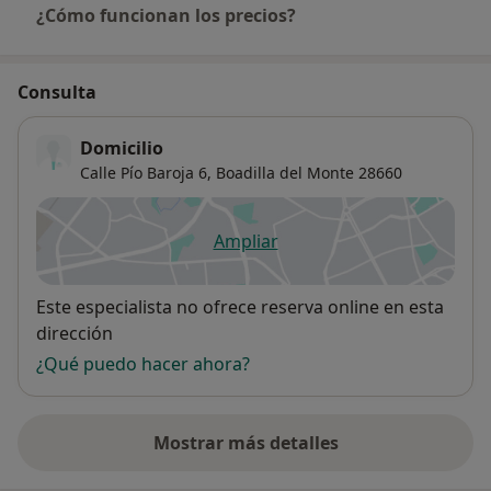
¿Cómo funcionan los precios?
Consulta
Domicilio
Calle Pío Baroja 6,
Boadilla del Monte
28660
Ampliar
se abre en una nueva pestañ
Disponibilidad
Este especialista no ofrece reserva online en esta
dirección
¿Qué puedo hacer ahora?
Mostrar más detalles
sobre la dirección