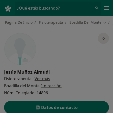
Men
¿Qué estás buscando?
Página De Inicio
Fisioterapeuta
Boadilla Del Monte
Cambi
Jesús Muñoz Almudi
sobre las especializaciones
Fisioterapeuta
·
Ver más
Boadilla del Monte
1 dirección
Núm. Colegiado: 14896
Datos de contacto