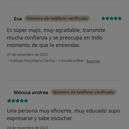
Eva
Número de teléfono verificado
E
Es súper majo, muy agradable, transmite
mucha confianza y se preocupa en todo
momento de que le entiendas
27 de noviembre de 2023
en opinión del usuario Eva
•
Instituto Psicológico Cláritas
•
Consulta online
•
Reportar
Mónica andrea
Número de teléfono verificado
M
Una persona muy eficiente, muy educado supo
expresarse y sabe escuchar
24 de noviembre de 2023