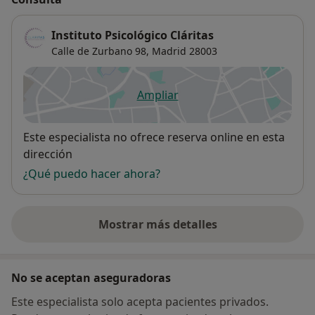
Instituto Psicológico Cláritas
Calle de Zurbano 98,
Madrid
28003
Ampliar
se abre en una nueva pestañ
Disponibilidad
Este especialista no ofrece reserva online en esta
dirección
¿Qué puedo hacer ahora?
Mostrar más detalles
sobre la dirección
No se aceptan aseguradoras
Este especialista solo acepta pacientes privados.