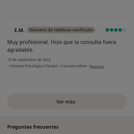
E.M.
Número de teléfono verificado
E
Muy profesional. Hizo que la consulta fuera
agradable.
19 de septiembre de 2023
en opinión del usuario E.M
•
Instituto Psicológico Cláritas
•
Consulta online
•
Reportar
Ver más
opiniones anteriores
Preguntas frecuentes