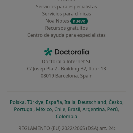
Servicios para especialistas
Servicios para clínicas
Noa Notes
nuevo
Recursos gratuitos
Centro de ayuda para especialistas
Contacto
Doctoralia - Página de inicio
Doctoralia Internet SL
C/ Josep Pla 2 - Building B2, floor 13
08019 Barcelona, Spain
se abre en una nueva pestaña
se abre en una nueva pestaña
se abre en una nueva pestaña
se abre en una nueva pes
se abre en 
se a
Polska
,
Türkiye
,
España
,
Italia
,
Deutschland
,
Česko
,
se abre en una nueva pestaña
se abre en una nueva pestaña
se abre en una nueva pestaña
se abre en una nueva p
se abre en 
se abr
Portugal
,
México
,
Chile
,
Brasil
,
Argentina
,
Perú
,
se abre en una nueva pe
Colombia
REGLAMENTO (EU) 2022/2065 (DSA) art. 24: