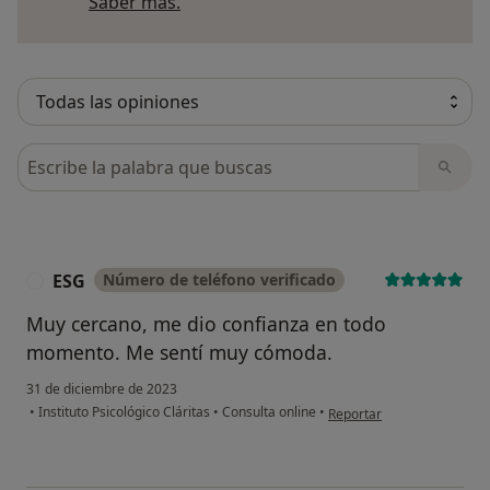
Más información sobre opiniones
Saber más.
Busca en opiniones
ESG
Número de teléfono verificado
E
Muy cercano, me dio confianza en todo
momento. Me sentí muy cómoda.
31 de diciembre de 2023
en opinión del usuario ESG
•
Instituto Psicológico Cláritas
•
Consulta online
•
Reportar