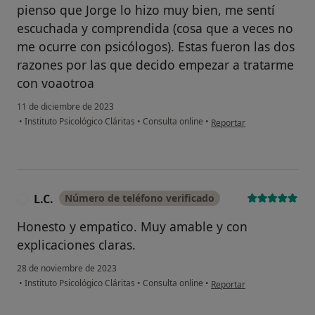
pienso que Jorge lo hizo muy bien, me sentí
escuchada y comprendida (cosa que a veces no
me ocurre con psicólogos). Estas fueron las dos
razones por las que decido empezar a tratarme
con voaotroa
11 de diciembre de 2023
en opinión del usuario An
•
Instituto Psicológico Cláritas
•
Consulta online
•
Reportar
L.C.
Número de teléfono verificado
L
Honesto y empatico. Muy amable y con
explicaciones claras.
28 de noviembre de 2023
en opinión del usuario L.C.
•
Instituto Psicológico Cláritas
•
Consulta online
•
Reportar