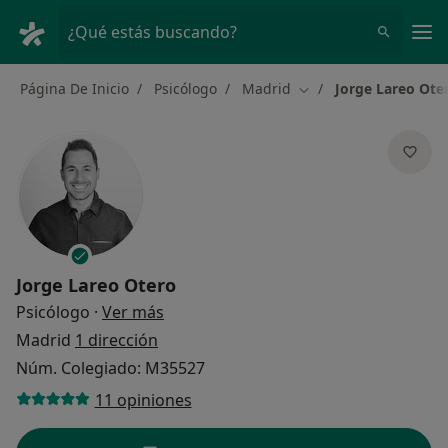
Men
¿Qué estás buscando?
Página De Inicio
Psicólogo
Madrid
Jorge Lareo Ote
Cambiar de ciudad
Jorge Lareo Otero
sobre las especializaciones
Psicólogo
·
Ver más
Madrid
1 dirección
Núm. Colegiado: M35527
11 opiniones