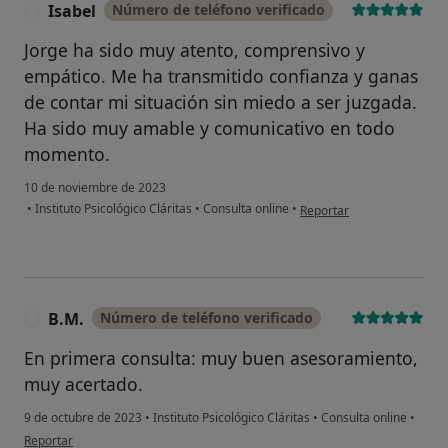
Isabel
Número de teléfono verificado
I
Jorge ha sido muy atento, comprensivo y
empático. Me ha transmitido confianza y ganas
de contar mi situación sin miedo a ser juzgada.
Ha sido muy amable y comunicativo en todo
momento.
10 de noviembre de 2023
en opinión del usuario Isab
•
Instituto Psicológico Cláritas
•
Consulta online
•
Reportar
B.M.
Número de teléfono verificado
B
En primera consulta: muy buen asesoramiento,
muy acertado.
9 de octubre de 2023
•
Instituto Psicológico Cláritas
•
Consulta online
•
en opinión del usuario B.M.
Reportar