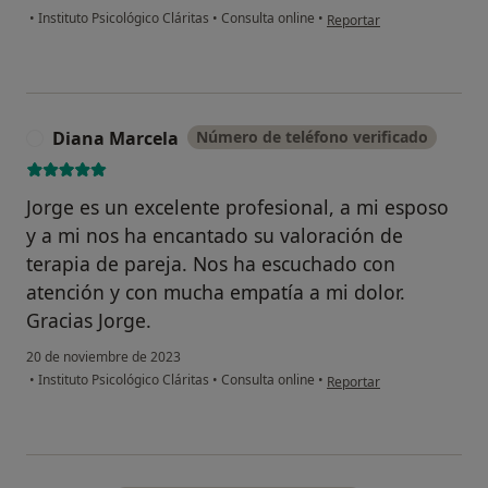
en opinión del usuario Mó
•
Instituto Psicológico Cláritas
•
Consulta online
•
Reportar
Diana Marcela
Número de teléfono verificado
D
Jorge es un excelente profesional, a mi esposo
y a mi nos ha encantado su valoración de
terapia de pareja. Nos ha escuchado con
atención y con mucha empatía a mi dolor.
Gracias Jorge.
20 de noviembre de 2023
en opinión del usuario Di
•
Instituto Psicológico Cláritas
•
Consulta online
•
Reportar