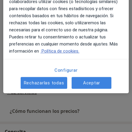
MBSR)
colaboradores utilizar cookies (o tecnologías similares)
patologías diversas tales como ansiedad, depresión,
Detalles
para recopilar datos con fines estadísiticos y ofrecer
adicción, duelo o trauma.
contenidos basados en tus hábitos de navegación. Si
rechazas todas las cookies, solo utilizaremos las
Terapia con EMDR
necesarias para el correcto uso de nuestra página.
Desde 0 €
Detalles
Puedes retirar tu consentimiento o actualizar tus
preferencias en cualquier momento desde ajustes. Más
Terapia cognitivo-conductual
información en
Política de cookies.
Detalles
Configurar
Terapia basada en Inteligencia Emocional
Detalles
Rechazarlas todas
Aceptar
+ 82 servicios
¿Cómo funcionan los precios?
Consulta