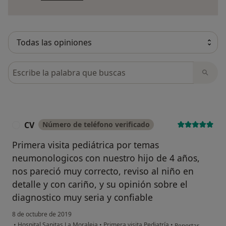
Busca en opiniones
CV
Número de teléfono verificado
C
Primera visita pediátrica por temas
neumonologicos con nuestro hijo de 4 años,
nos pareció muy correcto, reviso al niño en
detalle y con cariño, y su opinión sobre el
diagnostico muy seria y confiable
8 de octubre de 2019
en opinión del usu
•
Hospital Sanitas La Moraleja
•
Primera visita Pediatría
•
Reportar