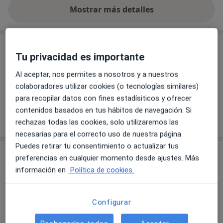
Mostrar más detalles
sobre la experiencia
Servicios y precios
Tu privacidad es importante
Primera visita Pediatría
Al aceptar, nos permites a nosotros y a nuestros
Detalles
colaboradores utilizar cookies (o tecnologías similares)
para recopilar datos con fines estadísiticos y ofrecer
contenidos basados en tus hábitos de navegación. Si
¿Cómo funcionan los precios?
rechazas todas las cookies, solo utilizaremos las
necesarias para el correcto uso de nuestra página.
Puedes retirar tu consentimiento o actualizar tus
Consulta
preferencias en cualquier momento desde ajustes. Más
información en
Política de cookies.
Hospital Sanitas La Moraleja
Avenida Francisco Pi y Margall, 81,
Hortaleza
,
Madrid
28050
Configurar