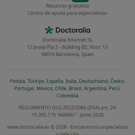
Recursos gratuitos
Centro de ayuda para especialistas
Contacto
Doctoralia - Página de inicio
Doctoralia Internet SL
C/ Josep Pla 2 - Building B2, floor 13
08019 Barcelona, Spain
se abre en una nueva pestaña
se abre en una nueva pestaña
se abre en una nueva pestaña
se abre en una nueva pes
se abre en 
se a
Polska
,
Türkiye
,
España
,
Italia
,
Deutschland
,
Česko
,
se abre en una nueva pestaña
se abre en una nueva pestaña
se abre en una nueva pestaña
se abre en una nueva p
se abre en 
se abr
Portugal
,
México
,
Chile
,
Brasil
,
Argentina
,
Perú
,
se abre en una nueva pe
Colombia
REGLAMENTO (EU) 2022/2065 (DSA) art. 24:
15.395.179 “AMARs” - Junio 2026
www.doctoralia.es © 2026 - Encuentra tu especialista
y pide cita