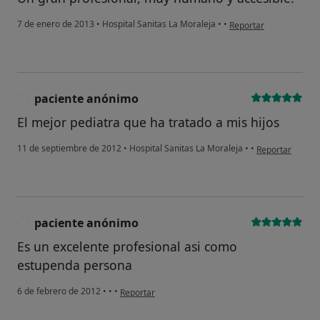
en opinión del usuario
7 de enero de 2013
•
Hospital Sanitas La Moraleja
•
•
Reportar
paciente anónimo
P
El mejor pediatra que ha tratado a mis hijos
en opinión del 
11 de septiembre de 2012
•
Hospital Sanitas La Moraleja
•
•
Reportar
paciente anónimo
P
Es un excelente profesional asi como
estupenda persona
en opinión del usuario paciente anónimo
6 de febrero de 2012
•
•
•
Reportar