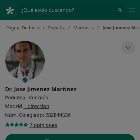
Men
¿Qué estás buscando?
Página De Inicio
Pediatra
Madrid
Jose Jimenez Mar
Cambiar de ciudad
Dr.
Jose Jimenez Martinez
sobre las especializaciones
Pediatra
·
Ver más
Madrid
1 dirección
Núm. Colegiado: 282844536
7 opiniones