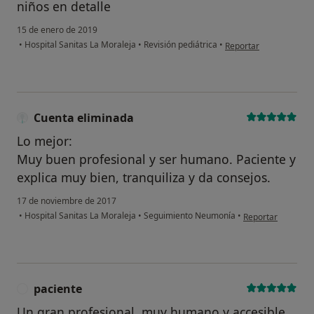
niños en detalle
15 de enero de 2019
en opinión del usuario
•
Hospital Sanitas La Moraleja
•
Revisión pediátrica
•
Reportar
Cuenta eliminada
Lo mejor:
Muy buen profesional y ser humano. Paciente y
explica muy bien, tranquiliza y da consejos.
17 de noviembre de 2017
en opinión del us
•
Hospital Sanitas La Moraleja
•
Seguimiento Neumonía
•
Reportar
paciente
P
Un gran profesional, muy humano y accesible.