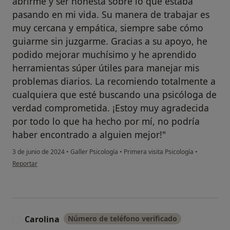
abrirme y ser honesta sobre lo que estaba
pasando en mi vida. Su manera de trabajar es
muy cercana y empática, siempre sabe cómo
guiarme sin juzgarme. Gracias a su apoyo, he
podido mejorar muchísimo y he aprendido
herramientas súper útiles para manejar mis
problemas diarios. La recomiendo totalmente a
cualquiera que esté buscando una psicóloga de
verdad comprometida. ¡Estoy muy agradecida
por todo lo que ha hecho por mí, no podría
haber encontrado a alguien mejor!"
3 de junio de 2024
•
Galler Psicología
•
Primera visita Psicología
•
en opinión del usuario Patricia García
Reportar
Carolina
Número de teléfono verificado
C