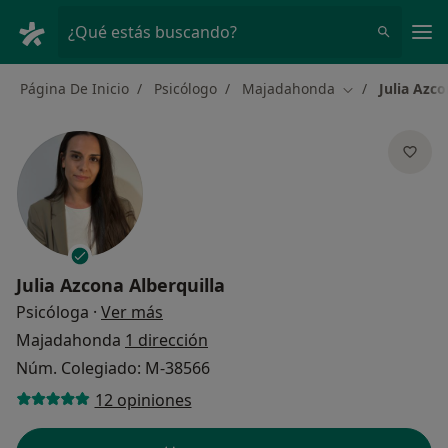
Men
¿Qué estás buscando?
Página De Inicio
Psicólogo
Majadahonda
Julia Azco
Cambiar de ciu
Julia Azcona Alberquilla
sobre las especializaciones
Psicóloga
·
Ver más
Majadahonda
1 dirección
Núm. Colegiado: M-38566
12 opiniones