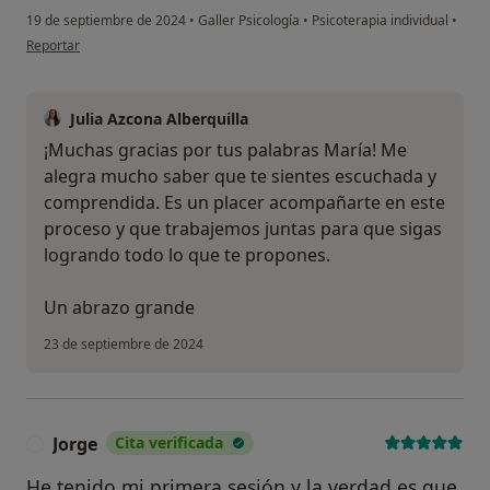
19 de septiembre de 2024
•
Galler Psicología
•
Psicoterapia individual
•
en opinión del usuario Maria
Reportar
Julia Azcona Alberquilla
¡Muchas gracias por tus palabras María! Me
alegra mucho saber que te sientes escuchada y
comprendida. Es un placer acompañarte en este
proceso y que trabajemos juntas para que sigas
logrando todo lo que te propones.
Un abrazo grande
23 de septiembre de 2024
Jorge
Cita verificada
J
He tenido mi primera sesión y la verdad es que