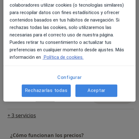
colaboradores utilizar cookies (o tecnologías similares)
Psicoterapia en adolescentes
para recopilar datos con fines estadísiticos y ofrecer
Reservar cita
50 € - 70 €
Detalles
contenidos basados en tus hábitos de navegación. Si
rechazas todas las cookies, solo utilizaremos las
necesarias para el correcto uso de nuestra página.
Psicoterapia individual
Puedes retirar tu consentimiento o actualizar tus
Reservar cita
70 €
Detalles
preferencias en cualquier momento desde ajustes. Más
información en
Política de cookies.
Psicoterapia infantil
Reservar cita
70 €
Detalles
Configurar
Rechazarlas todas
Aceptar
Visita sucesiva psicología
Reservar cita
Desde 70 €
Detalles
+ 3 servicios
¿Cómo funcionan los precios?