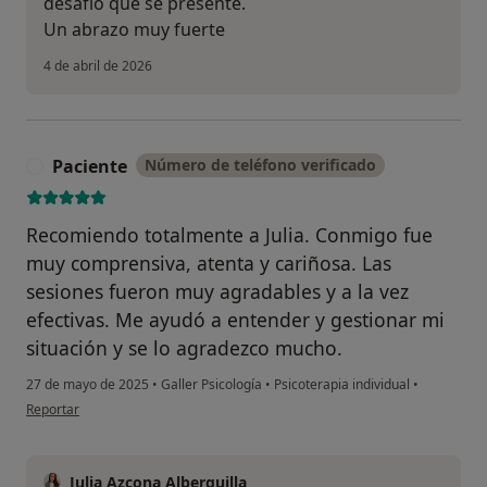
desafío que se presente.
Un abrazo muy fuerte
4 de abril de 2026
Paciente
Número de teléfono verificado
P
Recomiendo totalmente a Julia. Conmigo fue
muy comprensiva, atenta y cariñosa. Las
sesiones fueron muy agradables y a la vez
efectivas. Me ayudó a entender y gestionar mi
situación y se lo agradezco mucho.
27 de mayo de 2025
•
Galler Psicología
•
Psicoterapia individual
•
en opinión del usuario Paciente
Reportar
Julia Azcona Alberquilla