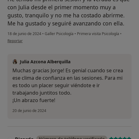
con Julia desde el primer momento muy a
gusto, tranquilo y no me ha costado abrirme.
Me ha gustado y seguiré avanzando con ella.
18 de junio de 2024
•
Galler Psicología
•
Primera visita Psicología
•
en opinión del usuario Jorge
Reportar
Julia Azcona Alberquilla
Muchas gracias Jorge! Es genial cuando se crea
ese clima de confianza en las sesiones. Para mi
es todo un placer seguir viéndote e ir
trabajando juntitos todo.
¡Un abrazo fuerte!
20 de junio de 2024
Número de teléfono verificado