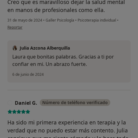
Creo que es maravilloso dejar la salud mental
en manos de profesionales como ella.
31 de mayo de 2024
•
Galler Psicología
•
Psicoterapia individual
•
en opinión del usuario Laura
Reportar
Julia Azcona Alberquilla
Laura que bonitas palabras. Gracias a ti por
confiar en mi. Un abrazo fuerte.
6 de junio de 2024
Daniel G.
Número de teléfono verificado
D
Ha sido mi primera experiencia en terapia y la
verdad que no puedo estar más contento. Julia