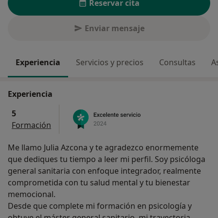
Reservar cita
Enviar mensaje
Experiencia
Servicios y precios
Consultas
A
Experiencia
5
Formación
Me llamo Julia Azcona y te agradezco enormemente
que dediques tu tiempo a leer mi perfil. Soy psicóloga
general sanitaria con enfoque integrador, realmente
comprometida con tu salud mental y tu bienestar
memocional.
Desde que complete mi formación en psicología y
obtuve el máster general sanitario, mi trayectoria