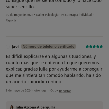
consigue que me sienta cómodo y lo hace todo
super sencillo.
30 de mayo de 2024
•
Galler Psicología
•
Psicoterapia individual
•
en opinión del usuario Daniel G.
Reportar
Javi
Número de teléfono verificado
J
Es difícil explicarse en algunas situaciones, y
cuanto mas que se entienda lo que queremos
explicar, gracias Julia por ayudarme a conseguir
que me sintiera tan cómodo hablando, ha sido
un acierto coincidir contigo.
en opinión del usuario Javi
8 de mayo de 2024
•
otro lugar
•
Otro
•
Reportar
Julia Azcona Alberquilla