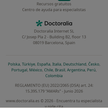
Recursos gratuitos
Centro de ayuda para especialistas
Contacto
Doctoralia - Página de inicio
Doctoralia Internet SL
C/ Josep Pla 2 - Building B2, floor 13
08019 Barcelona, Spain
se abre en una nueva pestaña
se abre en una nueva pestaña
se abre en una nueva pestaña
se abre en una nueva pes
se abre en 
se a
Polska
,
Türkiye
,
España
,
Italia
,
Deutschland
,
Česko
,
se abre en una nueva pestaña
se abre en una nueva pestaña
se abre en una nueva pestaña
se abre en una nueva p
se abre en 
se abr
Portugal
,
México
,
Chile
,
Brasil
,
Argentina
,
Perú
,
se abre en una nueva pe
Colombia
REGLAMENTO (EU) 2022/2065 (DSA) art. 24:
15.395.179 “AMARs” - Junio 2026
www.doctoralia.es © 2026 - Encuentra tu especialista
y pide cita