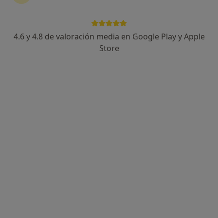
4.6 y 4.8 de valoración media en Google Play y Apple
Pablo Fuentes Vicente
Store
·
Ver más
Psicólogo
82 opiniones
Dirección
Online
Calle san Sebastián 2, Majadahonda
•
Mapa
Centro en Majadahonda
Primera visita Psicología
75 €
Este especialista no ofrece reserva de cita online en esta dirección.
Pedir una cita