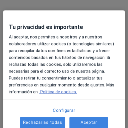
Este especialista no ofrece reserva de cita online en esta dirección.
Pedir una cita
Tu privacidad es importante
Al aceptar, nos permites a nosotros y a nuestros
colaboradores utilizar cookies (o tecnologías similares)
para recopilar datos con fines estadísiticos y ofrecer
contenidos basados en tus hábitos de navegación. Si
rechazas todas las cookies, solo utilizaremos las
necesarias para el correcto uso de nuestra página.
Puedes retirar tu consentimiento o actualizar tus
Verónica de Bernardo Rodriguez
preferencias en cualquier momento desde ajustes. Más
información en
Política de cookies.
·
Ver más
Psicóloga
37 opiniones
Terapia individual, de pareja y familiar
Configurar
Psicóloga General Sanitaria M-36693
Rechazarlas todas
Aceptar
Cercanía, escucha y espacio seguro