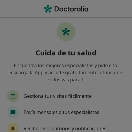
Men
Primera Visita Psicología • Majadahonda, Madrid
Filtros
• 1
Seguro
Mapa
Primera visita Psicología en Majadahonda:
Cuida de tu salud
clínicas y especialistas
Así organizamos los resultados
Encuentra los mejores especialistas y pide cita.
Descarga la App y accede gratuitamente a funciones
exclusivas para ti:
¿Qué especialidad estás buscando?
Psicólogo
Psicólogo infantil
Psiquiatra
Gestiona tus visitas fácilmente
Envía mensajes a tus especialistas
Recibe recordatorios y notificaciones