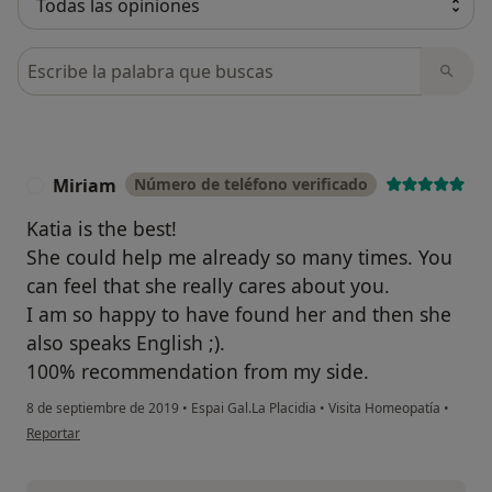
Busca en opiniones
Miriam
Número de teléfono verificado
M
Katia is the best!
She could help me already so many times. You
can feel that she really cares about you.
I am so happy to have found her and then she
also speaks English ;).
100% recommendation from my side.
8 de septiembre de 2019
•
Espai Gal.La Placidia
•
Visita Homeopatía
•
en opinión del usuario Miriam
Reportar