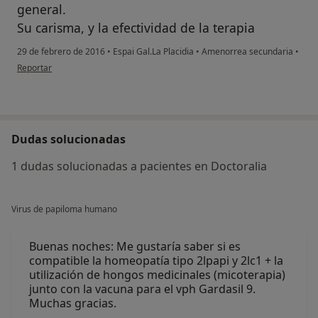
general.
Su carisma, y la efectividad de la terapia
29 de febrero de 2016
•
Espai Gal.La Placidia
•
Amenorrea secundaria
•
en opinión del usuario Cuenta eliminada
Reportar
Dudas solucionadas
1 dudas solucionadas a pacientes en Doctoralia
Virus de papiloma humano
Buenas noches: Me gustaría saber si es
compatible la homeopatía tipo 2lpapi y 2lc1 + la
utilización de hongos medicinales (micoterapia)
junto con la vacuna para el vph Gardasil 9.
Muchas gracias.