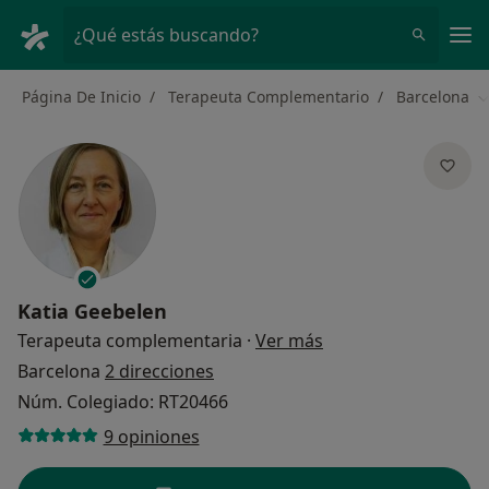
Men
¿Qué estás buscando?
Página De Inicio
Terapeuta Complementario
Barcelona
C
Katia Geebelen
sobre las especializ
Terapeuta complementaria
·
Ver más
Barcelona
2 direcciones
Núm. Colegiado: RT20466
9 opiniones