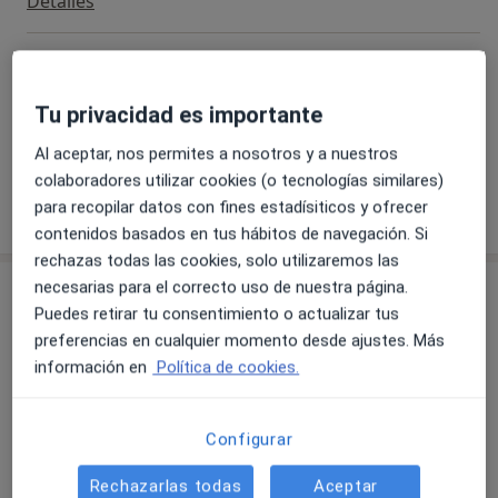
Detalles
Visita Homeopatía
Detalles
Tu privacidad es importante
+1 servicio
Al aceptar, nos permites a nosotros y a nuestros
colaboradores utilizar cookies (o tecnologías similares)
para recopilar datos con fines estadísiticos y ofrecer
¿Cómo funcionan los precios?
contenidos basados en tus hábitos de navegación. Si
rechazas todas las cookies, solo utilizaremos las
necesarias para el correcto uso de nuestra página.
Consultas (2)
Puedes retirar tu consentimiento o actualizar tus
preferencias en cualquier momento desde ajustes. Más
Dirección 1
Dirección 2
información en
Política de cookies.
Espai Gal.La Placidia
Configurar
Plaça Gal.la Placidia, 8 - 10 4º2ª,
Sarrià-Sant
Gervasi
,
Barcelona
08006
Rechazarlas todas
Aceptar