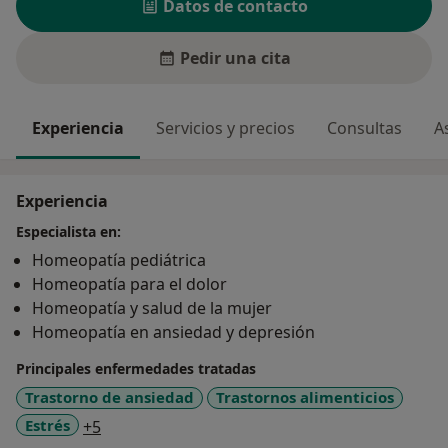
Datos de contacto
Pedir una cita
Experiencia
Servicios y precios
Consultas
A
Experiencia
Especialista en:
Homeopatía pediátrica
Homeopatía para el dolor
Homeopatía y salud de la mujer
Homeopatía en ansiedad y depresión
Principales enfermedades tratadas
Trastorno de ansiedad
Trastornos alimenticios
a11y_sr_more_diseases
Estrés
+5