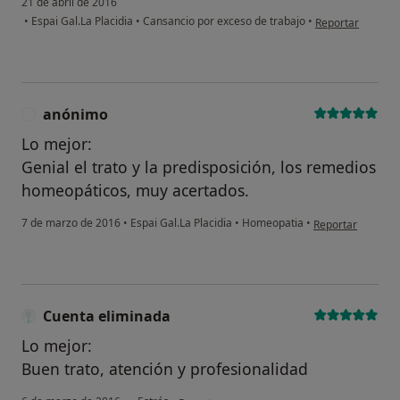
21 de abril de 2016
en opinión del u
•
Espai Gal.La Placidia
•
Cansancio por exceso de trabajo
•
Reportar
Continuar
anónimo
A
Lo mejor:
Genial el trato y la predisposición, los remedios
homeopáticos, muy acertados.
en opinión del u
7 de marzo de 2016
•
Espai Gal.La Placidia
•
Homeopatia
•
Reportar
Cuenta eliminada
Lo mejor:
Buen trato, atención y profesionalidad
en opinión del usuario Cuenta eliminada