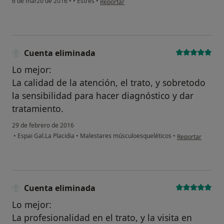
6 de marzo de 2016
•
•
Estrés
•
Reportar
Cuenta eliminada
Lo mejor:
La calidad de la atención, el trato, y sobretodo
la sensibilidad para hacer diagnóstico y dar
tratamiento.
29 de febrero de 2016
en opinión del u
•
Espai Gal.La Placidia
•
Malestares músculoesqueléticos
•
Reportar
Cuenta eliminada
Lo mejor:
La profesionalidad en el trato, y la visita en