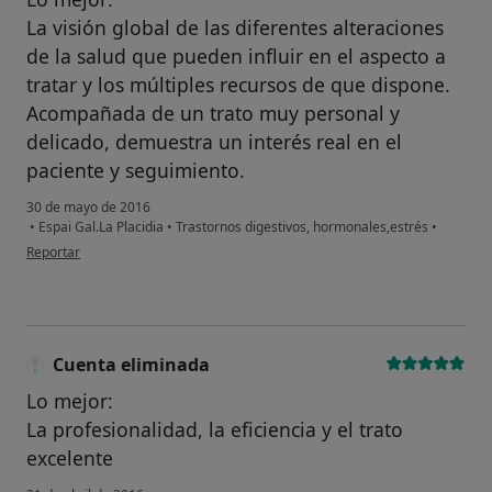
La visión global de las diferentes alteraciones
de la salud que pueden influir en el aspecto a
tratar y los múltiples recursos de que dispone.
Acompañada de un trato muy personal y
delicado, demuestra un interés real en el
paciente y seguimiento.
30 de mayo de 2016
¿Alguna vez has usado una app
•
Espai Gal.La Placidia
•
Trastornos digestivos, hormonales,estrés
•
o chatbot de IA para hablar
en opinión del usuario Cuenta eliminada
Reportar
sobre un tema emocional o
psicológico?
Sí, varias veces
Cuenta eliminada
Sí, una vez
Lo mejor:
No, pero lo consideraría
La profesionalidad, la eficiencia y el trato
excelente
No, y no confío en ello