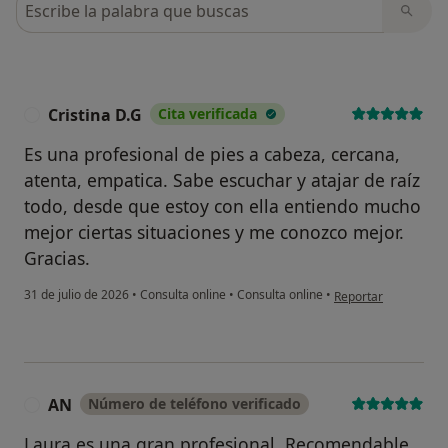
Cristina D.G
Cita verificada
C
Es una profesional de pies a cabeza, cercana,
atenta, empatica. Sabe escuchar y atajar de raíz
todo, desde que estoy con ella entiendo mucho
mejor ciertas situaciones y me conozco mejor.
Gracias.
en opinión del usuar
31 de julio de 2026
•
Consulta online
•
Consulta online
•
Reportar
AN
Número de teléfono verificado
A
Laura es una gran profesional. Recomendable