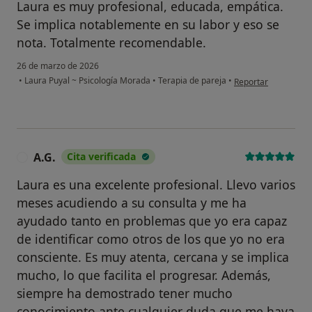
Laura es muy profesional, educada, empática.
Se implica notablemente en su labor y eso se
nota. Totalmente recomendable.
26 de marzo de 2026
en opinión del usua
•
Laura Puyal ~ Psicología Morada
•
Terapia de pareja
•
Reportar
A.G.
Cita verificada
A
Laura es una excelente profesional. Llevo varios
meses acudiendo a su consulta y me ha
ayudado tanto en problemas que yo era capaz
de identificar como otros de los que yo no era
consciente. Es muy atenta, cercana y se implica
mucho, lo que facilita el progresar. Además,
siempre ha demostrado tener mucho
conocimiento ante cualquier duda que me haya