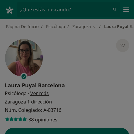
Men
¿Qué estás buscando?
Página De Inicio
Psicólogo
Zaragoza
Laura Puyal B
Cambiar de ciudad
Laura Puyal Barcelona
sobre las especializaciones
Psicóloga
·
Ver más
Zaragoza
1 dirección
Núm. Colegiado: A-03716
38 opiniones