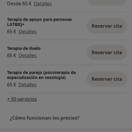
Desde 65 €
Detalles
vivir con más calma, aquí estoy. Te acompaño con
cercanía, práctica realista y un toque de humor
Terapia de apoyo para personas
para que el proceso sea ligero y auténtico.
LGTBIQ+
Reservar cita
65 €
Detalles
Terapia de duelo
Reservar cita
65 €
Detalles
Terapia de pareja (psicoterapia de
especialización en sexología)
Reservar cita
65 €
Detalles
+ 50 servicios
¿Cómo funcionan los precios?