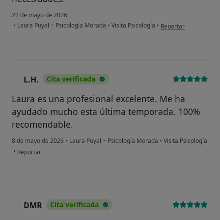
22 de mayo de 2026
en opinión del usuari
•
Laura Puyal ~ Psicología Morada
•
Visita Psicología
•
Reportar
L.H.
Cita verificada
L
Laura es una profesional excelente. Me ha
ayudado mucho esta última temporada. 100%
recomendable.
8 de mayo de 2026
•
Laura Puyal ~ Psicología Morada
•
Visita Psicología
en opinión del usuario L.H.
•
Reportar
DMR
Cita verificada
D