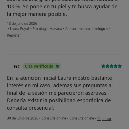
100%. Se pone en tu piel y te busca ayudar de
la mejor manera posible.
13 de julio de 2026
•
Laura Puyal ~ Psicología Morada
•
Asesoramiento sexológico
•
en opinión del usuario AN
Reportar
GC
Cita verificada
G
En la atención inicial Laura mostró bastante
interés en mi caso, ademas sus preguntas al
final de la sesión me parecieron asertivas.
Debería existir la posibilidad esporádica de
consulta presencial.
en opinión del usua
30 de junio de 2026
•
Consulta online
•
Consulta online
•
Reportar