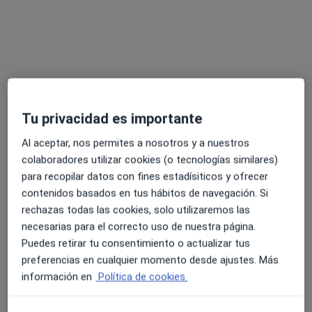
Dra. Julia María Sánchez Manzanares
Médico general
3 opiniones
Tu privacidad es importante
Floridablanca nº3 bajo (Edificio Huerto Ruano), Lorca
•
Mapa
Al aceptar, nos permites a nosotros y a nuestros
Centro Médico Artromur
colaboradores utilizar cookies (o tecnologías similares)
Acepta Fiatc
para recopilar datos con fines estadísiticos y ofrecer
contenidos basados en tus hábitos de navegación. Si
Este especialista no ofrece reserva de cita online en esta dirección.
rechazas todas las cookies, solo utilizaremos las
Pedir una cita
necesarias para el correcto uso de nuestra página.
Puedes retirar tu consentimiento o actualizar tus
preferencias en cualquier momento desde ajustes. Más
información en
Política de cookies.