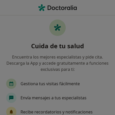
Men
Fiatc • Lorca, Murcia
Filtros
Seguro:
Fiatc
Map
Especialistas de Fiatc en Lorca
Cuida de tu salud
Así organizamos los resultados
Encuentra los mejores especialistas y pide cita.
Descarga la App y accede gratuitamente a funciones
¿Qué especialidad estás buscando?
exclusivas para ti:
Dermatólogo
Gestiona tus visitas fácilmente
Envía mensajes a tus especialistas
Recibe recordatorios y notificaciones