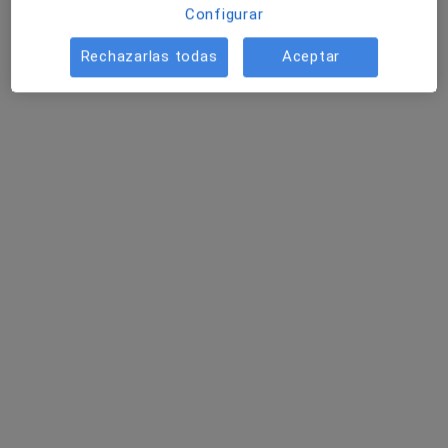
Configurar
Rechazarlas todas
Aceptar
Dr. Francisco Mendoza Guil
·
Ver más
Dermatólogo
3 opiniones
Floridablanca nº3 bajo (Edificio Huerto Ruano), Lorca
•
Mapa
Centro Médico Artromur
Acepta Fiatc
Visita Dermatología
Este especialista no ofrece reserva de cita online en esta dirección.
Pedir una cita