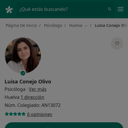
Men
¿Qué estás buscando?
Página De Inicio
Psicólogo
Huelva
Luisa Conejo Oli
Cambiar de ciudad
Luisa Conejo Olivo
sobre las especializaciones
Psicóloga
·
Ver más
Huelva
1 dirección
Núm. Colegiado: AN13072
6 opiniones