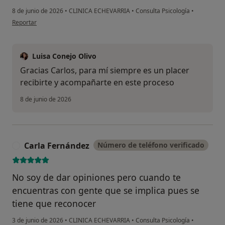
8 de junio de 2026
•
CLINICA ECHEVARRIA
•
Consulta Psicología
•
en opinión del usuario Carlos Rios
Reportar
Luisa Conejo Olivo
Gracias Carlos, para mí siempre es un placer
recibirte y acompañarte en este proceso
8 de junio de 2026
Carla Fernández
Número de teléfono verificado
C
No soy de dar opiniones pero cuando te
encuentras con gente que se implica pues se
tiene que reconocer
3 de junio de 2026
•
CLINICA ECHEVARRIA
•
Consulta Psicología
•