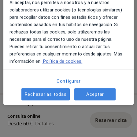
Al aceptar, nos permites a nosotros y a nuestros
Fotos y vídeos
colaboradores utilizar cookies (o tecnologías similares)
para recopilar datos con fines estadísiticos y ofrecer
contenidos basados en tus hábitos de navegación. Si
rechazas todas las cookies, solo utilizaremos las
necesarias para el correcto uso de nuestra página.
Puedes retirar tu consentimiento o actualizar tus
preferencias en cualquier momento desde ajustes. Más
Ver galería (1)
información en
Política de cookies.
Mostrar más detalles
Configurar
sobre la experiencia
Rechazarlas todas
Aceptar
Servicios y precios
Consulta online
Reservar cita
Desde 60 €
Detalles