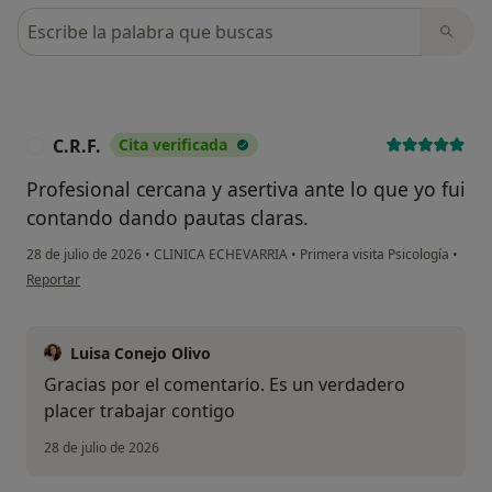
Busca en opiniones
C.R.F.
Cita verificada
C
Profesional cercana y asertiva ante lo que yo fui
contando dando pautas claras.
28 de julio de 2026
•
CLINICA ECHEVARRIA
•
Primera visita Psicología
•
en opinión del usuario C.R.F.
Reportar
Luisa Conejo Olivo
Gracias por el comentario. Es un verdadero
placer trabajar contigo
28 de julio de 2026