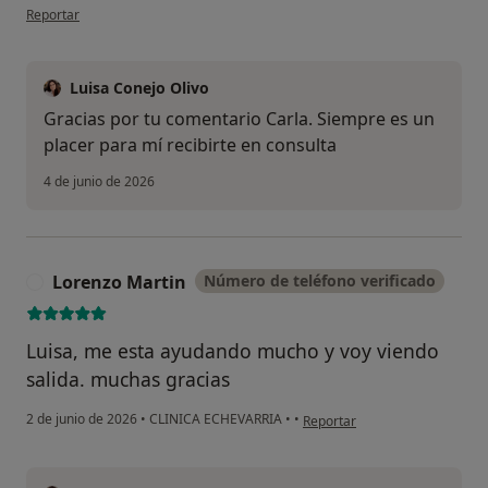
en opinión del usuario Carla Fernández
Reportar
Luisa Conejo Olivo
Gracias por tu comentario Carla. Siempre es un
placer para mí recibirte en consulta
4 de junio de 2026
Lorenzo Martin
Número de teléfono verificado
L
Luisa, me esta ayudando mucho y voy viendo
salida. muchas gracias
en opinión del usuario Lorenz
2 de junio de 2026
•
CLINICA ECHEVARRIA
•
•
Reportar