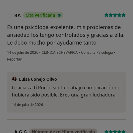
RA
Cita verificada
R
Es una psicóloga excelente, mis problemas de
ansiedad los tengo controlados y gracias a ella.
Le debo mucho por ayudarme tanto
14 de julio de 2026
•
CLINICA ECHEVARRIA
•
Consulta Psicología
•
en opinión del usuario RA
Reportar
Luisa Conejo Olivo
Gracias a tí Rocío, sin tu trabajo e implicación no
hubiera sido posible. Eres una gran luchadora
14 de julio de 2026
A.G.G
Número de teléfono verificado
A