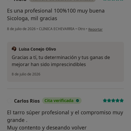
Es una profesional 100%100 muy buena
Sicologa, mil gracias
en opinión del usuario A.G
8 de julio de 2026
•
CLINICA ECHEVARRIA
•
Otro
•
Reportar
Luisa Conejo Olivo
Gracias a tí, tu determinación y tus ganas de
mejorar han sido imprescindibles
8 de julio de 2026
Carlos Rios
Cita verificada
C
El tarro súper profesional y el compromiso muy
grande .
Muy contento y deseando volver