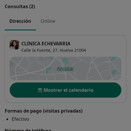
Consultas (2)
Dirección
Online
CLINICA ECHEVARRIA
Calle la Fuente, 27,
Huelva
21004
Ampliar
se abre en una nueva pestañ
Disponibilidad
Mostrar el calendario
Formas de pago (visitas privadas)
Efectivo
Número de teléfono