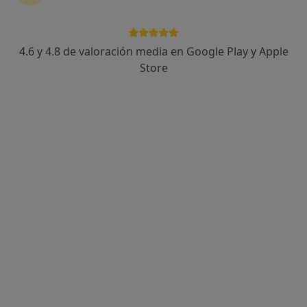
4.6 y 4.8 de valoración media en Google Play y Apple
Luisa Conejo Olivo
Store
·
Ver más
Psicóloga
6 opiniones
Dirección
Online
Calle la Fuente, 27, Huelva
•
Mapa
CLINICA ECHEVARRIA
Primera visita Psicología
60 €
Este especialista no ofrece reserva de cita online en esta dirección.
Pedir una cita