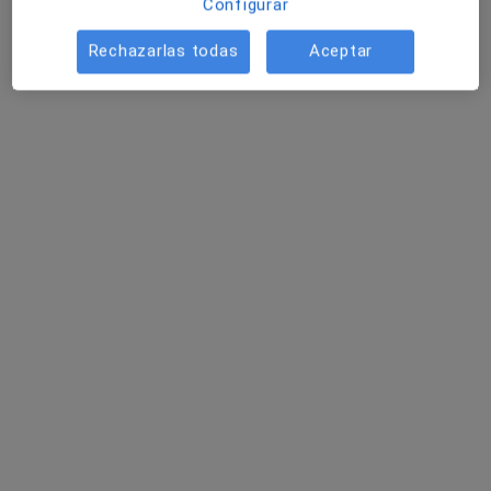
Configurar
Este especialista no ofrece reserva de cita online en esta dirección.
Rechazarlas todas
Aceptar
Pedir una cita
María Luisa de los Ángeles Álvarez
·
Ver más
Psicóloga, Psicóloga infantil
49 opiniones
Dirección
Online