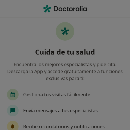
Men
Depresión En Los Ancianos • Huelva, Huelva
Filtros
• 1
Seguro
Mapa
Especialistas en Depresión en los ancianos
Cuida de tu salud
en Huelva
Así organizamos los resultados
Encuentra los mejores especialistas y pide cita.
Descarga la App y accede gratuitamente a funciones
exclusivas para ti:
¿Qué especialidad estás buscando?
Psicólogo
Psicólogo infantil
Psiquiatra
Gestiona tus visitas fácilmente
Envía mensajes a tus especialistas
Recibe recordatorios y notificaciones