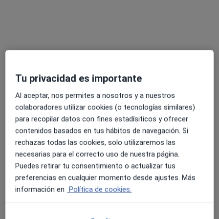
Tu privacidad es importante
Al aceptar, nos permites a nosotros y a nuestros
Opción de pago online
colaboradores utilizar cookies (o tecnologías similares)
María Sánchez Raposo
para recopilar datos con fines estadísiticos y ofrecer
·
Ver más
Psicóloga
contenidos basados en tus hábitos de navegación. Si
132 opiniones
rechazas todas las cookies, solo utilizaremos las
necesarias para el correcto uso de nuestra página.
Dirección
Online
Puedes retirar tu consentimiento o actualizar tus
preferencias en cualquier momento desde ajustes. Más
Calle Alonso Sánchez 16, Huelva
•
Mapa
información en
Política de cookies.
Sánchez Psicóloga
Primera visita Psicología
60 €