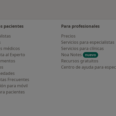
os pacientes
Para profesionales
listas
Precios
s
Servicios para especialistas
s médicos
Servicios para clínicas
ta al Experto
Noa Notes
nuevo
amentos
Recursos gratuitos
os
Centro de ayuda para especi
medades
tas Frecuentes
ión para móvil
ara pacientes