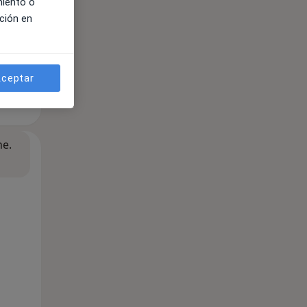
miento o
ción en
ceptar
ne.