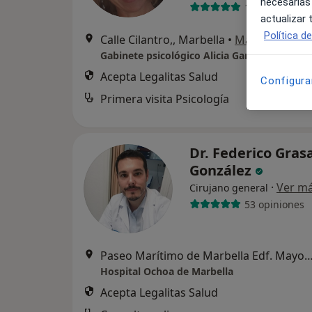
necesarias
176 opiniones
actualizar
Política d
Calle Cilantro,, Marbella
•
Mapa
Gabinete psicológico Alicia Garrido
Acepta Legalitas Salud
Configura
Primera visita Psicología
Dr. Federico Gras
González
·
Ver m
Cirujano general
53 opiniones
Paseo Marítimo de Marbella Edf. Mayoral s/n,
Hospital Ochoa de Marbella
Acepta Legalitas Salud