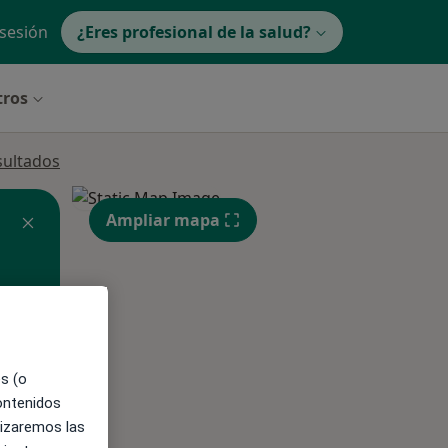
 sesión
¿Eres profesional de la salud?
tros
sultados
Ampliar mapa
ible
es (o
contenidos
lizaremos las