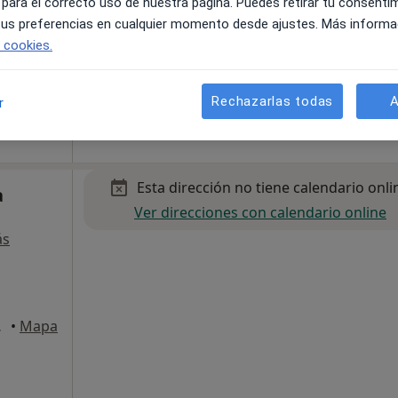
 para el correcto uso de nuestra página. Puedes retirar tu consenti
 tus preferencias en cualquier momento desde ajustes. Más informa
e cookies.
Rechazarlas todas
A
r
Esta dirección no tiene calendario onli
a
Ver direcciones con calendario online
ás
 Marbella
•
Mapa