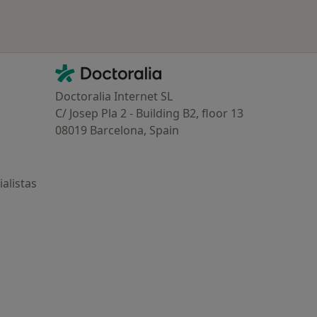
Contacto
Doctoralia - Página de inicio
Doctoralia Internet SL
C/ Josep Pla 2 - Building B2, floor 13
08019 Barcelona, Spain
alistas