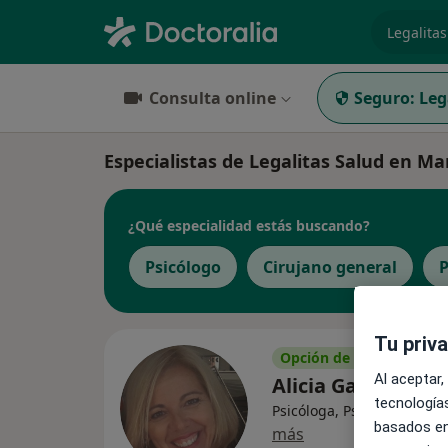
especiali
Consulta online
Seguro:
Leg
Especialistas de Legalitas Salud en Ma
¿Qué especialidad estás buscando?
Psicólogo
Cirujano general
P
Tu priv
Opción de pago online
Al aceptar,
Alicia Garrido Gui
tecnologías
Psicóloga, Psicóloga infant
basados en
más