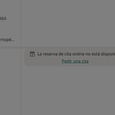
apa
Primera visita Traumatología y Cirugía Ortopédica
La reserva de cita online no está dispon
Pedir una cita