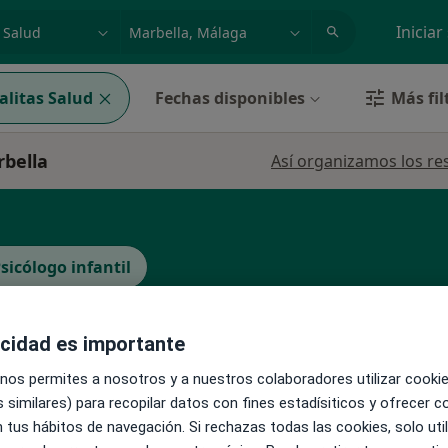
dad, enfermedad o nombre
p. ej. Madrid
Iniciar
alitas Salud
Fechas disponibles
Más fil
rbella
Así organizamos los re
sicólogo infantil
acidad es importante
La reserva de cita online no está dispon
Pedir una cita
 nos permites a nosotros y a nuestros colaboradores utilizar cooki
llen
 similares) para recopilar datos con fines estadísiticos y ofrecer 
·
Ver
il
 tus hábitos de navegación. Si rechazas todas las cookies, solo uti