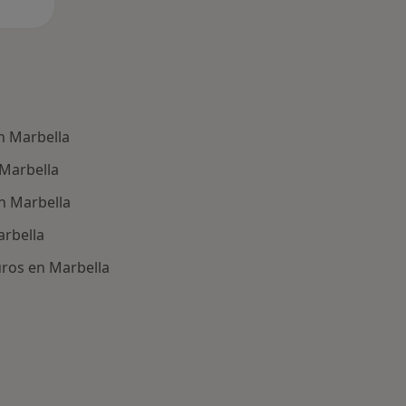
en Marbella
 Marbella
n Marbella
arbella
uros en Marbella
ría: Otras aseguradoras