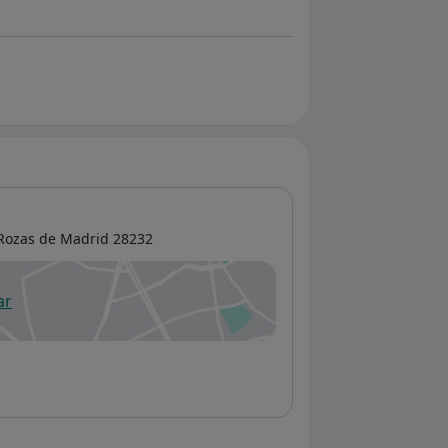
Rozas de Madrid
28232
ar
 abre en una nueva pestaña