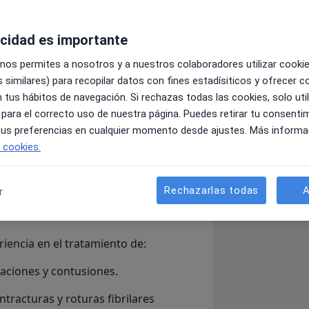
acidad es importante
ción Deportiva
 nos permites a nosotros y a nuestros colaboradores utilizar cooki
 por el movimiento y la salud. Mi
 similares) para recopilar datos con fines estadísiticos y ofrecer 
recuperación, ya seas un deportista de
 tus hábitos de navegación. Si rechazas todas las cookies, solo uti
r su calidad de vida y volver a su
 para el correcto uso de nuestra página. Puedes retirar tu consenti
 tus preferencias en cualquier momento desde ajustes. Más informa
e cookies.
rtivo, lo que me permite tener una
el síntoma, sino que busco el origen del
Rechazarlas todas
A
r
iencia en el tratamiento de:
aciones y contusiones.
tracturas y roturas fibrilares