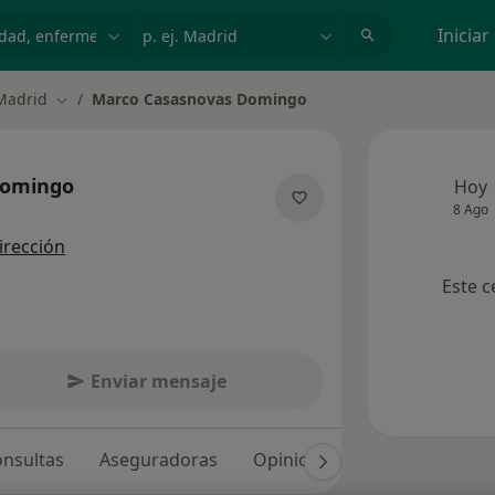
dad, enfermedad o nombre
p. ej. Madrid
Iniciar
Madrid
Marco Casasnovas Domingo
Cambiar de ciudad
Domingo
Hoy
8 Ago
sobre las especializaciones
irección
Este c
Enviar mensaje
nsultas
Aseguradoras
Opiniones (14)