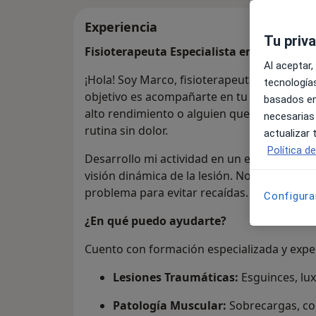
Experiencia
Tu priv
Fisioterapeuta Especialista en Recupera
Al aceptar,
¡Hola! Soy Marco, fisioterapeuta apasionado
tecnologías
objetivo es acompañarte en tu proceso de 
basados en
alto rendimiento o alguien que busca mejora
necesarias
rutina sin dolor.
actualizar
Política d
Desarrollo mi actividad en un entorno depo
visión dinámica de la lesión. No solo trato 
problema para evitar recaídas.
Configura
¿En qué puedo ayudarte?
Cuento con formación especializada y exper
Lesiones Traumáticas:
Esguinces, lux
Patología Muscular:
Sobrecargas, con