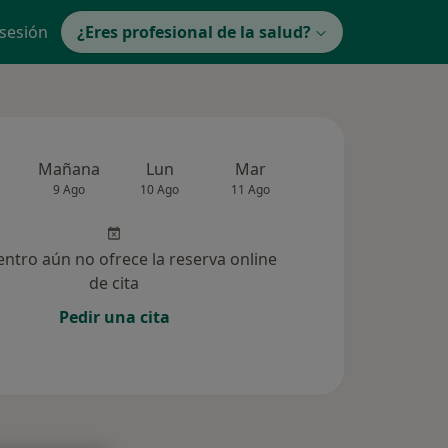
 sesión
¿Eres profesional de la salud?
Mañana
Lun
Mar
Mié
Jue
9 Ago
10 Ago
11 Ago
12 Ago
13 Ag
entro aún no ofrece la reserva online
de cita
Pedir una cita