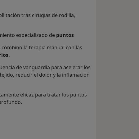
litación tras cirugías de rodilla,
miento especializado de
puntos
, combino la terapia manual con las
ios.
cuencia de vanguardia para acelerar los
ejido, reducir el dolor y la inflamación
tamente eficaz para tratar los puntos
 profundo.
esto técnico de tu disciplina para que
 y optimizada.