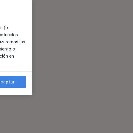
es (o
contenidos
lizaremos las
miento o
ción en
ceptar