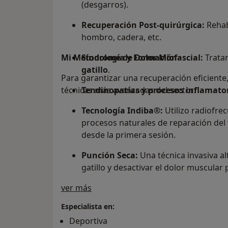
(desgarros).
Recuperación Post-quirúrgica:
Rehabi
hombro, cadera, etc.
Mi Metodología y Formación
Síndrome de Dolor Miofascial:
Trata
gatillo
.
Para garantizar una recuperación eficiente
técnicas más avanzadas del sector:
Tendinopatías y procesos inflamator
Tecnología Indiba®:
Utilizo radiofre
procesos naturales de reparación del t
desde la primera sesión.
Punción Seca:
Una técnica invasiva al
gatillo y desactivar el dolor muscular
Sobre mí
ver más
Fisioterapia Deportiva:
Adaptada al g
la vuelta al entrenamiento sea segura
Especialista en:
Deportiva