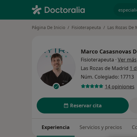
especiali
Página De Inicio
Fisioterapeuta
Las Rozas De 
Marco Casasnovas 
Fisioterapeuta
·
Ver más
Las Rozas de Madrid
1 d
Núm. Colegiado: 17713
14 opiniones
Reservar cita
Experiencia
Servicios y precios
Co