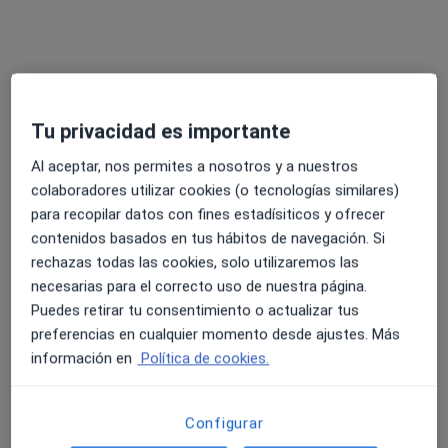
Dr. Joaquim San José Mataró
·
Ver más
Médico de familia, Médico general
4 opiniones
Ptge. Ferran Llàcer, 16, Sabadell
•
Mapa
Tu privacidad es importante
Metges de Capçalera
Acepta Generali Seguros
Al aceptar, nos permites a nosotros y a nuestros
colaboradores utilizar cookies (o tecnologías similares)
Visita Medicina Familiar y Comunitaria
para recopilar datos con fines estadísiticos y ofrecer
Este especialista no ofrece reserva de cita online en esta dirección.
contenidos basados en tus hábitos de navegación. Si
rechazas todas las cookies, solo utilizaremos las
Pedir una cita
necesarias para el correcto uso de nuestra página.
Puedes retirar tu consentimiento o actualizar tus
preferencias en cualquier momento desde ajustes. Más
información en
Política de cookies.
Configurar