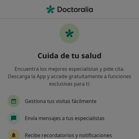
Men
Médico De Familia • Sabadell, Barcelona
Filtros
Seguro:
Generali Seguros
Médicos de familia de Generali Seguros en
Cuida de tu salud
Sabadell
Así organizamos los resultados
Encuentra los mejores especialistas y pide cita.
Descarga la App y accede gratuitamente a funciones
exclusivas para ti:
Gestiona tus visitas fácilmente
Envía mensajes a tus especialistas
Metges de Capçalera
Recibe recordatorios y notificaciones
·
Ver más
Médico de familia, Médico general, Pediatra