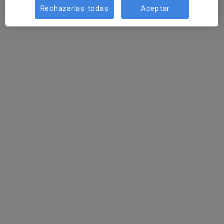
Rechazarlas todas
Aceptar
Hospital HM Sant Jordi
·
Ver más
Médico de familia, Alergólogo, Analista clínico
168 opiniones
Plaça de l'Estació, 12, Barcelona
•
Mapa
Hospital HM Sant Jordi
Acepta Generali Seguros
Ningún profesional de este centro tiene citas disponibles
Mostrar perfil
Especialistas disponibles
Estos especialistas se encuentran fuera de Sabadell,
Barcelona, en zonas cercanas a tu búsqueda