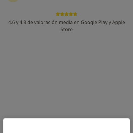
Talavera de la Reina
•
Mapa
centro medico ssysna
4.6 y 4.8 de valoración media en Google Play y Apple
Acepta HNA - Hermandad Arquitectos
Store
Visita Medicina Familiar y Comunitaria
Este especialista no ofrece reserva de cita online en esta dirección.
Pedir una cita
Dra. Tania Sánchez González