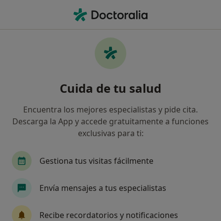
Men
Médico De Familia • Talavera de la Reina, Toledo
Filtros
Seguro:
HNA - Hermandad Arq
Médicos de familia de HNA - Hermandad
Cuida de tu salud
Arquitectos en Talavera de la Reina
Así organizamos los resultados
Encuentra los mejores especialistas y pide cita.
Descarga la App y accede gratuitamente a funciones
exclusivas para ti:
Gestiona tus visitas fácilmente
Envía mensajes a tus especialistas
Dra. Beatriz Rodríguez Martínez
Recibe recordatorios y notificaciones
·
Ver más
Médico de familia