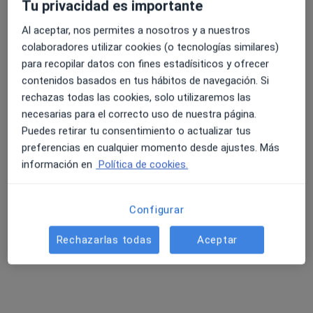
Médico de familia
Tu privacidad es importante
Calle Joaquina Santander 11, Toledo
•
Mapa
Al aceptar, nos permites a nosotros y a nuestros
Clínica CIN
colaboradores utilizar cookies (o tecnologías similares)
Acepta HNA - Hermandad Arquitectos
para recopilar datos con fines estadísiticos y ofrecer
contenidos basados en tus hábitos de navegación. Si
Visita Medicina Familiar y Comunitaria
rechazas todas las cookies, solo utilizaremos las
Este especialista no ofrece reserva de cita online en esta dirección.
necesarias para el correcto uso de nuestra página.
Puedes retirar tu consentimiento o actualizar tus
Pedir una cita
preferencias en cualquier momento desde ajustes. Más
información en
Política de cookies.
Configurar
Rechazarlas todas
Aceptar
Dra. Xavier Calderón Cedeño