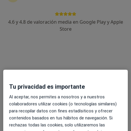
186 opiniones
Avenida Extremadura 5, Talavera de la Reina
•
Mapa
4.6 y 4.8 de valoración media en Google Play y Apple
Hospital Parque Marazuela
Store
Acepta HNA - Hermandad Arquitectos
Primera visita Cirugía General y Ap. Digestivo
Este especialista no ofrece reserva de cita online en esta dirección.
Pedir una cita
Tu privacidad es importante
Al aceptar, nos permites a nosotros y a nuestros
colaboradores utilizar cookies (o tecnologías similares)
para recopilar datos con fines estadísiticos y ofrecer
contenidos basados en tus hábitos de navegación. Si
rechazas todas las cookies, solo utilizaremos las