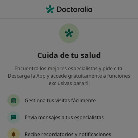
Men
Cirujano General • Talavera de la Reina, Toledo
Filtros
Seguro:
HNA - Hermandad Arq
Cirujanos generales de HNA - Hermandad
Cuida de tu salud
Arquitectos en Talavera de la Reina
Así organizamos los resultados
Encuentra los mejores especialistas y pide cita.
Descarga la App y accede gratuitamente a funciones
exclusivas para ti:
Gestiona tus visitas fácilmente
Envía mensajes a tus especialistas
Dr. Jesús Timon Peralta
Recibe recordatorios y notificaciones
·
Ver más
Cirujano general