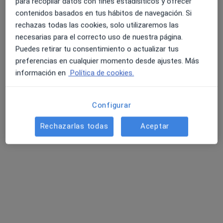
para recopilar datos con fines estadísiticos y ofrecer
contenidos basados en tus hábitos de navegación. Si
Talavera de la Reina
•
Mapa
rechazas todas las cookies, solo utilizaremos las
centro medico ssysna
4.6 y 4.8 de valoración media en Google Play y Apple
necesarias para el correcto uso de nuestra página.
Acepta RACC
Store
Puedes retirar tu consentimiento o actualizar tus
Visita Medicina Familiar y Comunitaria
preferencias en cualquier momento desde ajustes. Más
información en
Política de cookies.
Este especialista no ofrece reserva de cita online en esta dirección.
Pedir una cita
Configurar
Rechazarlas todas
Aceptar
Búsquedas relacionadas
Enfermedades más tratadas
Hipertensión en Talavera de la Reina
Obesidad en Talavera de la Reina
Acné en Talavera de la Reina