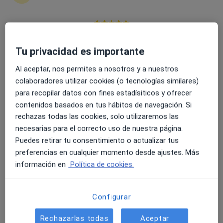
c/ Teniente Coronel Valenzuela 3, (2º izq.), Zaragoza
•
Mapa
Instituto Médico Valenzuela
Acepta Fiatc
4.6 y 4.8 de valoración media en Google Play y Apple
Visita Medicina Estética y Cirugía Cosmética
Store
Tu privacidad es importante
Mostrar más servicios
Al aceptar, nos permites a nosotros y a nuestros
Ningún profesional de este centro tiene citas disponibles
colaboradores utilizar cookies (o tecnologías similares)
para recopilar datos con fines estadísiticos y ofrecer
Mostrar perfil
contenidos basados en tus hábitos de navegación. Si
rechazas todas las cookies, solo utilizaremos las
necesarias para el correcto uso de nuestra página.
Puedes retirar tu consentimiento o actualizar tus
preferencias en cualquier momento desde ajustes. Más
información en
Política de cookies.
Configurar
Dr. Ivan Iso Rivera
Rechazarlas todas
Aceptar