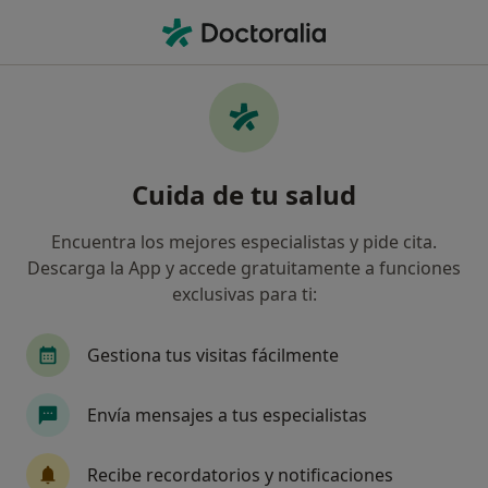
Men
Médico Estético • Zaragoza, Zaragoza
Filtros
Seguro:
Fiatc
Map
Médicos estéticos de Fiatc en Zaragoza
Cuida de tu salud
Así organizamos los resultados
Encuentra los mejores especialistas y pide cita.
Descarga la App y accede gratuitamente a funciones
exclusivas para ti:
Gestiona tus visitas fácilmente
Envía mensajes a tus especialistas
Instituto Médico Valenzuela
Médico estético, Médico general
Recibe recordatorios y notificaciones