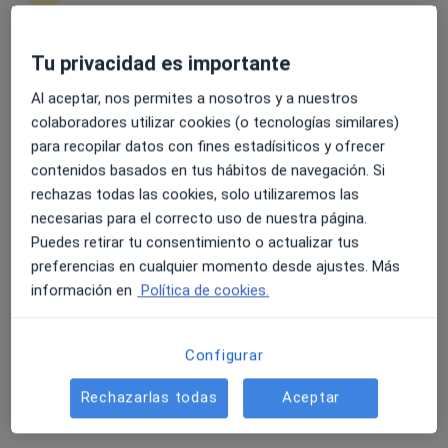
C/ Pare Gallissa, 13 cantonada Bisbe Morgades, Vic
•
Mapa
Centre Mèdic Vic - Clinica Dental
Tu privacidad es importante
Acepta Nectar
4.6 y 4.8 de valoración media en Google Play y Apple
Este especialista no ofrece reserva de cita online en esta dirección.
Store
Al aceptar, nos permites a nosotros y a nuestros
colaboradores utilizar cookies (o tecnologías similares)
Pedir una cita
para recopilar datos con fines estadísiticos y ofrecer
contenidos basados en tus hábitos de navegación. Si
rechazas todas las cookies, solo utilizaremos las
necesarias para el correcto uso de nuestra página.
Puedes retirar tu consentimiento o actualizar tus
preferencias en cualquier momento desde ajustes. Más
información en
Política de cookies.
Configurar
Centre Mèdic Vic - Clinica Dental
·
Médico general, Alergólogo, Angiólogo y cirujano vascular
Rechazarlas todas
Aceptar
Ver más
69 opiniones