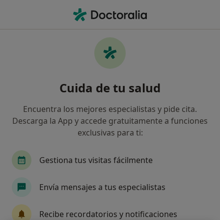
Men
Médico General • Vic, Barcelona
Filtros
Seguro:
Nectar
Ma
Médicos generales de Nectar en Vic
Cuida de tu salud
Así organizamos los resultados
Encuentra los mejores especialistas y pide cita.
Descarga la App y accede gratuitamente a funciones
exclusivas para ti:
Gestiona tus visitas fácilmente
Envía mensajes a tus especialistas
Dr. Guillermo Boleas
Médico general
Recibe recordatorios y notificaciones