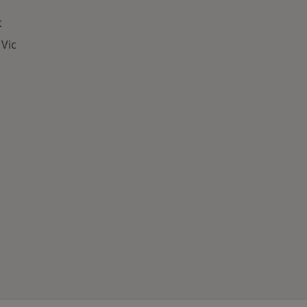
c
 Vic
ría: Otras enfermedades en Vic