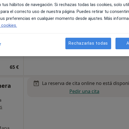
s
 tus hábitos de navegación. Si rechazas todas las cookies, solo uti
 para el correcto uso de nuestra página. Puedes retirar tu consenti
 tus preferencias en cualquier momento desde ajustes. Más informa
e cookies.
Rechazarlas todas
A
r
65 €
La reserva de cita online no está dispon
nera
Pedir una cita
a
s
Mapa