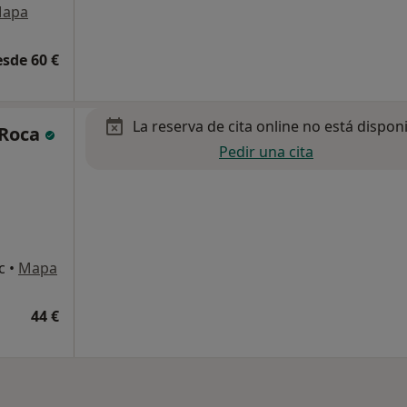
apa
esde 60 €
La reserva de cita online no está dispon
 Roca
Pedir una cita
c
•
Mapa
44 €