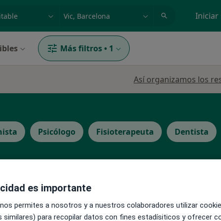
dad, enfermedad o nombre
p. ej. Madrid
Iniciar
ibles
Más filtros
•
1
Así organizamos los re
nista
Psicólogo
Fisioterapeuta
Dentista
acidad es importante
La reserva de cita online no está dispon
aite
 nos permites a nosotros y a nuestros colaboradores utilizar cooki
Ver teléfono
 similares) para recopilar datos con fines estadísiticos y ofrecer 