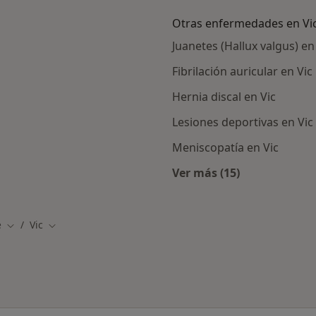
Otras enfermedades en Vi
Juanetes (Hallux valgus) en
Fibrilación auricular en Vic
Hernia discal en Vic
Lesiones deportivas en Vic
Meniscopatía en Vic
Ver más (15)
rcanas a Vic
Más en esta catego
e
Vic
Cambiar de ciudad
Cambiar de ciudad