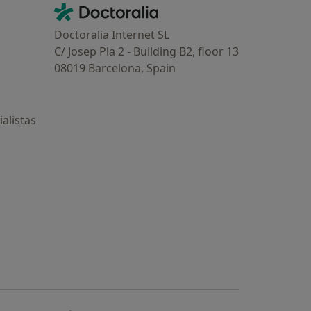
Contacto
Doctoralia - Página de inicio
Doctoralia Internet SL
C/ Josep Pla 2 - Building B2, floor 13
08019 Barcelona, Spain
alistas