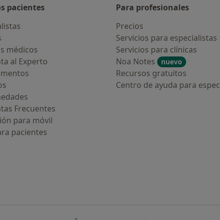
os pacientes
Para profesionales
listas
Precios
s
Servicios para especialistas
s médicos
Servicios para clínicas
ta al Experto
Noa Notes
nuevo
amentos
Recursos gratuitos
os
Centro de ayuda para especi
medades
tas Frecuentes
ión para móvil
ara pacientes