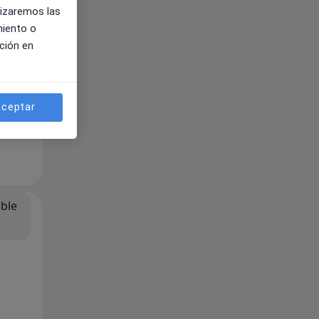
lizaremos las
miento o
ción en
ceptar
ible