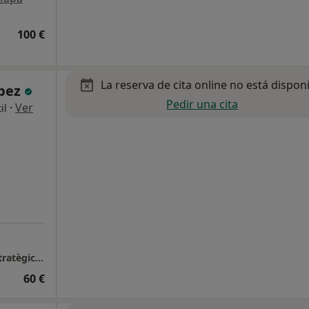
100 €
La reserva de cita online no está dispon
ópez
Pedir una cita
·
Ver
il
Centre de Psicologia i Psicoteràpia Breu i Estratègica d'Osona, Vic
60 €