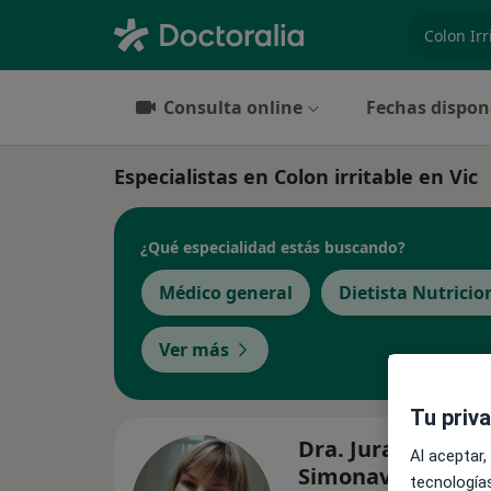
especiali
Consulta online
Fechas dispon
Especialistas en Colon irritable en Vic
¿Qué especialidad estás buscando?
Médico general
Dietista Nutricio
Ver más
Tu priv
Dra. Jurate Lipeik
Al aceptar,
Simonaviciute
tecnologías