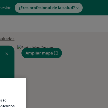
 sesión
¿Eres profesional de la salud?
sultados
Ampliar mapa
ible
es (o
contenidos