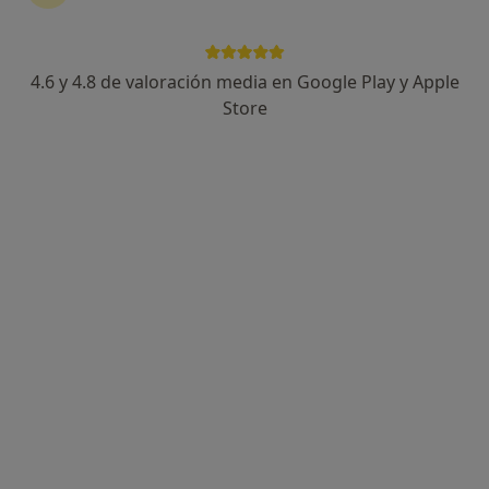
C/ Pare Gallissa, 13 cantonada Bisbe Morgades, Vic
•
Mapa
Centre Mèdic Vic - Clinica Dental
Acepta Sanitas
4.6 y 4.8 de valoración media en Google Play y Apple
Este especialista no ofrece reserva de cita online en esta dirección.
Store
Pedir una cita
Centre Mèdic Vic - Clinica Dental
·
Médico general, Alergólogo, Angiólogo y cirujano vascular
Ver más
69 opiniones