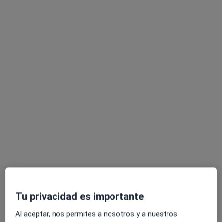
Dra. Denise Schilman
·
Ver más
Médica general
6 opiniones
Via Augusta, 29-31, Badalona
•
Mapa
Policlínic Augusta
Acepta Sanitas
Este especialista no ofrece reserva de cita online en esta dirección.
Pedir una cita
Tu privacidad es importante
Al aceptar, nos permites a nosotros y a nuestros