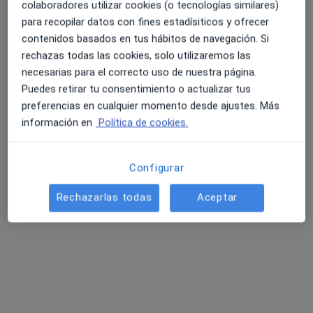
colaboradores utilizar cookies (o tecnologías similares)
para recopilar datos con fines estadísiticos y ofrecer
Dra. Nadya Salomé Delgado
contenidos basados en tus hábitos de navegación. Si
rechazas todas las cookies, solo utilizaremos las
·
Ver más
Médico general
necesarias para el correcto uso de nuestra página.
2 opiniones
Puedes retirar tu consentimiento o actualizar tus
Avinguda de Barcelona, 18, Malgrat de Mar
•
Mapa
preferencias en cualquier momento desde ajustes. Más
Gabimedi Malgrat
información en
Política de cookies.
Acepta Sanitas
Primera visita Medicina General
Configurar
Este especialista no ofrece reserva de cita online en esta dirección.
Rechazarlas todas
Aceptar
Pedir una cita