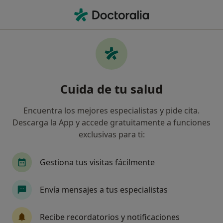
Men
Médico General • Vic, Barcelona
Filtros
Seguro:
Sanitas
Ma
Médicos generales de Sanitas en Vic
Cuida de tu salud
Así organizamos los resultados
Encuentra los mejores especialistas y pide cita.
Descarga la App y accede gratuitamente a funciones
exclusivas para ti:
Gestiona tus visitas fácilmente
Envía mensajes a tus especialistas
Dr. Guillermo Boleas
Médico general
Recibe recordatorios y notificaciones