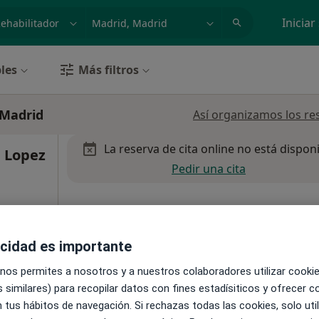
dad, enfermedad o nombre
p. ej. Madrid
Iniciar
les
Más filtros
 Madrid
Así organizamos los re
La reserva de cita online no está dispon
a Lopez
Pedir una cita
acidad es importante
pa
 nos permites a nosotros y a nuestros colaboradores utilizar cooki
 similares) para recopilar datos con fines estadísiticos y ofrecer 
 tus hábitos de navegación. Si rechazas todas las cookies, solo uti