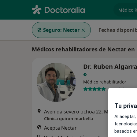
especiali
Seguro:
Nectar
Fechas disponib
Médicos rehabilitadores de Nectar en
Dr. Ruben Algarr
Médico rehabilitador
52 opiniones
Tu priv
Avenida severo ochoa 22, Marbella
•
Ma
Al aceptar,
Clinica quiron marbella
tecnologías
Acepta Nectar
basados en