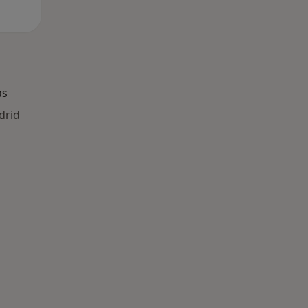
as
drid
ría: Enfermedades más tratadas