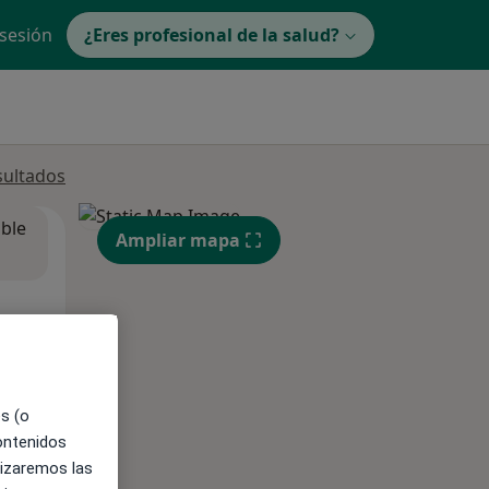
 sesión
¿Eres profesional de la salud?
sultados
ible
Ampliar mapa
es (o
contenidos
lizaremos las