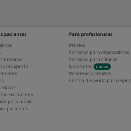
os pacientes
Para profesionales
listas
Precios
s
Servicios para especialistas
s médicos
Servicios para clínicas
ta al Experto
Noa Notes
nuevo
amentos
Recursos gratuitos
os
Centro de ayuda para especi
medades
tas Frecuentes
ión para móvil
ara pacientes