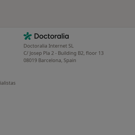
Contacto
Doctoralia - Página de inicio
Doctoralia Internet SL
C/ Josep Pla 2 - Building B2, floor 13
08019 Barcelona, Spain
alistas