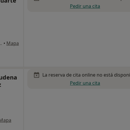
tuarte
Pedir una cita
5, Boadilla del Monte
•
Mapa
La reserva de cita online no está dispon
mudena
Pedir una cita
z
Mapa