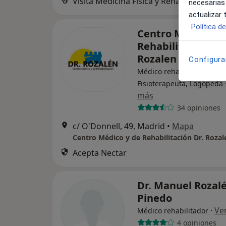
Visita Medicina Física y Rehabilitación
necesarias
actualizar
Política d
Centro Médico y 
Rehabilitación Dr.
Rozalen
Configura
Médico rehabilitador,
Fisioterapeuta, Logopeda
más
34 opiniones
c/ O'Donnell, 49, Madrid
•
Mapa
Centro Médico y de Rehabilitación Dr. Rozal
Acepta Nectar
Dr. Manuel Rozal
Pinedo
·
Ve
Médico rehabilitador
4 opiniones