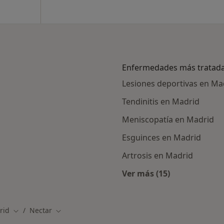
Enfermedades más tratad
Lesiones deportivas en Ma
Tendinitis en Madrid
Meniscopatía en Madrid
Esguinces en Madrid
Artrosis en Madrid
Ver más (15)
alistas de Nectar
Más en esta catego
rid
Nectar
de ciudad
Cambiar de ciudad
Cambiar de ciudad