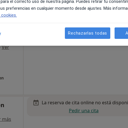
 para el correcto uso de nuestra página. Puedes retirar tu consenti
 tus preferencias en cualquier momento desde ajustes. Más informa
e cookies.
La reserva de cita online no está dispon
de
Mostrar perfil
Rechazarlas todas
A
r
·
Ver
en
La reserva de cita online no está dispon
én
Pedir una cita
r más