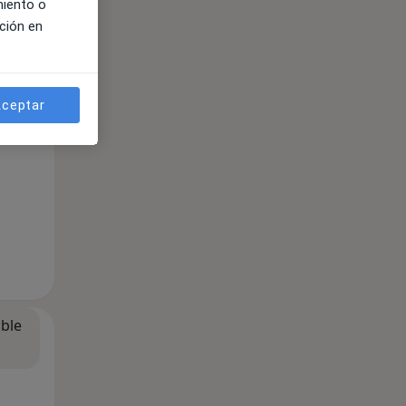
miento o
ción en
ible
ceptar
ible