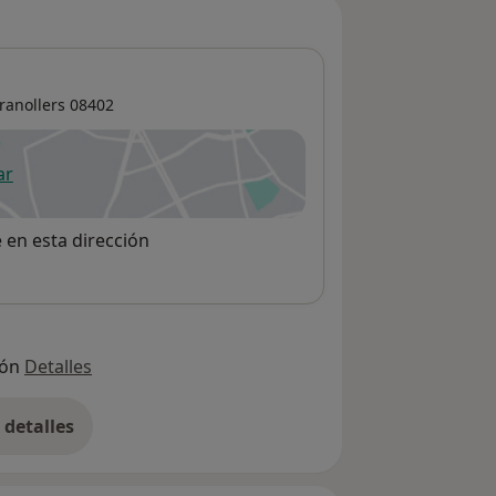
ranollers
08402
ar
 abre en una nueva pestaña
e en esta dirección
ión
Detalles
detalles
bre la dirección