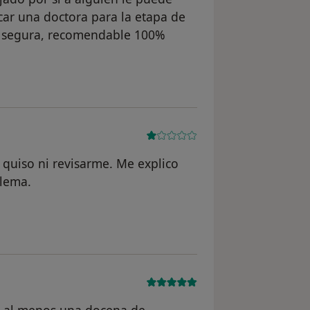
car una doctora para la etapa de
y segura, recomendable 100%
suario Gema Romero
quiso ni revisarme. Me explico
blema.
 usuario GR