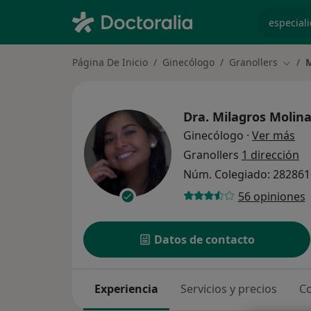
especiali
Página De Inicio
Ginecólogo
Granollers
M
Cambi
Dra.
Milagros Molin
sob
Ginecólogo
·
Ver más
Granollers
1 dirección
Núm. Colegiado: 28286
56 opiniones
Datos de contacto
Experiencia
Servicios y precios
Co