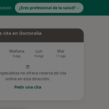
 sesión
¿Eres profesional de la salud?
 cita en Doctoralia
Mañana
Lun
Mar
Mié
Jue
9 Ago
10 Ago
11 Ago
12 Ago
13 Ag
especialista no ofrece reserva de cita
online en esta dirección.
Pedir una cita
ucionadas (91)