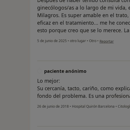
Después de haber tenido consulta co
ginecólogos/as a lo largo de mi vida, 
Milagros. Es super amable en el trato,
eficaz en el tratamiento... me he co
esto porque creo que se lo merece. L
en opinión del usu
5 de junio de 2025
•
otro lugar
•
Otro
•
Reportar
paciente anónimo
P
Lo mejor:
Su cercanía, tacto, cariño, como explica
fondo del problema. Es una profesiona
26 de junio de 2018
•
Hospital Quirón Barcelona
•
Citologí