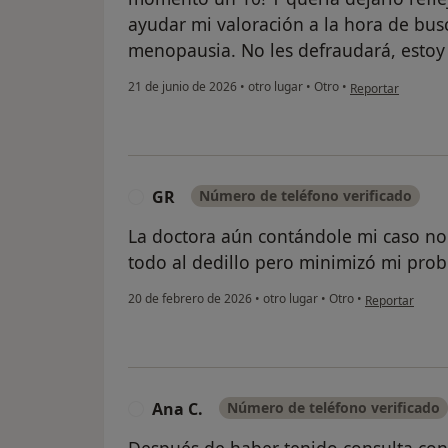
ayudar mi valoración a la hora de bus
menopausia. No les defraudará, esto
en opinión del u
21 de junio de 2026
•
otro lugar
•
Otro
•
Reportar
GR
Número de teléfono verificado
G
La doctora aún contándole mi caso no 
todo al dedillo pero minimizó mi pro
en opinión del
20 de febrero de 2026
•
otro lugar
•
Otro
•
Reportar
Ana C.
Número de teléfono verificado
A