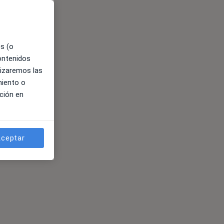
es (o
contenidos
lizaremos las
miento o
ción en
ceptar