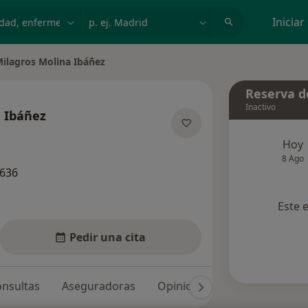
dad, enfermedad o nombre
p. ej. Madrid
Iniciar
ilagros Molina Ibáñez
ar de ciudad
Reserva de
Inactivo
a Ibáñez
re las especializaciones
Hoy
8 Ago
1636
Este 
Pedir una cita
nsultas
Aseguradoras
Opiniones (56)
Dudas sol