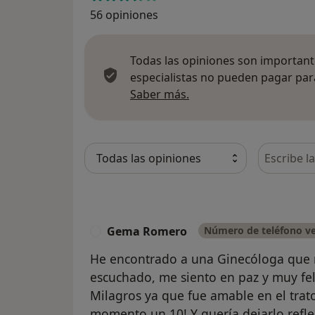
56 opiniones
Todas las opiniones son importante
especialistas no pueden pagar para
Más información sobre
Saber más.
Busca en 
Gema Romero
Número de teléfono ve
G
He encontrado a una Ginecóloga que
escuchado, me siento en paz y muy fe
Milagros ya que fue amable en el trato
momento un 10! Y quería dejarlo refle