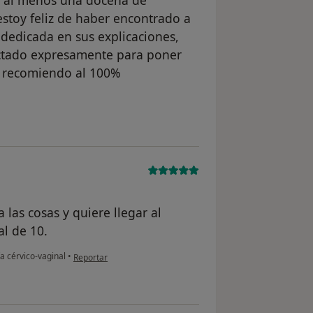
n al menos una docena de
estoy feliz de haber encontrado a
 dedicada en sus explicaciones,
nectado expresamente para poner
a recomiendo al 100%
ario Ana C.
 las cosas y quiere llegar al
l de 10.
en opinión del usuario paciente anónimo
a cérvico-vaginal
•
Reportar