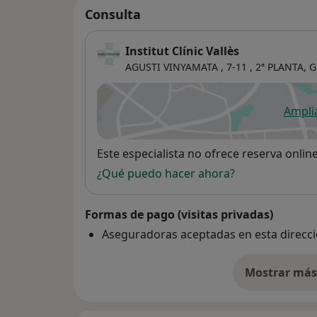
Consulta
Institut Clínic Vallès
AGUSTI VINYAMATA , 7-11 , 2ª PLANTA,
G
Ampli
se
Disponibilidad
Este especialista no ofrece reserva onlin
¿Qué puedo hacer ahora?
Formas de pago (visitas privadas)
Aseguradoras aceptadas en esta direcc
Mostrar más 
so