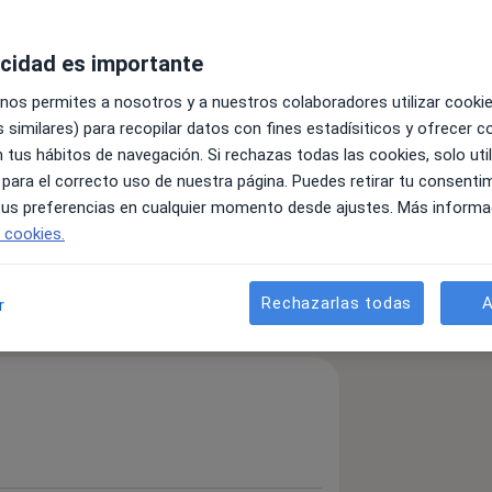
acidad es importante
 nos permites a nosotros y a nuestros colaboradores utilizar cooki
 similares) para recopilar datos con fines estadísiticos y ofrecer 
 tus hábitos de navegación. Si rechazas todas las cookies, solo uti
 para el correcto uso de nuestra página. Puedes retirar tu consenti
o tubárico
 tus preferencias en cualquier momento desde ajustes. Más informa
a11y_sr_more_diseases
dad inflamatoria pélvica (EIP)
+4
e cookies.
detalles
Rechazarlas todas
A
r
bre la experiencia