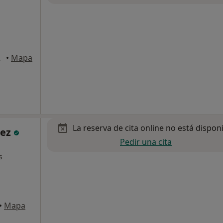
, Barcelona
•
Mapa
La reserva de cita online no está dispon
pez
Pedir una cita
s
•
Mapa