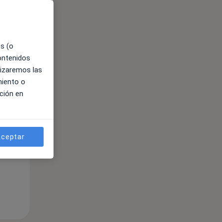
ible
es (o
contenidos
lizaremos las
miento o
ción en
ceptar