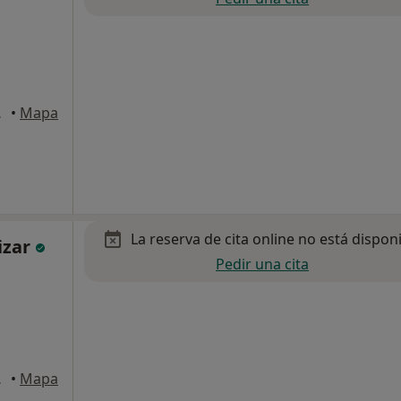
rcelona
•
Mapa
La reserva de cita online no está dispon
izar
Pedir una cita
, Barcelona
•
Mapa