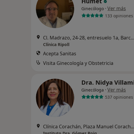
Humet
·
Ver más
Ginecólogo
133 opiniones
Cl. Madrazo, 24-28, entresuelo 1a, Ba
Clínica Ripoll
Acepta Sanitas
Visita Ginecología y Obstetricia
Dra. Nidya Villam
·
Ver más
Ginecóloga
537 opiniones
Clínica Corachán, Plaza Manuel Corachán, 4 (desp.220-221).
Instituto Dra. Gómez Roig