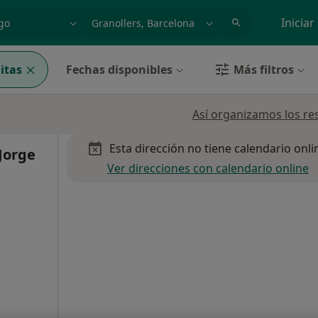
dad, enfermedad o nombre
p. ej. Madrid
Iniciar
itas
Fechas disponibles
Más filtros
Así organizamos los re
Esta dirección no tiene calendario onli
Jorge
Ver direcciones con calendario online