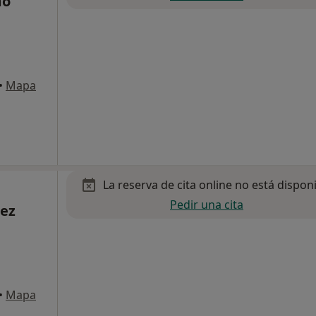
mo
•
Mapa
La reserva de cita online no está dispon
Pedir una cita
mez
•
Mapa