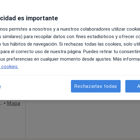
acidad es importante
La reserva de cita online no está dispon
Ver teléfono
 nos permites a nosotros y a nuestros colaboradores utilizar cooki
 similares) para recopilar datos con fines estadísiticos y ofrecer 
 tus hábitos de navegación. Si rechazas todas las cookies, solo uti
 para el correcto uso de nuestra página. Puedes retirar tu consenti
 tus preferencias en cualquier momento desde ajustes. Más informa
e cookies.
Rechazarlas todas
A
r
arla
aixos, Vilassar de Mar
•
Mapa