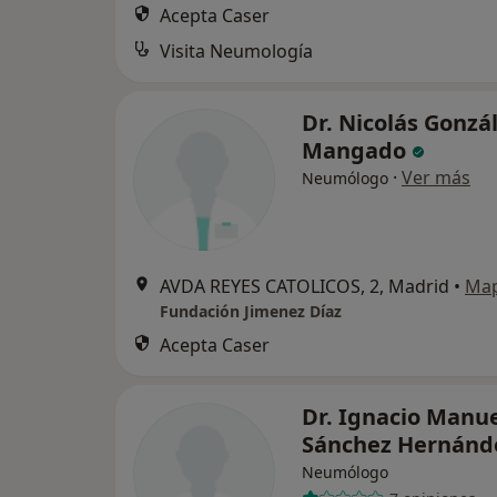
Acepta Caser
Visita Neumología
Dr. Nicolás Gonzá
Mangado
·
Ver más
Neumólogo
AVDA REYES CATOLICOS, 2, Madrid
•
Ma
Fundación Jimenez Díaz
Acepta Caser
Dr. Ignacio Manu
Sánchez Hernán
Neumólogo