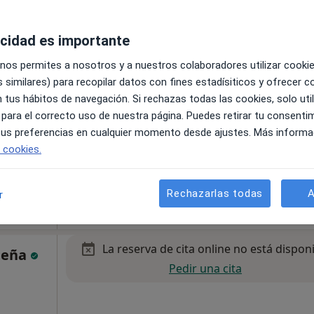
acidad es importante
La reserva de cita online no está dispon
rganes
Pedir una cita
 nos permites a nosotros y a nuestros colaboradores utilizar cooki
 similares) para recopilar datos con fines estadísiticos y ofrecer 
 tus hábitos de navegación. Si rechazas todas las cookies, solo uti
 para el correcto uso de nuestra página. Puedes retirar tu consenti
 tus preferencias en cualquier momento desde ajustes. Más informa
 Boadilla del Monte
•
Mapa
e cookies.
Rechazarlas todas
A
r
La reserva de cita online no está dispon
 Peña
Pedir una cita