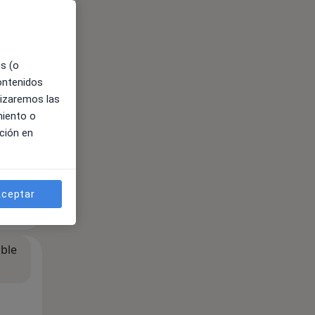
ible
es (o
contenidos
lizaremos las
miento o
ción en
ceptar
ible