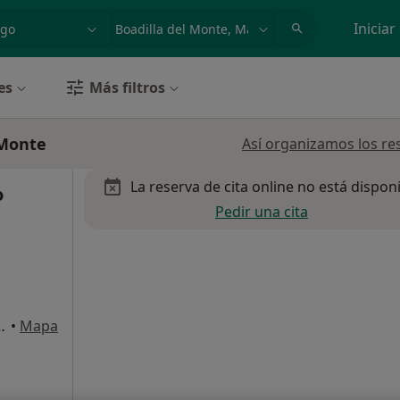
dad, enfermedad o nombre
p. ej. Madrid
Iniciar
es
Más filtros
 Monte
Así organizamos los re
La reserva de cita online no está dispon
o
Pedir una cita
LINICA ZUBER, Móstoles
•
Mapa