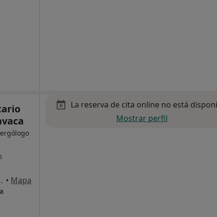
La reserva de cita online no está dispon
tario
Mostrar perfil
avaca
lergólogo
s
a calle Ganímedes), Madrid
•
Mapa
a