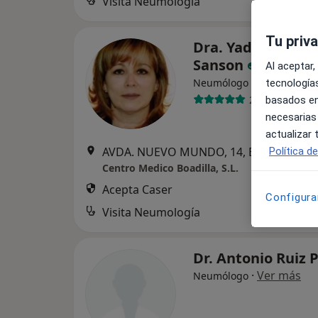
Visita Neumología
Tu priv
Dra. Yadira Doba
Sanson
Al aceptar,
Neumólogo
tecnologías
20 opiniones
basados en
necesarias
actualizar
AVDA. NUEVO MUNDO, 14,
Política d
Centro Medico Boadilla, S.L.
Acepta Caser
Configura
Visita Neumología
Dr. Antonio Ruiz
·
Ver más
Neumólogo