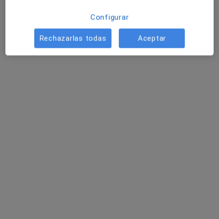
Ningún profesional de este centro tiene citas disponibles
Configurar
Mostrar perfil
Rechazarlas todas
Aceptar
Dra. Maria Carrasco Garcia
·
Ver más
Neuróloga
37 opiniones
Calle Alonso de Palencia 2, Málaga
•
Mapa
Centro de Neurología Avanzada
Primera visita Neurología
Precio sin especificar