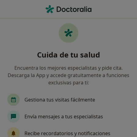
Men
Neurólogo • Bailén-Miraflores, Málaga, Málaga
Filtros
Seguro
Mapa
Neurólogos en Bailén-Miraflores, Málaga
Cuida de tu salud
Así organizamos los resultados
Encuentra los mejores especialistas y pide cita.
Descarga la App y accede gratuitamente a funciones
¿Cuál es tu compañía aseguradora?
exclusivas para ti:
Adeslas
Asisa
Sanitas
Mapfre
Ag
Gestiona tus visitas fácilmente
Envía mensajes a tus especialistas
Recibe recordatorios y notificaciones