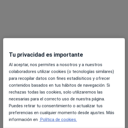
CREVIC Málaga
·
Ver más
Neurólogo, Fisioterapeuta, Geriatra
494 opiniones
Tu privacidad es importante
C. Fernando el Católico 13, Málaga
•
Mapa
Al aceptar, nos permites a nosotros y a nuestros
CREVIC Málaga
colaboradores utilizar cookies (o tecnologías similares)
para recopilar datos con fines estadísiticos y ofrecer
Primera visita Neurología
130 €
contenidos basados en tus hábitos de navegación. Si
Mostrar más servicios
rechazas todas las cookies, solo utilizaremos las
necesarias para el correcto uso de nuestra página.
Puedes retirar tu consentimiento o actualizar tus
Dr. Francisco Javier
preferencias en cualquier momento desde ajustes. Más
Garzón Maldonado
información en
Política de cookies.
Neurólogo