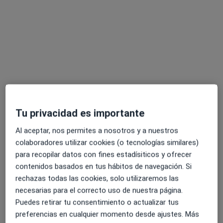
Policlinica Serrania - Medicos Nocturnos
Ronda
·
Ver más
Oftalmólogo, Alergólogo, Analista clínico
C/OLLERIAS 17,19,21, Ronda
•
Mapa
Policlinica Serrania - Medicos Nocturnos Ronda
Ningún profesional de este centro tiene citas disponibles
Mostrar perfil
Tu privacidad es importante
Al aceptar, nos permites a nosotros y a nuestros
colaboradores utilizar cookies (o tecnologías similares)
para recopilar datos con fines estadísiticos y ofrecer
contenidos basados en tus hábitos de navegación. Si
rechazas todas las cookies, solo utilizaremos las
necesarias para el correcto uso de nuestra página.
Puedes retirar tu consentimiento o actualizar tus
preferencias en cualquier momento desde ajustes. Más
Dr. Carlos Javier Láinez Lamana