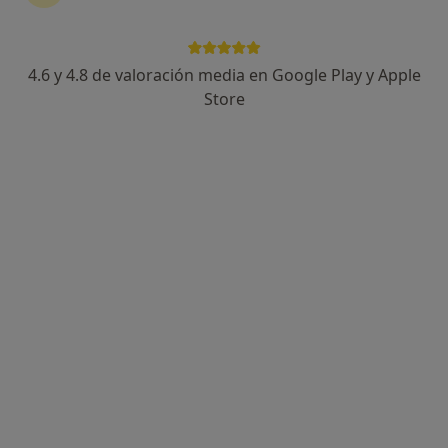
Centro Oftalmológico de la Serranía
Oftalmólogo
4.6 y 4.8 de valoración media en Google Play y Apple
MOLINO 3, Ronda
•
Mapa
Store
Centro Oftalmológico de la Serranía
Primera visita Oftalmología
Precio sin especificar
Mostrar más servicios
Ningún profesional de este centro tiene citas disponibles
Mostrar perfil