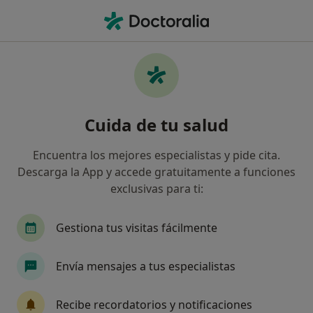
Men
Oftalmólogo • Ronda, Málaga
Filtros
Seguro
Mapa
Oftalmólogos en Ronda
Cuida de tu salud
Así organizamos los resultados
Encuentra los mejores especialistas y pide cita.
Descarga la App y accede gratuitamente a funciones
¿Cuál es tu compañía aseguradora?
exclusivas para ti:
Gestiona tus visitas fácilmente
Envía mensajes a tus especialistas
Recibe recordatorios y notificaciones