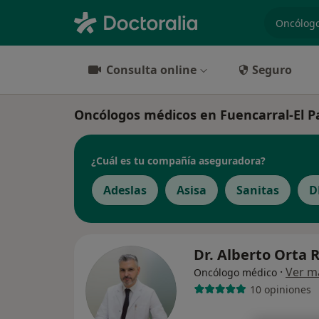
especiali
Consulta online
Seguro
Oncólogos médicos en Fuencarral-El P
¿Cuál es tu compañía aseguradora?
Adeslas
Asisa
Sanitas
D
Dr. Alberto Orta 
·
Ver m
Oncólogo médico
10 opiniones