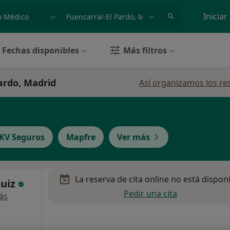
dad, enfermedad o nombre
p. ej. Madrid
Iniciar
Fechas disponibles
Más filtros
ardo, Madrid
Así organizamos los re
KV Seguros
Mapfre
Ver más
La reserva de cita online no está dispon
Ruiz
Pedir una cita
ás