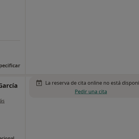
pecificar
La reserva de cita online no está dispon
García
Pedir una cita
ás
acional