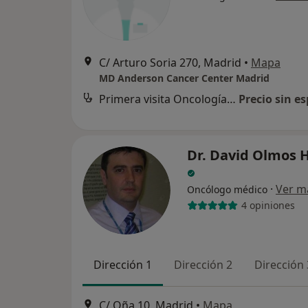
C/ Arturo Soria 270, Madrid
•
Mapa
MD Anderson Cancer Center Madrid
Primera visita Oncología Médica
Precio sin es
Dr. David Olmos 
·
Ver m
Oncólogo médico
4 opiniones
Dirección 1
Dirección 2
Dirección 
C/ Oña 10, Madrid
•
Mapa