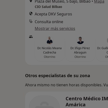
Plaza del Museo, 5 bajo, Bilbao
•
Mapa
CIO Salud Bilbao
Acepta DKV Seguros
Consulta online
Mostrar más servicios
Dr. Nicolás Meana
Dr. Iñigo Pérez
Dr. Gui
Cadrecha
Abraguin
Otorrino
Otorrino
Ot
Otros especialistas de su zona
Ahora mismo no tienen horas disponibles. Vue
Centro Médico I
Amárica