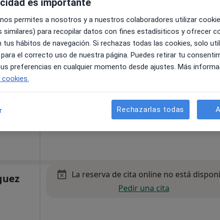
acidad es importante
 nos permites a nosotros y a nuestros colaboradores utilizar cooki
La reserva de cita online no está dispon
 similares) para recopilar datos con fines estadísiticos y ofrecer 
Pedir una cita
 tus hábitos de navegación. Si rechazas todas las cookies, solo uti
 para el correcto uso de nuestra página. Puedes retirar tu consenti
 tus preferencias en cualquier momento desde ajustes. Más informa
e cookies.
Rechazarlas todas
A
r
La reserva de cita online no está dispon
guez
Pedir una cita