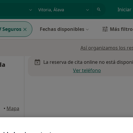
dad, enfermedad o nombre
p. ej. Madrid
Iniciar
 Seguros
Fechas disponibles
Más filtro
Así organizamos los re
La reserva de cita online no está dispon
da
Ver teléfono
•
Mapa