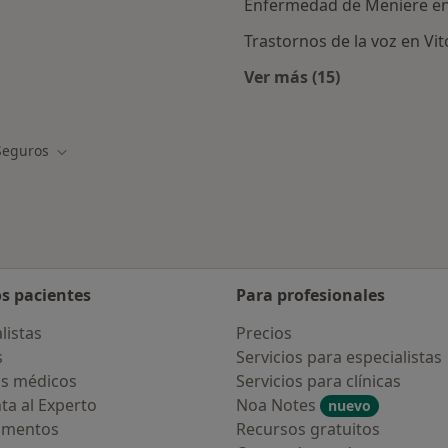
Enfermedad de Meniere en 
Trastornos de la voz en Vit
Ver más (15)
Más en esta catego
Seguros
e ciudad
Cambiar de ciudad
os pacientes
Para profesionales
listas
Precios
s
Servicios para especialistas
s médicos
Servicios para clínicas
ta al Experto
Noa Notes
nuevo
amentos
Recursos gratuitos