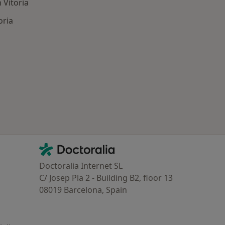
Vitoria
oria
ría: Enfermedades más tratadas
Contacto
Doctoralia - Página de inicio
Doctoralia Internet SL
C/ Josep Pla 2 - Building B2, floor 13
08019 Barcelona, Spain