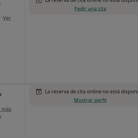
La reserva de cita online no está dispon
a
Pedir una cita
·
Ver
La reserva de cita online no está dispon
Mostrar perfil
r más
s