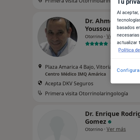
Primera visita Otorrinolaringología
Tu priv
Al aceptar,
Dr. Ahmed Salem
tecnologías
Youssouf
basados en
necesarias
·
Ver más
Otorrino
actualizar
17 opiniones
Política d
Plaza Amarica 4 Bajo, Vitoria
•
Mapa
Configura
Centro Médico IMQ Amárica
Acepta DKV Seguros
Primera visita Otorrinolaringología
Dr. Enrique Rodri
Gomez
·
Ver más
Otorrino