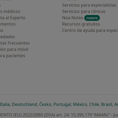
s
Servicios para especialistas
s médicos
Servicios para clínicas
ta al Experto
Noa Notes
nuevo
amentos
Recursos gratuitos
os
Centro de ayuda para especi
medades
tas Frecuentes
ión para móvil
ara pacientes
ueva pestaña
en una nueva pestaña
e abre en una nueva pestaña
se abre en una nueva pestaña
se abre en una nueva pestaña
se abre en una nueva pestaña
se abre en una nueva p
se abre en una
se abre e
se
Italia
,
Deutschland
,
Česko
,
Portugal
,
México
,
Chile
,
Brasil
,
A
NTO (EU) 2022/2065 (DSA) art. 24: 15.395.179 “AMARs” - Ju