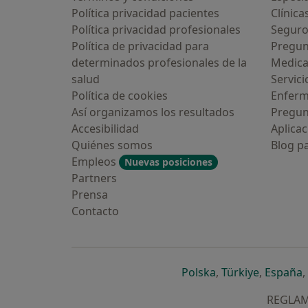
Política privacidad pacientes
Clínica
Política privacidad profesionales
Seguro
Política de privacidad para
Pregun
determinados profesionales de la
Medic
salud
Servici
Política de cookies
Enfer
Así organizamos los resultados
Pregun
Accesibilidad
Aplicac
Quiénes somos
Blog p
Empleos
Nuevas posiciones
Partners
Prensa
Contacto
se abre en una n
se abre 
s
Polska
,
Türkiye
,
España
,
REGLAME