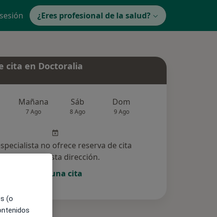
 sesión
¿Eres profesional de la salud?
 cita en Doctoralia
Mañana
Sáb
Dom
Lun
Mar
7 Ago
8 Ago
9 Ago
10 Ago
11 Ag
especialista no ofrece reserva de cita
online en esta dirección.
Pedir una cita
es (o
contenidos