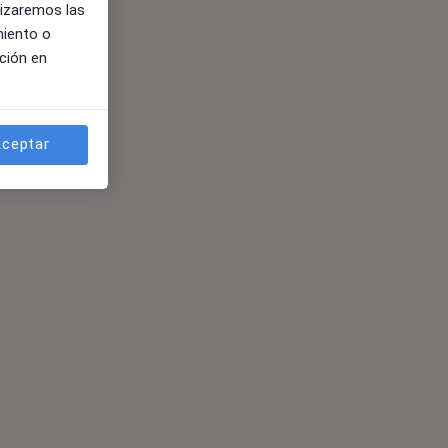
lizaremos las
miento o
ción en
ceptar