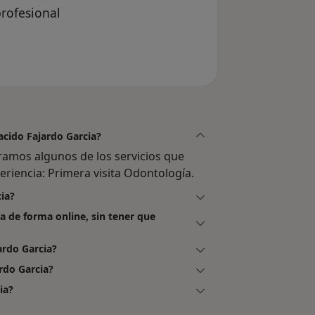
rofesional
del usuario usuario
lacido Fajardo Garcia?
tramos algunos de los servicios que
periencia: Primera visita Odontología.
cia?
ia de forma online, sin tener que
ardo Garcia?
rdo Garcia?
ia?