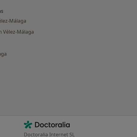
as
élez-Málaga
n Vélez-Málaga
aga
ría: Enfermedades más tratadas
Contacto
Doctoralia - Página de inicio
Doctoralia Internet SL