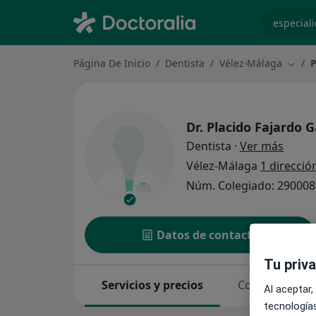
especiali
Página De Inicio
Dentista
Vélez-Málaga
P
Cambi
Dr.
Placido Fajardo G
sobre 
Dentista
·
Ver más
Vélez-Málaga
1 direcció
Núm. Colegiado: 29000
Datos de contacto
Tu priv
Servicios y precios
Consultas
Al aceptar,
tecnologías