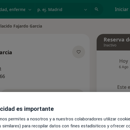
dad, enfermedad o nombre
p. ej. Madrid
Iniciar
lacido Fajardo Garcia
ar de ciudad
Reserva de
Inactivo
arcia
las especializaciones
Hoy
6 Ago
n
866
Este 
Pedir una cita
acidad es importante
Aseguradoras
Opiniones (1)
 nos permites a nosotros y a nuestros colaboradores utilizar cooki
 similares) para recopilar datos con fines estadísiticos y ofrecer 