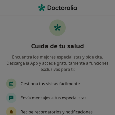
Men
Sanitas • Plasencia, Cáceres
Filtros
Seguro:
Sanitas
Ma
Especialistas de Sanitas en Plasencia
Cuida de tu salud
Así organizamos los resultados
Encuentra los mejores especialistas y pide cita.
Descarga la App y accede gratuitamente a funciones
¿Qué especialidad estás buscando?
exclusivas para ti:
Traumatólogo
Ginecólogo
Cirujano gener
Gestiona tus visitas fácilmente
Envía mensajes a tus especialistas
Recibe recordatorios y notificaciones