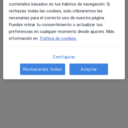
contenidos basados en tus hábitos de navegación. Si
rechazas todas las cookies, solo utilizaremos las
necesarias para el correcto uso de nuestra página.
Puedes retirar tu consentimiento o actualizar tus
preferencias en cualquier momento desde ajustes. Más
Dra. Maria Ángeles Gantes Pedraza
información en
Política de cookies.
Reumatólogo
1 opinión
Configurar
Plasencia
•
Mapa
Rechazarlas todas
Aceptar
Acepta Sanitas
Primera visita Reumatología
Este especialista no ofrece reserva de cita online en esta dirección.
Pedir una cita