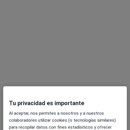
Ana Maria Perez Pico
Podólogo
C/ CAMILO JOSE CELA 8, Plasencia
•
Mapa
Consultorio privado
Acepta Sanitas
Este especialista no ofrece reserva de cita online en esta dirección.
Pedir una cita
Tu privacidad es importante
Al aceptar, nos permites a nosotros y a nuestros
colaboradores utilizar cookies (o tecnologías similares)
para recopilar datos con fines estadísiticos y ofrecer