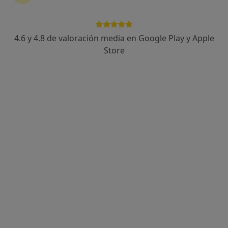
Isabel Galán Cao
·
Ver más
Podóloga, Podóloga infantil
4.6 y 4.8 de valoración media en Google Play y Apple
523 opiniones
Store
Avgda Ramon Y Cajal 11 7º 1º, Tarragona
•
Mapa
Clínica Galán (Isabel Galán Cao)
Primera visita Podología
Precio sin especificar
Este especialista no ofrece reserva de cita online en esta dirección.
Pedir una cita