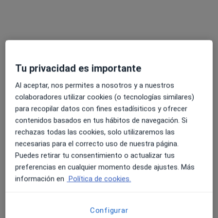
Hospital Viamed Tarragona
·
Ver más
Podólogo, Analista clínico, Patólogo
201 opiniones
Tu privacidad es importante
Al aceptar, nos permites a nosotros y a nuestros
Dirección 1
Dirección 2
colaboradores utilizar cookies (o tecnologías similares)
para recopilar datos con fines estadísiticos y ofrecer
Carrer de López Peláez 13, Tarragona
•
Mapa
contenidos basados en tus hábitos de navegación. Si
Hospital Viamed Tarragona
rechazas todas las cookies, solo utilizaremos las
necesarias para el correcto uso de nuestra página.
Ningún profesional de este centro tiene citas disponibles
Puedes retirar tu consentimiento o actualizar tus
Mostrar perfil
preferencias en cualquier momento desde ajustes. Más
información en
Política de cookies.
Configurar