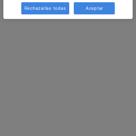
Rechazarlas todas
Aceptar
Fisionatur (Constantí)
Podólogo, Fisioterapeuta, Dietista nutricionista
135 opiniones
Carrer Barcelona, 34, Constanti
•
Mapa
Fisionatur (Constantí)
Ningún profesional de este centro tiene citas disponibles
Mostrar perfil