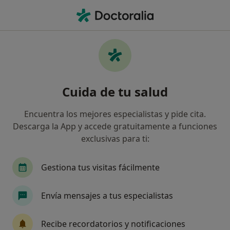
Men
Podólogo • Constanti, Tarragona
Filtros
Seguro
Mapa
Podólogos en Constanti
Cuida de tu salud
Así organizamos los resultados
Encuentra los mejores especialistas y pide cita.
Descarga la App y accede gratuitamente a funciones
¿Cuál es tu compañía aseguradora?
exclusivas para ti:
Gestiona tus visitas fácilmente
Envía mensajes a tus especialistas
Recibe recordatorios y notificaciones