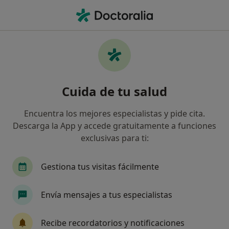
Men
Podólogo • Vilafranca del Penedès, Barcelona
Filtros
Seguro
Mapa
Podólogos en Vilafranca del Penedès
Cuida de tu salud
Así organizamos los resultados
Encuentra los mejores especialistas y pide cita.
Descarga la App y accede gratuitamente a funciones
¿Cuál es tu compañía aseguradora?
exclusivas para ti:
Agrupación Mutua
Asistencia Sanitaria Colegi
Gestiona tus visitas fácilmente
Envía mensajes a tus especialistas
Recibe recordatorios y notificaciones