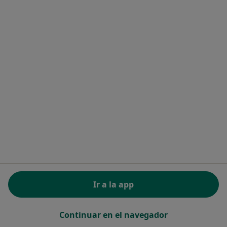
Serveis Mèdics Penedès - Sant Sadurni d´Anoia
Ningún profesional de este centro tiene citas disponibles
Mostrar perfil
SMP Vilafranca
·
Ver más
Podólogo, Alergólogo, Analista clínico
Ir a la app
Pl. de la Creu de Sta. Digna, 1, Vilafranca del Penedès
•
Mapa
SMP Vilafranca
Continuar en el navegador
Ningún profesional de este centro tiene citas disponibles