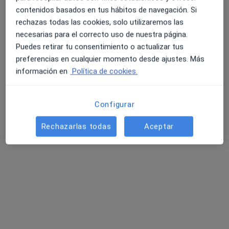
contenidos basados en tus hábitos de navegación. Si
rechazas todas las cookies, solo utilizaremos las
necesarias para el correcto uso de nuestra página.
Puedes retirar tu consentimiento o actualizar tus
preferencias en cualquier momento desde ajustes. Más
información en
Política de cookies.
Opción de pago online
Configurar
Helena Fuguet
·
Ver más
Podóloga
Rechazarlas todas
Aceptar
313 opiniones
Carrer Lluís Companys 12, Sant Esteve Sesrovires
•
Mapa
Centre de Salut Sesrovires
Primera visita Podología
50 €
Este especialista no ofrece reserva de cita online en esta dirección.
Pedir una cita