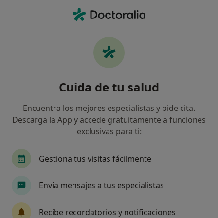
Men
Podólogo • Igualada, Barcelona
Filtros
Seguro
Mapa
Podólogos en Igualada
Cuida de tu salud
Así organizamos los resultados
Encuentra los mejores especialistas y pide cita.
Descarga la App y accede gratuitamente a funciones
¿Cuál es tu compañía aseguradora?
exclusivas para ti:
Gestiona tus visitas fácilmente
Envía mensajes a tus especialistas
Recibe recordatorios y notificaciones