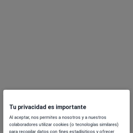
Alexandra Monroy
·
Ver más
Podóloga, Podóloga infantil
414 opiniones
Carrer de Carreras i Candi 44, local 1, Barcelona
•
Mapa
Clínica Podolex
Primera visita Podología
35 €
Este especialista no ofrece reserva de cita online en esta dirección.
Pedir una cita
Tu privacidad es importante
Al aceptar, nos permites a nosotros y a nuestros
colaboradores utilizar cookies (o tecnologías similares)
para recopilar datos con fines estadísiticos y ofrecer