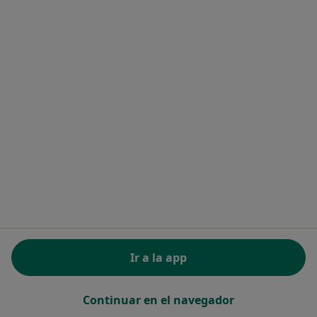
Medicamentos
Servicios
Enfermedades
Preguntas Frecuentes
Aplicación para móvil
Blog para pacientes
Para profesionales
Precios
Servicios para especialistas
Servicios para clínicas
Noa Notes
nuevo
Recursos gratuitos
Centro de ayuda para especialistas
Ir a la app
Contacto
Doctoralia - Página de inicio
Doctoralia Internet SL
Continuar en el navegador
C/ Josep Pla 2 - Building B2, floor 13