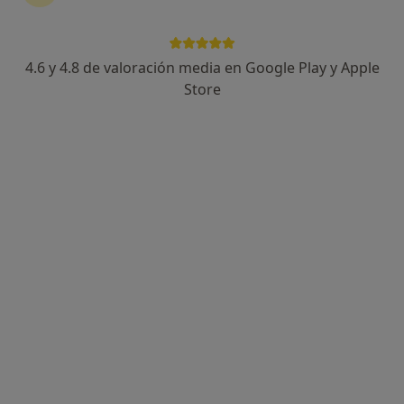
Marc Serven
·
Ver más
Podólogo
4.6 y 4.8 de valoración media en Google Play y Apple
Avinguda Catalunya, 11, Igualada
•
Mapa
Store
Hospital d'Igualada - Consorci Sanitari de L'Anoia
Este especialista no ofrece reserva de cita online en esta dirección.
Pedir una cita
Ariana Pozuelo Hernandez
Podólogo