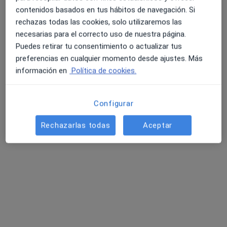
contenidos basados en tus hábitos de navegación. Si
Nishma Gurung
rechazas todas las cookies, solo utilizaremos las
necesarias para el correcto uso de nuestra página.
·
Ver más
Podóloga, Podóloga infantil
Puedes retirar tu consentimiento o actualizar tus
152 opiniones
preferencias en cualquier momento desde ajustes. Más
Carrer de Carreras i Candi 44, local 1, Barcelona
•
Mapa
información en
Política de cookies.
Clínica Podolex
Primera visita Podología
35 €
Configurar
Este especialista no ofrece reserva de cita online en esta dirección.
Rechazarlas todas
Aceptar
Pedir una cita