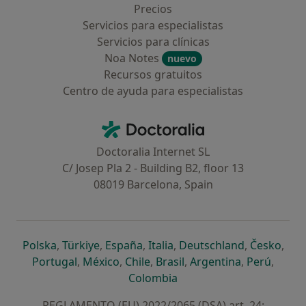
Precios
Servicios para especialistas
Servicios para clínicas
Noa Notes
nuevo
Recursos gratuitos
Centro de ayuda para especialistas
Contacto
Doctoralia - Página de inicio
Doctoralia Internet SL
C/ Josep Pla 2 - Building B2, floor 13
08019 Barcelona, Spain
se abre en una nueva pestaña
se abre en una nueva pestaña
se abre en una nueva pestaña
se abre en una nueva pes
se abre en 
se a
Polska
,
Türkiye
,
España
,
Italia
,
Deutschland
,
Česko
,
se abre en una nueva pestaña
se abre en una nueva pestaña
se abre en una nueva pestaña
se abre en una nueva p
se abre en 
se abr
Portugal
,
México
,
Chile
,
Brasil
,
Argentina
,
Perú
,
se abre en una nueva pe
Colombia
REGLAMENTO (EU) 2022/2065 (DSA) art. 24: