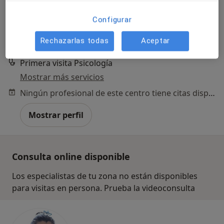
818 opiniones
Avenida Imperio Argentina 1, Málaga
•
Mapa
Configurar
Hospital Quirón Málaga
Rechazarlas todas
Aceptar
Acepta Mutua Manresana
Primera visita Psicología
Mostrar más servicios
Ningún profesional de este centro tiene citas disponibles
Mostrar perfil
Consulta online disponible
Los especialistas de tu zona no están disponibles
para visitas en persona. Prueba la videoconsulta