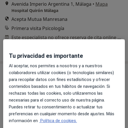
Avenida Imperio Argentina 1, Málaga
•
Mapa
Hospital Quirón Málaga
Acepta Mutua Manresana
Primera visita Psicología
Este especialista no ofrece reserva de cita online en esta dirección.
Pedir una cita
Tu privacidad es importante
Al aceptar, nos permites a nosotros y a nuestros
colaboradores utilizar cookies (o tecnologías similares)
para recopilar datos con fines estadísiticos y ofrecer
contenidos basados en tus hábitos de navegación. Si
rechazas todas las cookies, solo utilizaremos las
necesarias para el correcto uso de nuestra página.
Puedes retirar tu consentimiento o actualizar tus
preferencias en cualquier momento desde ajustes. Más
Hospital Quirón Málaga
información en
Política de cookies.
·
Ver más
Psicólogo, Acupuntor, Alergólogo