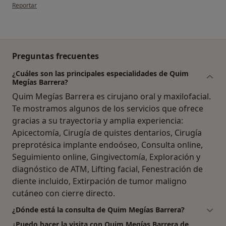
en opinión del usuario Virna Martin
Reportar
Preguntas frecuentes
¿Cuáles son las principales especialidades de Quim
Megías Barrera?
Quim Megías Barrera es cirujano oral y maxilofacial.
Te mostramos algunos de los servicios que ofrece
gracias a su trayectoria y amplia experiencia:
Apicectomía, Cirugía de quistes dentarios, Cirugía
preprotésica implante endoóseo, Consulta online,
Seguimiento online, Gingivectomía, Exploración y
diagnóstico de ATM, Lifting facial, Fenestración de
diente incluido, Extirpación de tumor maligno
cutáneo con cierre directo.
¿Dónde está la consulta de Quim Megías Barrera?
¿Puedo hacer la visita con Quim Megías Barrera de