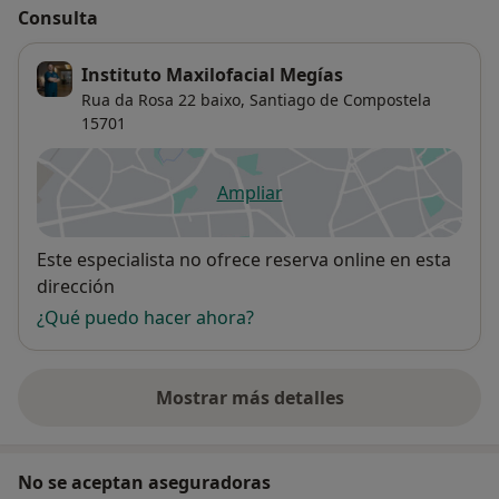
Consulta
Instituto Maxilofacial Megías
Rua da Rosa 22 baixo,
Santiago de Compostela
15701
Ampliar
se abre en una nueva pestañ
Disponibilidad
Este especialista no ofrece reserva online en esta
dirección
¿Qué puedo hacer ahora?
Mostrar más detalles
sobre la dirección
No se aceptan aseguradoras