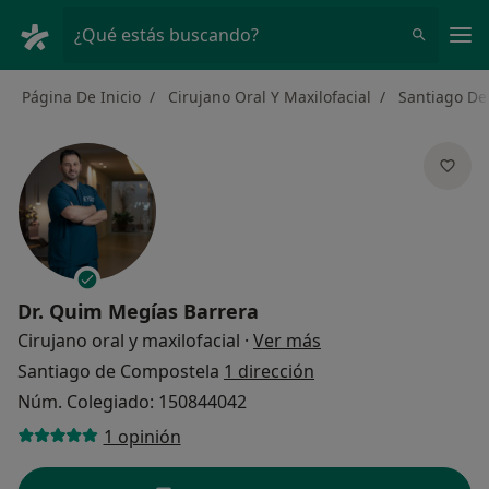
Men
¿Qué estás buscando?
Página De Inicio
Cirujano Oral Y Maxilofacial
Santiago De
Dr.
Quim Megías Barrera
sobre las especializ
Cirujano oral y maxilofacial
·
Ver más
Santiago de Compostela
1 dirección
Núm. Colegiado: 150844042
1 opinión