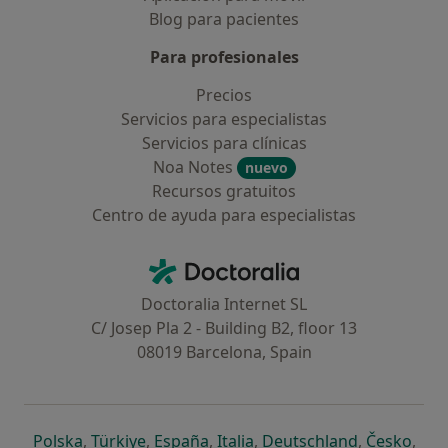
Blog para pacientes
Para profesionales
Precios
Servicios para especialistas
Servicios para clínicas
Noa Notes
nuevo
Recursos gratuitos
Centro de ayuda para especialistas
Contacto
Doctoralia - Página de inicio
Doctoralia Internet SL
C/ Josep Pla 2 - Building B2, floor 13
08019 Barcelona, Spain
se abre en una nueva pestaña
se abre en una nueva pestaña
se abre en una nueva pestaña
se abre en una nueva pes
se abre en 
se a
Polska
,
Türkiye
,
España
,
Italia
,
Deutschland
,
Česko
,