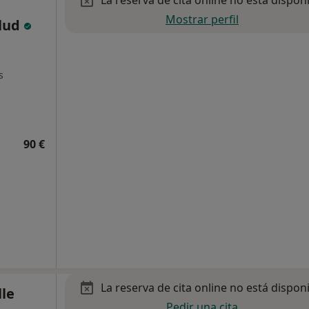
Mostrar perfil
alud
s
90 €
La reserva de cita online no está dispon
lle
Pedir una cita