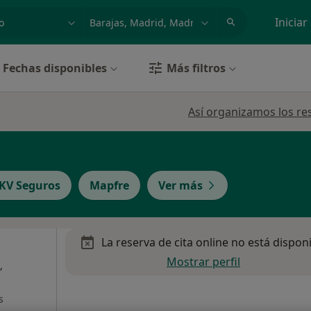
dad, enfermedad o nombre
p. ej. Madrid
Iniciar
Fechas disponibles
Más filtros
Así organizamos los re
KV Seguros
Mapfre
Ver más
La reserva de cita online no está dispon
Mostrar perfil
,
s