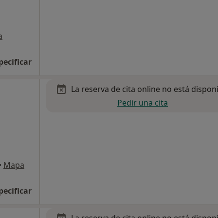
a
pecificar
La reserva de cita online no está dispon
Pedir una cita
•
Mapa
pecificar
La reserva de cita online no está dispon