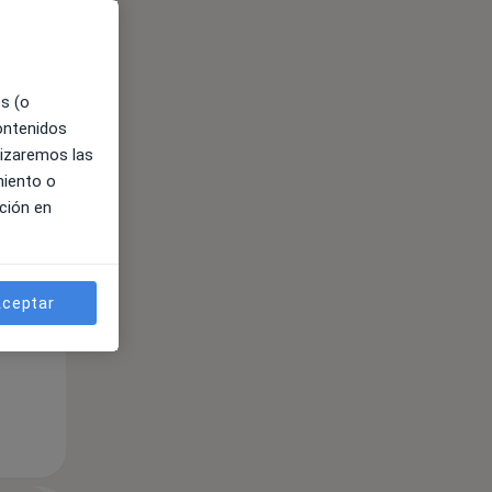
es (o
contenidos
lizaremos las
miento o
ción en
ible
ceptar