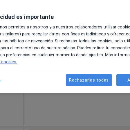
acidad es importante
 nos permites a nosotros y a nuestros colaboradores utilizar cooki
 similares) para recopilar datos con fines estadísiticos y ofrecer 
pa
 tus hábitos de navegación. Si rechazas todas las cookies, solo uti
 para el correcto uso de nuestra página. Puedes retirar tu consenti
 tus preferencias en cualquier momento desde ajustes. Más informa
La reserva de cita online no está dispon
as
e cookies.
Mostrar perfil
Rechazarlas todas
A
r