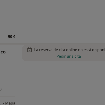
90 €
La reserva de cita online no está dispon
sco
Pedir una cita
3
os Reyes, San Sebastián de los Reyes
•
Mapa