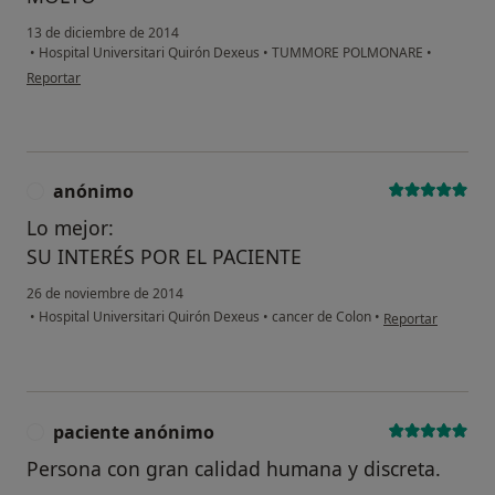
13 de diciembre de 2014
•
Hospital Universitari Quirón Dexeus
•
TUMMORE POLMONARE
•
en opinión del usuario usuario
Reportar
anónimo
A
Lo mejor:
SU INTERÉS POR EL PACIENTE
26 de noviembre de 2014
en opinión del us
•
Hospital Universitari Quirón Dexeus
•
cancer de Colon
•
Reportar
paciente anónimo
P
Persona con gran calidad humana y discreta.