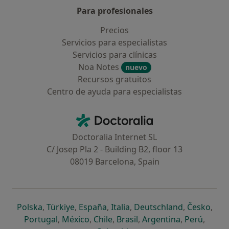
Para profesionales
Precios
Servicios para especialistas
Servicios para clínicas
Noa Notes
nuevo
Recursos gratuitos
Centro de ayuda para especialistas
Contacto
Doctoralia - Página de inicio
Doctoralia Internet SL
C/ Josep Pla 2 - Building B2, floor 13
08019 Barcelona, Spain
se abre en una nueva pestaña
se abre en una nueva pestaña
se abre en una nueva pestaña
se abre en una nueva pes
se abre en 
se a
Polska
,
Türkiye
,
España
,
Italia
,
Deutschland
,
Česko
,
se abre en una nueva pestaña
se abre en una nueva pestaña
se abre en una nueva pestaña
se abre en una nueva p
se abre en 
se abr
Portugal
,
México
,
Chile
,
Brasil
,
Argentina
,
Perú
,