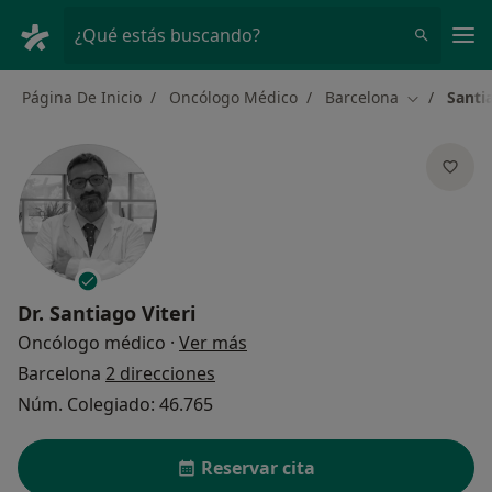
Men
¿Qué estás buscando?
Página De Inicio
Oncólogo Médico
Barcelona
Santia
Cambiar de
Dr.
Santiago Viteri
sobre las especializaciones
Oncólogo médico
·
Ver más
Barcelona
2 direcciones
Núm. Colegiado: 46.765
Reservar cita