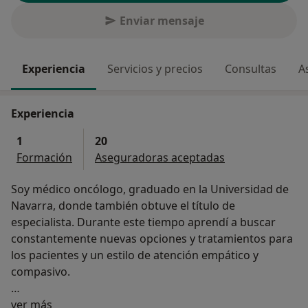
Enviar mensaje
Experiencia
Servicios y precios
Consultas
A
Experiencia
1
20
Formación
Aseguradoras aceptadas
Soy médico oncólogo, graduado en la Universidad de
Navarra, donde también obtuve el título de
especialista. Durante este tiempo aprendí a buscar
constantemente nuevas opciones y tratamientos para
los pacientes y un estilo de atención empático y
compasivo.
Sobre mí
Mi primer puesto como especialista fue en el Hospital
ver más