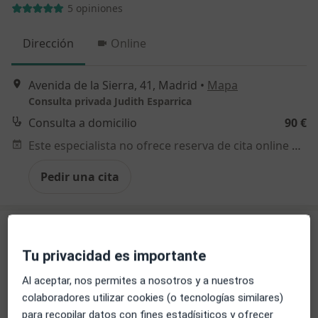
5 opiniones
Dirección
Online
Avenida de la Sierra, 41, Madrid
•
Mapa
Consulta privada Judith Esparrica
Consulta a domicilio
90 €
Este especialista no ofrece reserva de cita online en esta dirección.
Pedir una cita
Tu privacidad es importante
Al aceptar, nos permites a nosotros y a nuestros
colaboradores utilizar cookies (o tecnologías similares)
para recopilar datos con fines estadísiticos y ofrecer