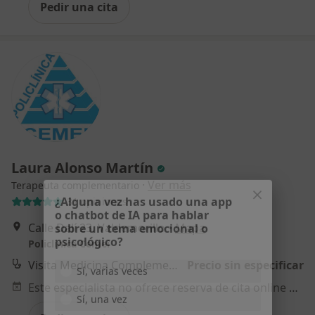
Pedir una cita
Laura Alonso Martín
·
Ver más
Terapeuta complementario
31 opiniones
¿Alguna vez has usado una app
Calle Dalí 23, Valdemorillo
•
Mapa
o chatbot de IA para hablar
sobre un tema emocional o
Policlinica Cemei
psicológico?
Visita Medicina Complementaria y terapias alternativas
Precio sin especificar
Sí, varias veces
Este especialista no ofrece reserva de cita online en esta dirección.
Sí, una vez