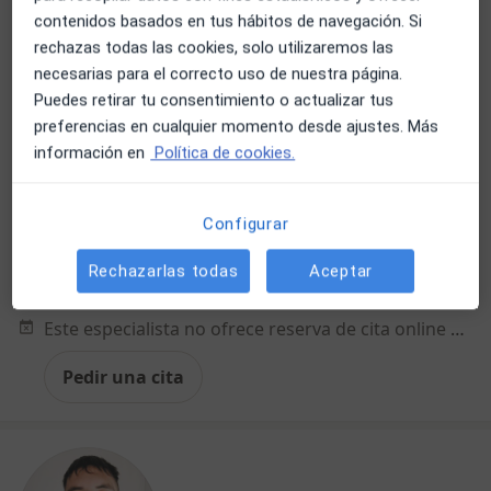
contenidos basados en tus hábitos de navegación. Si
Opción de pago online
rechazas todas las cookies, solo utilizaremos las
Juan Antonio Palomar Mingorance
necesarias para el correcto uso de nuestra página.
·
Ver más
Terapeuta complementario
Puedes retirar tu consentimiento o actualizar tus
7 opiniones
preferencias en cualquier momento desde ajustes. Más
información en
Política de cookies.
Dirección
Online
Configurar
Calle del Áncora 13, Madrid
•
Mapa
Gabinete de Escucha y Acompañamiento
Rechazarlas todas
Aceptar
Visita Medicina Complementaria y terapias alternativas
85 €
Este especialista no ofrece reserva de cita online en esta dirección.
Pedir una cita