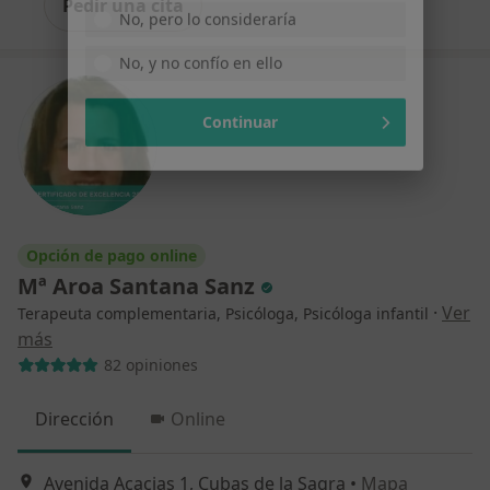
Pedir una cita
No, pero lo consideraría
No, y no confío en ello
Continuar
Opción de pago online
Mª Aroa Santana Sanz
·
Ver
Terapeuta complementaria, Psicóloga, Psicóloga infantil
más
82 opiniones
Dirección
Online
Avenida Acacias 1, Cubas de la Sagra
•
Mapa