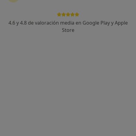
4.6 y 4.8 de valoración media en Google Play y Apple
Store
Liz Mercedes Arce Rivarola
·
Ver más
Psicóloga
71 opiniones
Dirección
Online
Calle Sant Josep, 22, 1 B, Corbera de Llobregat
•
Mapa
Liz Mercedes Arce Rivarola
Acompañamiento en el proceso de duelo
60 €
Este especialista no ofrece reserva de cita online en esta dirección.
Pedir una cita