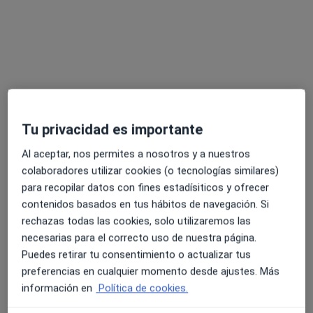
Tu privacidad es importante
Marcela Tiesso Baez
·
Ver más
Psicóloga, Sexóloga
Al aceptar, nos permites a nosotros y a nuestros
156 opiniones
colaboradores utilizar cookies (o tecnologías similares)
para recopilar datos con fines estadísiticos y ofrecer
Dirección
Online
contenidos basados en tus hábitos de navegación. Si
rechazas todas las cookies, solo utilizaremos las
necesarias para el correcto uso de nuestra página.
Carrer Miquel Tort, 14-16 3º 2ª, Molins de Rei
•
Mapa
Puedes retirar tu consentimiento o actualizar tus
Psicóloga Marcela Tiesso - Molins
preferencias en cualquier momento desde ajustes. Más
Acompañamiento en el proceso de duelo
70 €
información en
Política de cookies.
Este especialista no ofrece reserva de cita online en esta dirección.