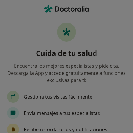
Men
Acompañamiento En El Proceso De Duelo • Corbera de Llobregat, Barcelona
Filtros
• 1
Mapa
Acompañamiento en el proceso de duelo en
Cuida de tu salud
Corbera de Llobregat: clínicas y
especialistas
Encuentra los mejores especialistas y pide cita.
Así organizamos los resultados
Descarga la App y accede gratuitamente a funciones
exclusivas para ti:
¿Qué especialidad estás buscando?
Gestiona tus visitas fácilmente
Psicólogo
Dietista Nutricionista
Psicólogo
Envía mensajes a tus especialistas
Recibe recordatorios y notificaciones