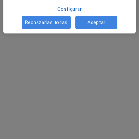
Pedir una cita
Configurar
Rechazarlas todas
Aceptar
Gerard Reñé Ferrer
·
Ver más
Psicólogo
76 opiniones
Dirección
Online
Carrer Miquel Tort 14 - 16, 1º 3ª, Molins de Rei
•
Mapa
Consciència i Camí