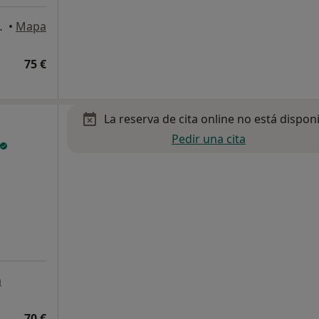
ra de Llobregat
•
Mapa
75 €
La reserva de cita online no está dispon
Pedir una cita
a
70 €