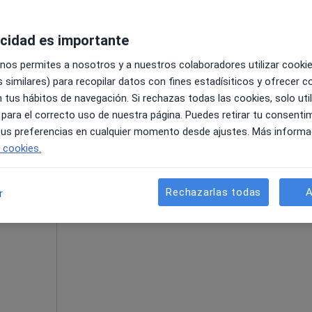
acidad es importante
 nos permites a nosotros y a nuestros colaboradores utilizar cooki
 similares) para recopilar datos con fines estadísiticos y ofrecer 
Mapa
 tus hábitos de navegación. Si rechazas todas las cookies, solo uti
 para el correcto uso de nuestra página. Puedes retirar tu consenti
70 €
 tus preferencias en cualquier momento desde ajustes. Más informa
e cookies.
La reserva de cita online no está dispon
e
Rechazarlas todas
A
r
Pedir una cita