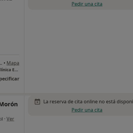
Pedir una cita
cia, 6, 5e 2a, Molins de Rei
•
Mapa
Connexus Psicologia. Centro de Psicología Clínica Especializado
pecificar
La reserva de cita online no está dispon
 Morón
Pedir una cita
·
Ver
il