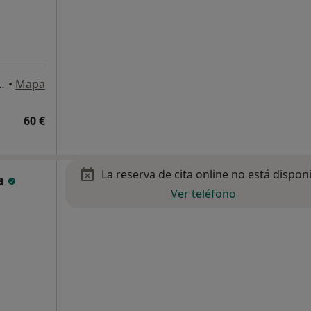
, Sant Andreu de la Barca
•
Mapa
60 €
La reserva de cita online no está dispon
la
Ver teléfono