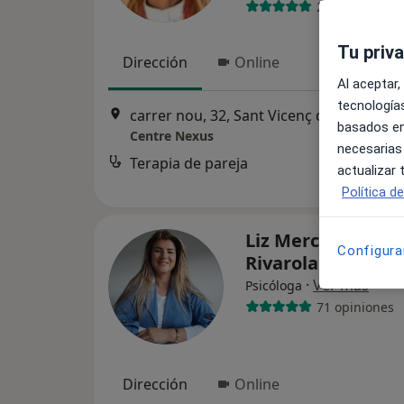
248 opiniones
Tu priv
Dirección
Online
Al aceptar,
tecnologías
carrer nou, 32, Sant Vicenç dels Horts
•
basados en
Centre Nexus
necesarias
Terapia de pareja
actualizar
Política d
Liz Mercedes Arc
Configura
Rivarola
·
Ver más
Psicóloga
71 opiniones
Dirección
Online