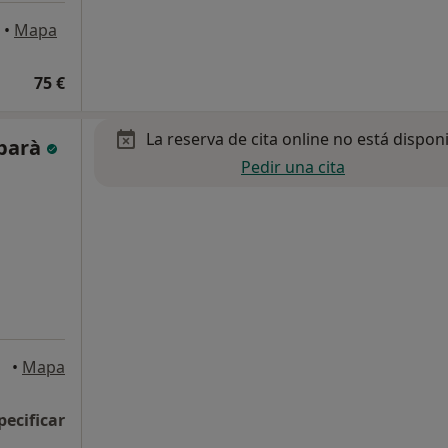
•
Mapa
75 €
La reserva de cita online no está dispon
rbarà
Pedir una cita
arca
•
Mapa
pecificar