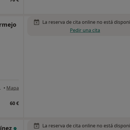
La reserva de cita online no está dispon
ermejo
Pedir una cita
olins de Rei
•
Mapa
60 €
La reserva de cita online no está dispon
tínez