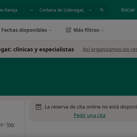
dad, enfermedad o nombre
p. ej. Madrid
Iniciar
Fechas disponibles
Más filtros
at: clínicas y especialistas
Así organizamos los re
La reserva de cita online no está dispon
Pedir una cita
·
Ver
il