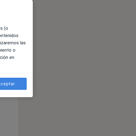
es (o
contenidos
lizaremos las
miento o
ción en
ible
ceptar