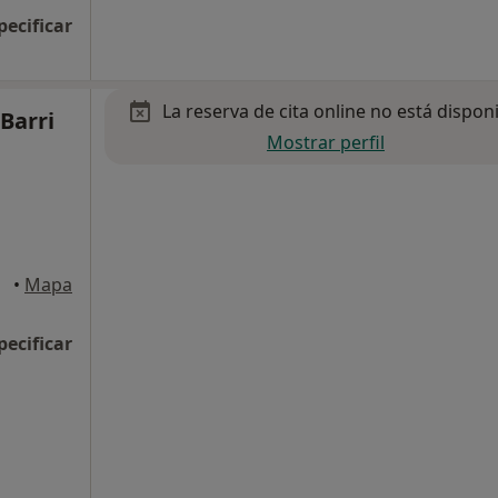
pecificar
La reserva de cita online no está dispon
 Barri
Mostrar perfil
arca
•
Mapa
pecificar