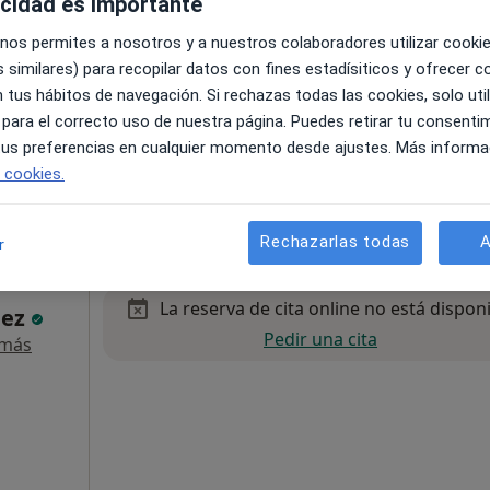
acidad es importante
 nos permites a nosotros y a nuestros colaboradores utilizar cooki
 similares) para recopilar datos con fines estadísiticos y ofrecer 
 tus hábitos de navegación. Si rechazas todas las cookies, solo uti
 para el correcto uso de nuestra página. Puedes retirar tu consenti
 tus preferencias en cualquier momento desde ajustes. Más informa
ra de Llobregat
•
Mapa
e cookies.
al
60 €
Rechazarlas todas
A
r
La reserva de cita online no está dispon
aez
Pedir una cita
 más