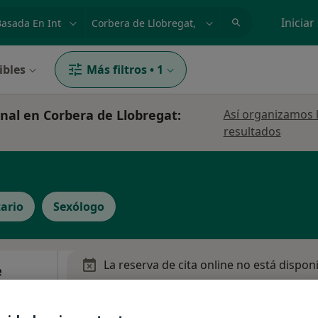
dad, enfermedad o nombre
p. ej. Madrid
Iniciar
ibles
Más filtros
•
1
nal en Corbera de Llobregat:
Así organizamos 
resultados
ario
Sexólogo
La reserva de cita online no está dispon
e
Pedir una cita