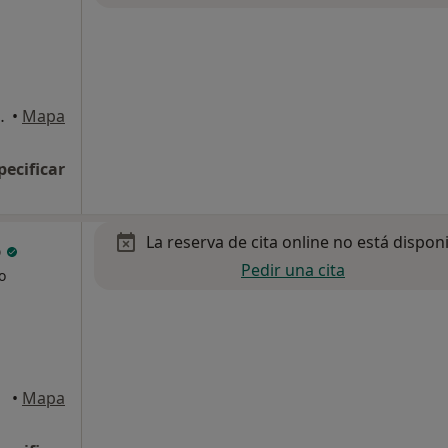
ndreu de la Barca
•
Mapa
pecificar
La reserva de cita online no está dispon
o
Pedir una cita
o
•
Mapa