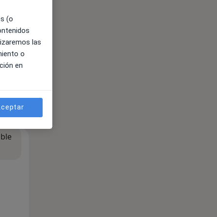
es (o
contenidos
lizaremos las
miento o
ción en
ceptar
ible