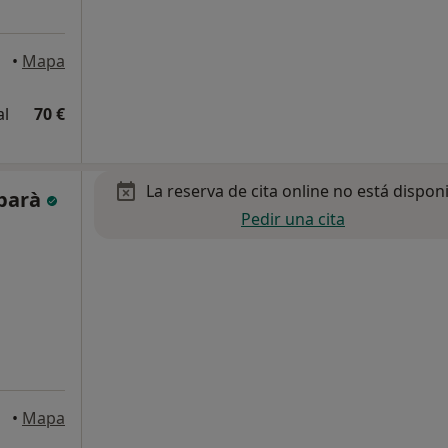
•
Mapa
al
70 €
La reserva de cita online no está dispon
rbarà
Pedir una cita
arca
•
Mapa