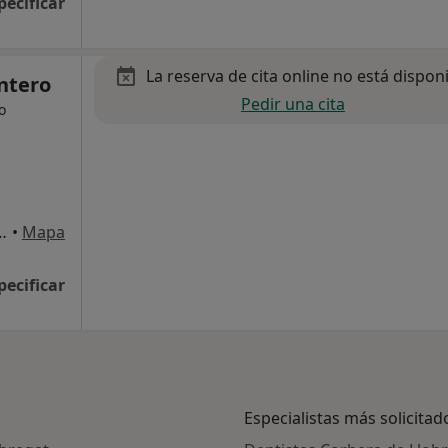
pecificar
La reserva de cita online no está dispon
ntero
Pedir una cita
o
3, Corbera de Llobregat
•
Mapa
pecificar
Especialistas más solicitad