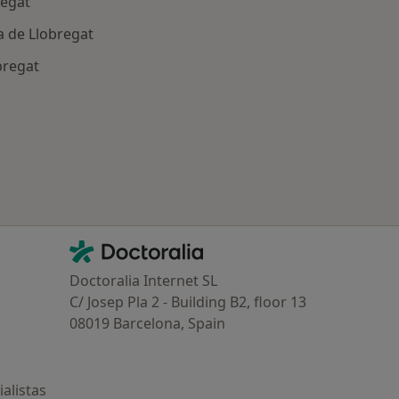
regat
 de Llobregat
bregat
dad
Contacto
Doctoralia - Página de inicio
Doctoralia Internet SL
C/ Josep Pla 2 - Building B2, floor 13
08019 Barcelona, Spain
alistas