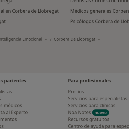
obregat
Dentistas Corbera de Llob
gial en Corbera de Llobregat
Médicos generales Corbera
gat
Psicólogos Corbera de Llo
nteligencia Emocional
Corbera De Llobregat
Cambiar de ciudad
Cambiar de ciu
os pacientes
Para profesionales
listas
Precios
s
Servicios para especialistas
s médicos
Servicios para clínicas
ta al Experto
Noa Notes
nuevo
amentos
Recursos gratuitos
os
Centro de ayuda para especi