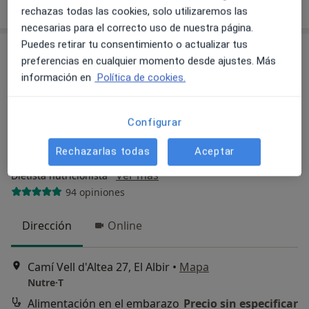
Mostrar perfil
rechazas todas las cookies, solo utilizaremos las
necesarias para el correcto uso de nuestra página.
Puedes retirar tu consentimiento o actualizar tus
preferencias en cualquier momento desde ajustes. Más
información en
Política de cookies.
Configurar
Rechazarlas todas
Aceptar
Ana Ruíz Sánchez
·
Ver más
Dietista nutricionista
94 opiniones
Dirección
Online
Camí Vell d'Altea 27, El Albir
•
Mapa
Nutre·T
Alimentación en el embarazo
Precio sin especificar