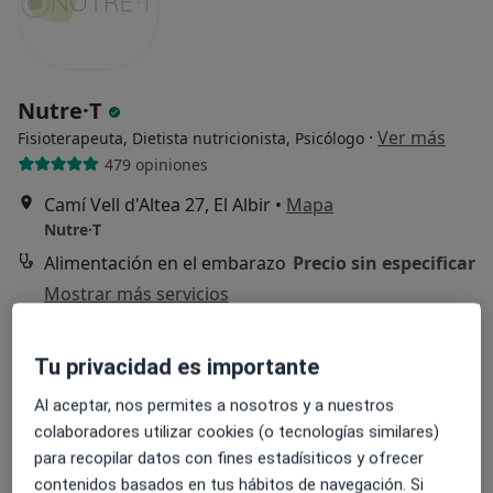
Nutre·T
·
Ver más
Fisioterapeuta, Dietista nutricionista, Psicólogo
479 opiniones
Camí Vell d'Altea 27, El Albir
•
Mapa
Nutre·T
Alimentación en el embarazo
Precio sin especificar
Mostrar más servicios
Tu privacidad es importante
Noelia Amorós
Cutillas
Al aceptar, nos permites a nosotros y a nuestros
colaboradores utilizar cookies (o tecnologías similares)
Ningún profesional de este centro tiene citas disponibles
para recopilar datos con fines estadísiticos y ofrecer
contenidos basados en tus hábitos de navegación. Si