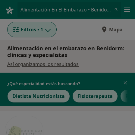
Men
Alimentación En El Embarazo • Benidorm, Alicante
Filtros
• 1
Mapa
Alimentación en el embarazo en Benidorm:
clínicas y especialistas
Así organizamos los resultados
¿Qué especialidad estás buscando?
Dietista Nutricionista
Fisioterapeuta
Psi